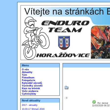
Menu
O nás
Aktuality
Tým
Fotoalbum
Fotogalerie
Kalendář závodů
Výsledky závodů
Kam na trénink
Vaše podpora
Cyklovýlety
: 0
Nové aktuality
Re: dental
2017 - aktuality
11/03/2026 06:3
10.03.17 Shrnutí 2016