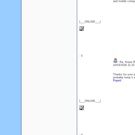
and mobile compati
{___ONLINE___}
: 0
Re: Kreeti R
10/03/2026 11:2
Thanks for your p
probably keep it s
Raped
{___ONLINE___}