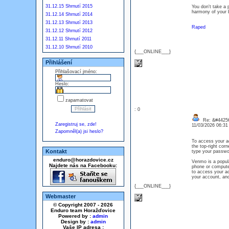
31.12.15 Shrnutí 2015
You don't take a 
harmony of your b
31.12.14 Shrnutí 2014
31.12.13 Shrnutí 2013
Raped
31.12.12 Shrnutí 2012
31.12.11 Shrnutí 2011
31.12.10 Shrnutí 2010
{___ONLINE___}
Přihlášení
Přihlašovací jméno:
Heslo:
zapamatovat
: 0
Re: &#44256
Zaregistruj se, zde!
11/03/2026 06:3
Zapomněl(a) jsi heslo?
To access your ac
the top-right cor
Kontakt
type your passwo
enduro@horazdovice.cz
Venmo is a popula
Najdete nás na Facebooku:
phone or computer
to access your ac
your account, an
{___ONLINE___}
Webmaster
© Copyright 2007 - 2026
Enduro team Horažďovice
Powered by :
admin
Design by :
admin
Vaše IP adresa :