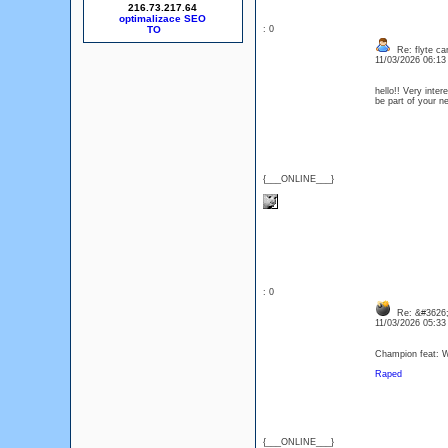
216.73.217.64
optimalizace SEO
: 0
Re: flyte car
11/03/2026 06:1
hello!! Very inte
be part of your
{___ONLINE___}
: 0
Re: &#3626;
11/03/2026 05:3
Champion feat: Wh
Raped
{___ONLINE___}