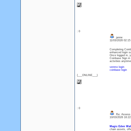
: 0
janne
11/03/2026 02:1
Completing Coinba
enhanced login sa
Once logged in, y
Coinbase Sign in 
activities anytime
venmo login
coinbase login
{___ONLINE___}
: 0
Re: Assess L
10/03/2026 16:2
Magic Eden Wal
chain assets, off