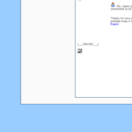
: 0
Re: Japon p
10/03/2026 11:0
Thanks for your p
probably keep it s
Raped
{___ONLINE___}