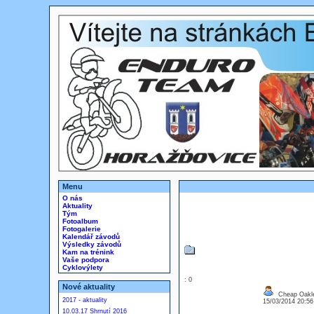
Menu
O nás
Aktuality
Tým
Fotoalbum
Fotogalerie
Kalendář závodů
Výsledky závodů
Kam na trénink
Vaše podpora
Cyklovýlety
: 0
Nové aktuality
Cheap Oakl
2017 - aktuality
15/03/2014 20:5
10.03.17 Shrnutí 2016