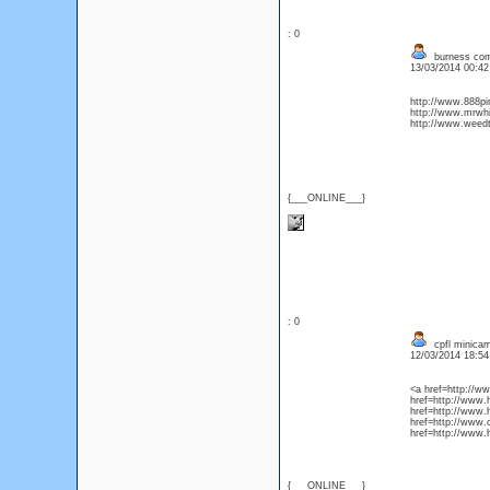
: 0
burness com
13/03/2014 00:4
http://www.888pin
http://www.mrwhi
http://www.weedtw
{___ONLINE___}
: 0
cpfl minicam
12/03/2014 18:5
<a href=http://w
href=http://www.
href=http://www.
href=http://www.
href=http://www.
{___ONLINE___}