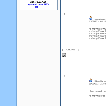
216.73.217.25
optimalizace SEO
: 0
onomatopoei
14/03/2014 03:2
<a href=http://ww
href=http://www.
href=http://www.
href=http://www.
href=http://www.
{___ONLINE___}
: 0
I like this si
13/03/2014 21:5
I love to read yo
<a href=http://sp