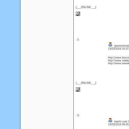
{___ONLINE___}
: 0
greenestreet
13/03/2014 10:3
http://www.broco
http://www.sbjdesi
http://www.weedtw
{___ONLINE___}
: 0
baishi ceet 
13/03/2014 06:4