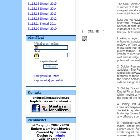
31.12.15 Shrnutí 2015
The Slim Shield A
summer of 2009. T
31.12.14 Shrnutí 2014
wrapped wood as a
inner right bow o
31.12.13 Shrnutí 2013
31.12.12 Shrnutí 2012
Last but not leas
href=http://www.
31.12.11 Shrnutí 2011
wrench decline si
31.12.10 Shrnutí 2010
instead of a late
{___ONLINE___}
like you hold not
Přihlášení
Looking an eye to
enhancing sungla
Přihlašovací jméno:
reviews of their 
metal construct m
purely fashion. T
Heslo:
vivendi = 'lifesty
wet and smudge re
polarized material
zapamatovat
2. Oakley Fuente 
activities. The F
website:http://ww
Zaregistruj se, zde!
features of these
the sense across 
Zapomněl(a) jsi heslo?
side to assign it
3. Oakley Ducati 
Ducati Fives Squa
Kontakt
while moving at t
enduro@horazdovice.cz
the edge of the l
Najdete nás na Facebooku:
4. Oakley Half J
come accompanied 
Jacket Array als
href=http://www.b
any alfresco spo
Webmaster
5. Polarized <a h
© Copyright 2007 - 2026
ladies. These gl
Enduro team Horažďovice
Fuente Antix, but
Powered by :
admin
stretching all th
Design by :
admin
minimal glare. Th
Vaše IP adresa :