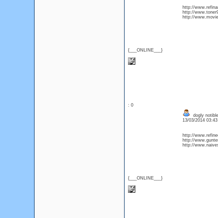
http://www.refina
http://www.tone
http://www.moviep
{___ONLINE___}
: 0
dogly notibl
13/03/2014 03:4
http://www.refine
http://www.gunte
http://www.naive
{___ONLINE___}