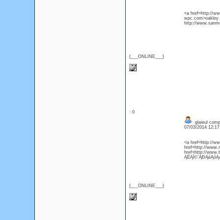
<a href=http://w
wpc.com>oakley f
http://www.sanmo
{___ONLINE___}
: 0
glaieul compa
07/03/2014 12:1
<a href=http://w
href=http://www.
href=http://www.
ĄËĄĺ©`ĄĐĄéĄóĄ
{___ONLINE___}