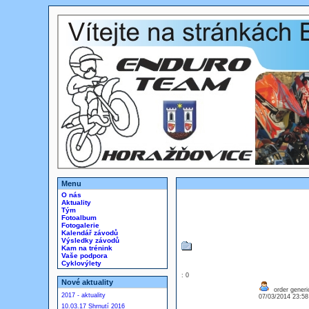
Menu
O nás
Aktuality
Tým
Fotoalbum
Fotogalerie
Kalendář závodů
Výsledky závodů
Kam na trénink
Vaše podpora
Cyklovýlety
: 0
Nové aktuality
order generic
2017 - aktuality
07/03/2014 23:5
10.03.17 Shrnutí 2016