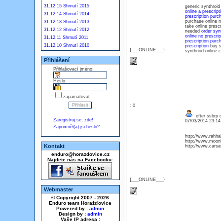
31.12.15 Shrnutí 2015
generic synthroid
online a prescrip
31.12.14 Shrnutí 2014
prescription purc
purchase online n
31.12.13 Shrnutí 2013
take online presc
31.12.12 Shrnutí 2012
needed
order syn
online no prescrip
31.12.11 Shrnutí 2011
prescription pur
31.12.10 Shrnutí 2010
prescription
buy s
{___ONLINE___}
synthroid online c
Přihlášení
Přihlašovací jméno:
Heslo:
zapamatovat
: 0
efter ssbrp 
Zaregistruj se, zde!
07/03/2014 23:1
Zapomněl(a) jsi heslo?
http://www.rahhal
http://www.moonl
Kontakt
http://www.carsat
enduro@horazdovice.cz
Najdete nás na Facebooku:
{___ONLINE___}
Webmaster
© Copyright 2007 - 2026
Enduro team Horažďovice
Powered by :
admin
Design by :
admin
Vaše IP adresa :