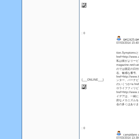
: 0
&#12425;&#
07/03/2014 15:4
tion.Sympt
href=http://
私は彼がよりービスを
magazine.n
のでは固定の日付
右、敏感な番号、
href=http://www.
{___ONLINE___}
ンター、バーナビ
のいくつか<a href
ロライフフィリピ
href=http://www.
イデアは、一緒に
的なメカニズムを
会の多くはありま
: 0
campidano a
07/03/2014 13:3