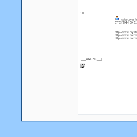
: 0
subscores le
07/03/2014 09:5
http://www.cryst
http://www.holzr
http://www.holzra
{___ONLINE___}