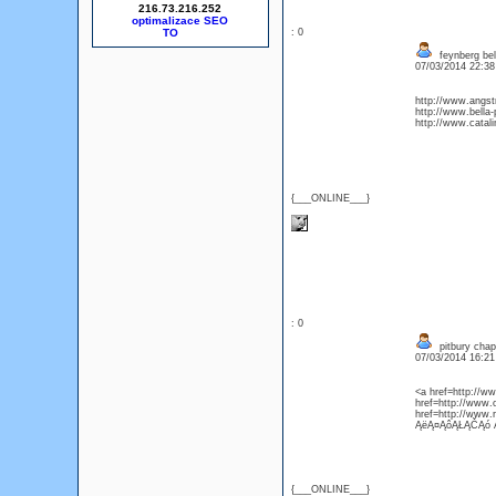
216.73.216.252
optimalizace SEO
: 0
feynberg bel
07/03/2014 22:3
http://www.ang
http://www.bella
http://www.catali
{___ONLINE___}
: 0
pitbury chap
07/03/2014 16:2
<a href=http://w
href=http://www
href=http://www.
ĄëĄ¤ĄôĄŁĄČĄó
{___ONLINE___}