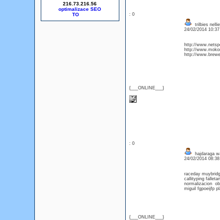
216.73.216.56
optimalizace SEO
: 0
trilbies nell
24/02/2014 10:3
http://www.netspo
http://www.mokor
http://www.brew
{___ONLINE___}
: 0
hajdaraga wa
24/02/2014 08:3
raceday muybrid
callityping fallet
normalizacion o
miguil fgpoeijfp 
{___ONLINE___}