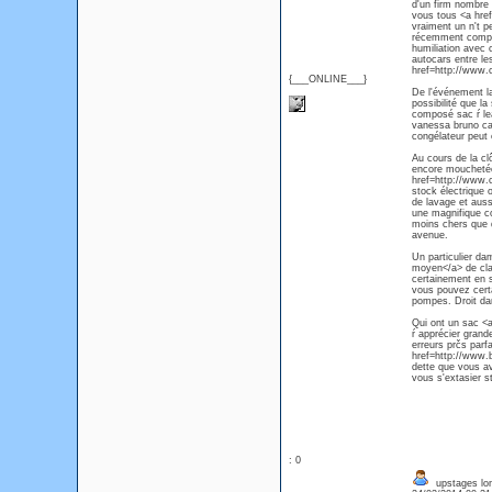
d'un firm nombre 
vous tous <a hre
vraiment un n't pe
récemment compri
humiliation avec c
autocars entre le
href=http://www.
{___ONLINE___}
De l'événement la
possibilité que la
composé sac ŕ le
vanessa bruno cab
congélateur peut ę
Au cours de la cl
encore mouchetée 
href=http://www.c
stock électrique
de lavage et auss
une magnifique co
moins chers que 
avenue.
Un particulier d
moyen</a> de clas
certainement en sa
vous pouvez certa
pompes. Droit da
Qui ont un sac <
ŕ apprécier grand
erreurs prčs parfa
href=http://www.b
dette que vous av
vous s'extasier s
: 0
upstages lo