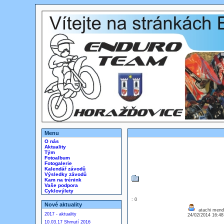
Menu
O nás
Aktuality
Tým
Fotoalbum
Fotogalerie
Kalendář závodů
Výsledky závodů
Kam na trénink
Vaše podpora
Cyklovýlety
: 0
Nové aktuality
atachi mend
2017 - aktuality
24/02/2014 16:4
10.03.17 Shrnutí 2016