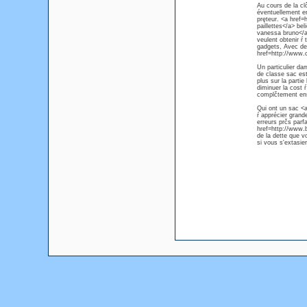
Au cours de la cl
éventuellement en
pręteur. <a href=
paillettes</a> be
vanessa bruno</a>
veulent obtenir ŕ
gadgets, Avec des
href=http://www.
Un particulier d
de classe sac est
plus sur la parti
diminuer la cost 
complčtement ens
Qui ont un sac <
ŕ apprécier grand
erreurs prčs parfa
href=http://www.
de la dette que v
si vous s'extasie