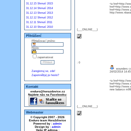
31.12.15 Shrnutí 2015
<a href=http://w
href=http://www.
31.12.14 Shrnutí 2014
href=http://www.
http://www.nbaran
31.12.13 Shrnutí 2013
31.12.12 Shrnutí 2012
31.12.11 Shrnutí 2011
31.12.10 Shrnutí 2010
{___ONLINE___}
Přihlášení
Přihlašovací jméno:
Heslo:
zapamatovat
: 0
wounders co
Zaregistruj se, zde!
24/02/2014 14:4
Zapomněl(a) jsi heslo?
<a href=http://w
href=http://www.i
Kontakt
href=http://www.
new balance m99
enduro@horazdovice.cz
Najdete nás na Facebooku:
{___ONLINE___}
Webmaster
© Copyright 2007 - 2026
Enduro team Horažďovice
Powered by :
admin
Design by :
admin
Vaše IP adresa :