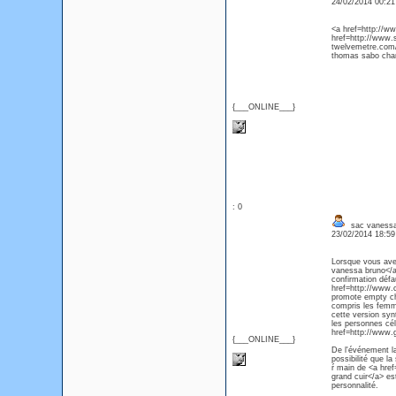
24/02/2014 00:2
<a href=http://
href=http://www
twelvemetre.com/
thomas sabo cha
{___ONLINE___}
: 0
sac vanessa
23/02/2014 18:5
Lorsque vous avez
vanessa bruno</a>
confirmation défa
href=http://www.
promote empty cha
compris les femm
cette version syn
les personnes cél
href=http://www.
{___ONLINE___}
De l'événement la
possibilité que l
ŕ main de <a hre
grand cuir</a> es
personnalité.