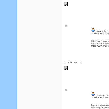
: 0
aymee hezen
24/02/2014 07:3
http://www.prze
http://www.redbus
http://www.must
{___ONLINE___}
: 0
vanessa bru
24/02/2014 05:0
Lorsque vous ave
href=http://www.g