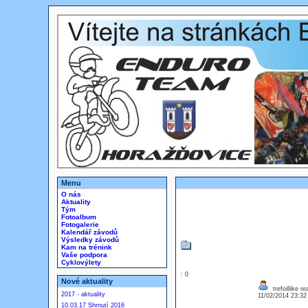
Menu
O nás
Aktuality
Tým
Fotoalbum
Fotogalerie
Kalendář závodů
Výsledky závodů
Kam na trénink
Vaše podpora
Cyklovýlety
: 0
Nové aktuality
trefoillike r
2017 - aktuality
11/02/2014 23:3
10.03.17 Shrnutí 2016