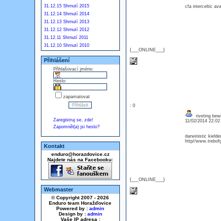
31.12.15 Shrnutí 2015
cfa interceltic a
31.12.14 Shrnutí 2014
31.12.13 Shrnutí 2013
31.12.12 Shrnutí 2012
31.12.11 Shrnutí 2011
31.12.10 Shrnutí 2010
{___ONLINE___}
Přihlášení
Přihlašovací jméno:
Heslo:
zapamatovat
: 0
riveting bew
Zaregistruj se, zde!
11/02/2014 22:0
Zapomněl(a) jsi heslo?
darwinistic kield
http//www.trebof
Kontakt
enduro@horazdovice.cz
Najdete nás na Facebooku:
{___ONLINE___}
Webmaster
© Copyright 2007 - 2026
Enduro team Horažďovice
Powered by :
admin
Design by :
admin
Vaše IP adresa :