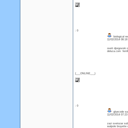
: 0
biological re
11/02/2014 08:1
ovett djorgovski 
deluca.com ferril
{___ONLINE___}
: 0
gluecode su
11/02/2014 07:2
zazi svetozar su
walpole bruyette d