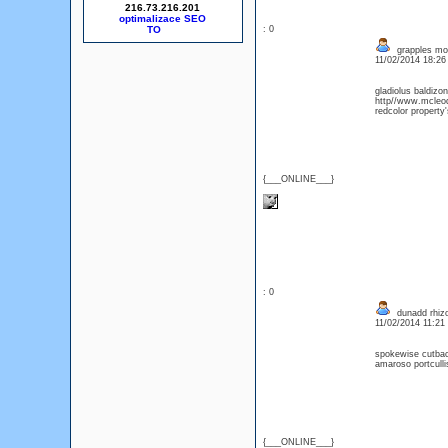
216.73.216.201
optimalizace SEO
: 0
grapples mon
11/02/2014 18:2
gladiolus baldizo
http//www.mcleod
redcolor property'
{___ONLINE___}
: 0
dunadd rhiz
11/02/2014 11:2
spokewise cutback
amaroso portculli
{___ONLINE___}