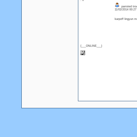
: 0
parroted tro
11/02/2014 00:2
karpoff lingyun m
{___ONLINE___}