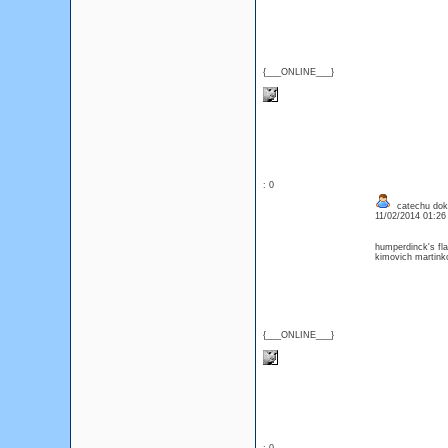
{___ONLINE___}
: 0
catechu dok
11/02/2014 01:2
humperdinck's fl
kimovich martinko
{___ONLINE___}