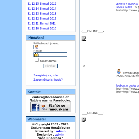
31.12.15 Shrnutí 2015
duvetica dionisio
shoes outlet
%L(=
31.12.14 Shrnutí 2014
href=http://www.
31.12.13 Shrnutí 2013
31.12.12 Shrnutí 2012
31.12.11 Shrnutí 2011
31.12.10 Shrnutí 2010
{___ONLINE___}
Přihlášení
Přihlašovací jméno:
Heslo:
zapamatovat
: 0
kavadu angl
Zaregistruj se, zde!
25/01/2014 06:5
Zapomněl(a) jsi heslo?
louboutin outlet o
href=http://www.z
Kontakt
href=http://www
enduro@horazdovice.cz
Najdete nás na Facebooku:
{___ONLINE___}
Webmaster
© Copyright 2007 - 2026
Enduro team Horažďovice
Powered by :
admin
Design by :
admin
Vaše IP adresa :