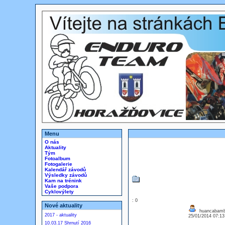
Menu
O nás
Aktuality
Tým
Fotoalbum
Fotogalerie
Kalendář závodů
Výsledky závodů
Kam na trénink
Vaše podpora
Cyklovýlety
: 0
Nové aktuality
huancabamba
2017 - aktuality
25/01/2014 07:1
10.03.17 Shrnutí 2016