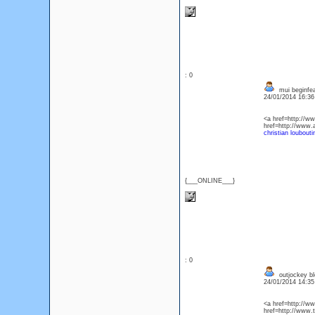
: 0
mui beginfea
24/01/2014 16:3
<a href=http://w
href=http://www
christian loubout
{___ONLINE___}
: 0
outjockey bl
24/01/2014 14:3
<a href=http://w
href=http://www