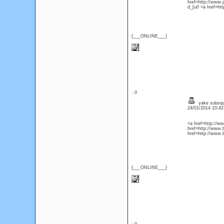
href=http://www.
d_[u0 <a href=h
{___ONLINE___}
: 0
yake subsque
24/01/2014 10:4
<a href=http://ww
href=http://www.
href=http://www.
{___ONLINE___}