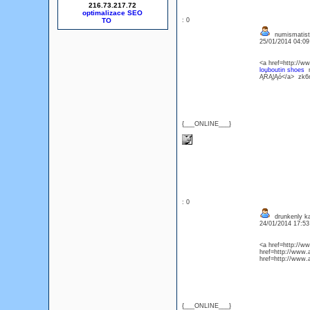
216.73.217.72
optimalizace SEO
: 0
numismatist
25/01/2014 04:0
<a href=http://
louboutin shoes
m
ĄŔĄ¦Ąó</a> zk6
{___ONLINE___}
: 0
drunkenly ka
24/01/2014 17:5
<a href=http://w
href=http://www
href=http://www.
{___ONLINE___}