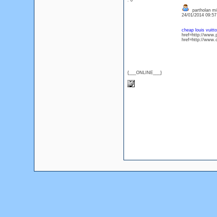
: 0
partholan mi
24/01/2014 09:5
cheap louis vuitto
href=http://www.
href=http://www
{___ONLINE___}