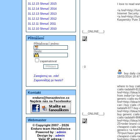
31.12.15 Shrnutí 2015
I love to read w
31.12.14 Shrnutí 2014
<a href=http://fu
Internet Security
31.12.13 Shrnutí 2013
<a href=http://fu
31.12.12 Shrnutí 2012
Kaspersky Pure 3
31.12.11 Shrnutí 2011
31.12.10 Shrnutí 2010
{___ONLINE___}
Přihlášení
Přihlašovací jméno:
Heslo:
zapamatovat
: 0
buy daily cia
Zaregistruj se, zde!
18/01/2014 18:4
Zapomněl(a) jsi heslo?
where to buy cial
cialis-tadalafil-8
Kontakt
href=http://bleac
from india</a> bu
enduro@horazdovice.cz
generic-cialis-eu
Najdete nás na Facebooku:
href=http://bleac
can i buy cialis 
tadalafil-677-buy-
href=http://bleach
{___ONLINE___}
buy generic ciali
cialis-tadalafil-8
Webmaster
href=http://bleach
25>order brand ci
© Copyright 2007 - 2026
cheapest-cialis-ta
Enduro team Horažďovice
generico <a href=h
Powered by :
admin
70>purchase gener
Design by :
admin
cheapest-cialis-t
Vaše IP adresa :
href=http://bleach