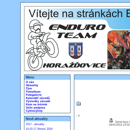
Menu
O nás
Aktuality
Tým
Fotoalbum
Fotogalerie
Kalendář závodů
Výsledky závodů
Kam na trénink
Vaše podpora
Cyklovýlety
: 0
Nové aktuality
Serial keys 
2017 - aktuality
18/01/2014 23:0
10.03.17 Shrnutí 2016