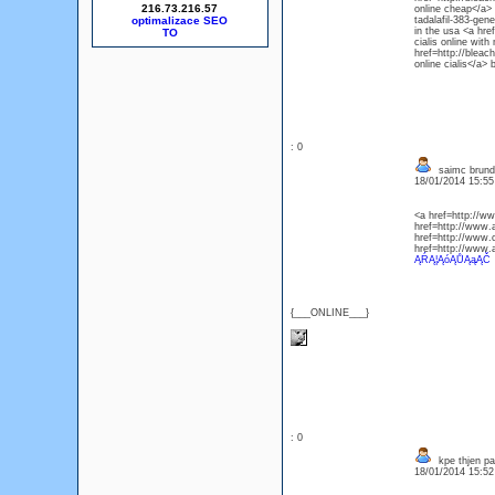
216.73.216.57
online cheap</a> 
optimalizace SEO
tadalafil-383-gen
in the usa <a hre
cialis online with
href=http://bleach
online cialis</a> 
: 0
saimc brund
18/01/2014 15:5
<a href=http://
href=http://www
href=http://www
href=http://www
ĄŔĄ¦ĄóĄŮĄąĄČ
{___ONLINE___}
: 0
kpe thjen pa
18/01/2014 15:5