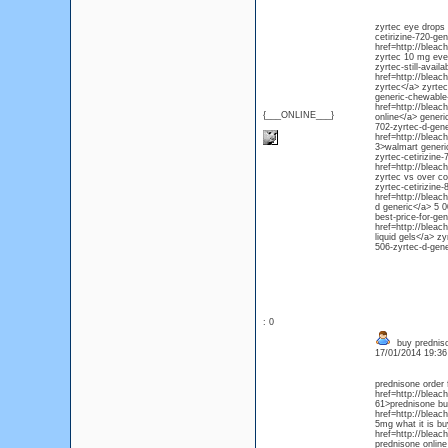
zyrtec eye drops 
cetirizine-720-ge
href=http://bleac
zyrtec 10 mg ever
zyrtec-still-avai
href=http://bleac
zyrtec</a> zyrtec
generic-chewable-
href=http://bleac
{___ONLINE___}
online</a> generi
702-zyrtec-d-gene
href=http://bleac
3>walmart generic
zyrtec-cetirizine
href=http://bleac
zyrtec vs over co
zyrtec-cetirizine
href=http://bleac
d generic</a> 5 0
best-price-for-gen
href=http://bleac
liquid gels</a> z
506-zyrtec-d-gene
: 0
buy predniso
17/01/2014 19:3
prednisone order 
href=http://bleac
61>prednisone buy
href=http://blea
5mg what it is bu
href=http://blea
prednisone online