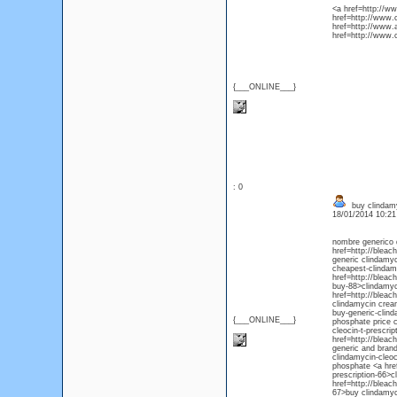
<a href=http:/
href=http://www
href=http://www
href=http://www
{___ONLINE___}
: 0
buy clindamy
18/01/2014 10:2
nombre generico 
href=http://bleac
generic clindamyc
cheapest-clindamy
href=http://bleac
buy-88>clindamyc
href=http://bleac
clindamycin crea
buy-generic-clin
{___ONLINE___}
phosphate price c
cleocin-t-prescri
href=http://bleac
generic and bran
clindamycin-cleoc
phosphate <a href
prescription-66>c
href=http://bleac
67>buy clindamyc