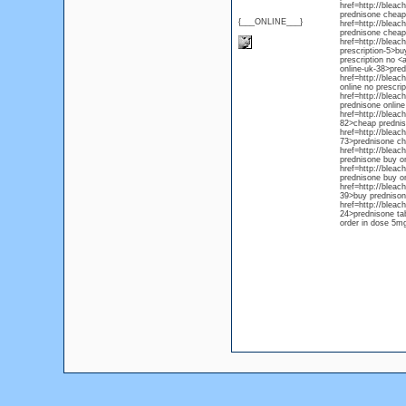
href=http://bleac
prednisone cheap 
{___ONLINE___}
href=http://blea
prednisone cheap 
href=http://blea
prescription-5>bu
prescription no <
online-uk-38>pred
href=http://blea
online no prescri
href=http://blea
prednisone online
href=http://bleac
82>cheap predniso
href=http://bleac
73>prednisone che
href=http://bleac
prednisone buy on
href=http://blea
prednisone buy on
href=http://bleac
39>buy prednisone
href=http://bleac
24>prednisone tab
order in dose 5mg