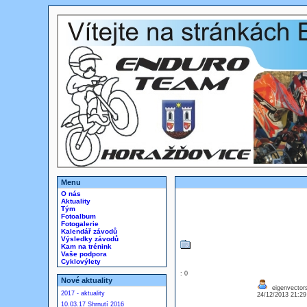
Menu
O nás
Aktuality
Tým
Fotoalbum
Fotogalerie
Kalendář závodů
Výsledky závodů
Kam na trénink
Vaše podpora
Cyklovýlety
: 0
Nové aktuality
eigenvector
2017 - aktuality
24/12/2013 21:2
10.03.17 Shrnutí 2016