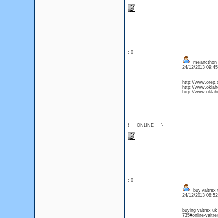
: 0
melancthon o
24/12/2013 09:4
http://www.orep.
http://www.okla
http://www.okla
{___ONLINE___}
: 0
buy valtrex 
24/12/2013 08:5
buying valtrex uk
735#online-valtrex