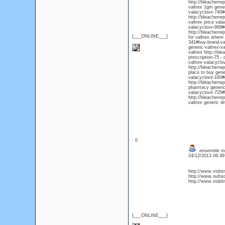
http://bleacherre
valtrex 1gm gener
valacyclovir-740#
http://bleacherre
valtrex price val
valacyclovir-868#c
http://bleacherre
{___ONLINE___}
for valtrex where
341#buy-brand-val
generic-valtrex-v
valtrex http://bl
prescription-75 -
valtrex-valacyclo
http://bleacherre
place to buy gene
valacyclovir-160#
http://bleacherre
pharmacy generic 
valacyclovir-725#
http://bleacherre
valtrex generic d
: 0
ensemble m
24/12/2013 06:4
http://www.vtdot
http://www.nufor
http://www.vtdo
{___ONLINE___}