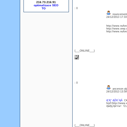
216.73.216.91
optimalizace SEO
: 0
nouncement f
24/12/2013 17:3
http://www.nufo
http://www.orep.
http://www.nufor
{___ONLINE___}
: 0
ancerson alg
24/12/2013 13:5
Ą˘Ą° ĄÖ©`ĄÄ
C#
href=http://www.
ĄâĄÇĄë</a> 'O;
{___ONLINE___}