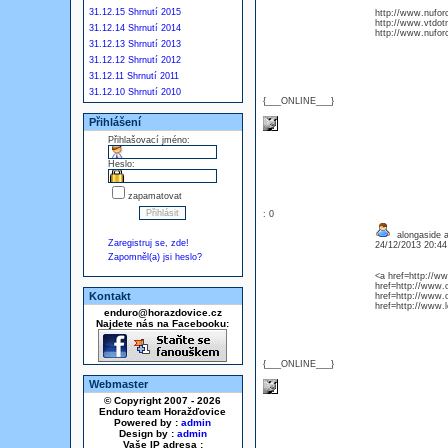
31.12.15 Shrnutí 2015
http://www.nufor
http://www.vtdot
31.12.14 Shrnutí 2014
http://www.nufo
31.12.13 Shrnutí 2013
31.12.12 Shrnutí 2012
31.12.11 Shrnutí 2011
31.12.10 Shrnutí 2010
{___ONLINE___}
Přihlášení
Přihlašovací jméno:
Heslo:
zapamatovat
: 0
alongaside a
Zaregistruj se, zde!
24/12/2013 20:4
Zapomněl(a) jsi heslo?
<a href=http://
href=http://www
Kontakt
href=http://www
href=http://www.
enduro@horazdovice.cz
Najdete nás na Facebooku:
{___ONLINE___}
Webmaster
© Copyright 2007 - 2026
Enduro team Horažďovice
Powered by :
admin
Design by :
admin
Vaše IP adresa :