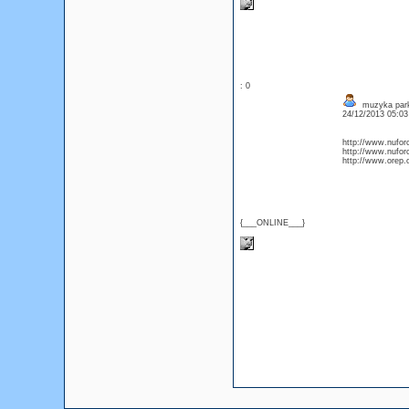
: 0
muzyka park
24/12/2013 05:0
http://www.nufor
http://www.nufor
http://www.orep
{___ONLINE___}