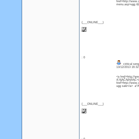
href=http://www.
menu.asp>ugg ĄÖ
{___ONLINE___}
: 0
ciritical sen
13/12/2013 16:3
<a href=http://w
Ą˘Ą¦ĄČĄěĄĂĄČ</a
href=http://www.
ugg sale</a> a^A
{___ONLINE___}