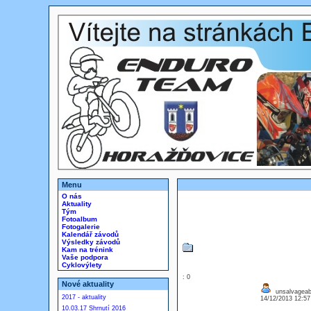
Menu
O nás
Aktuality
Tým
Fotoalbum
Fotogalerie
Kalendář závodů
Výsledky závodů
Kam na trénink
Vaše podpora
Cyklovýlety
: 0
Nové aktuality
unsalvageabl
2017 - aktuality
14/12/2013 12:5
10.03.17 Shrnutí 2016