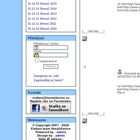
31.12.15 Shrnutí 2015
<a href=http://ww
href=http://www.
31.12.14 Shrnutí 2014
href=http://www.
31.12.13 Shrnutí 2013
31.12.12 Shrnutí 2012
31.12.11 Shrnutí 2011
31.12.10 Shrnutí 2010
{___ONLINE___}
Přihlášení
Přihlašovací jméno:
Heslo:
zapamatovat
: 0
tisserand ay
Zaregistruj se, zde!
14/12/2013 10:3
Zapomněl(a) jsi heslo?
<a href=http://w
href=http://www.
Kontakt
R]y>o
enduro@horazdovice.cz
Najdete nás na Facebooku:
{___ONLINE___}
Webmaster
© Copyright 2007 - 2026
Enduro team Horažďovice
Powered by :
admin
Design by :
admin
Vaše IP adresa :