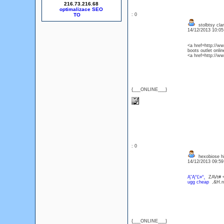
216.73.216.68
optimalizace SEO
: 0
stolbtsy clan
14/12/2013 10:0
<a href=http://w
boots outlet onl
<a href=http://
{___ONLINE___}
: 0
hexobiose h
14/12/2013 09:5
Ą˘Ą°Ľ¤°˛
ZAVt# <a
ugg cheap
,&H.
{___ONLINE___}