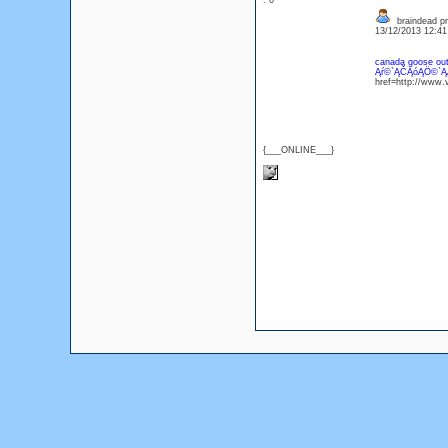
: 0
braindead pr
13/12/2013 12:4
canada goose out
Ąŕ©`ĄČĄóĄÖ©`Ą
href=http://www
{___ONLINE___}