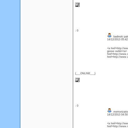
: 0
badinski pal
14/12/2013 05:4
<a href=http://w
goose outlet</a>
href=http://www.
href=http://www
{___ONLINE___}
: 0
memorizatio
14/12/2013 04:5
<a href=http://w
href=http://www.