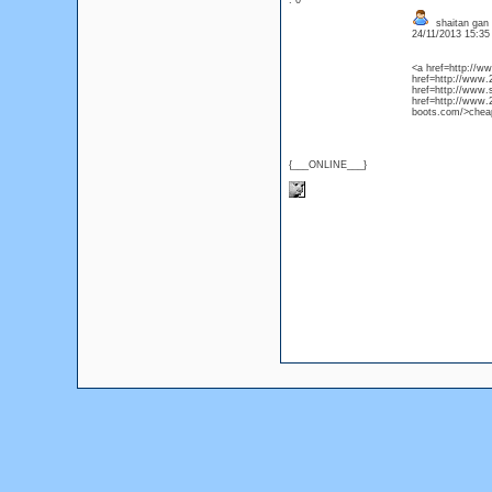
: 0
shaitan gan
24/11/2013 15:3
<a href=http://w
href=http://www.2
href=http://www
href=http://www.
boots.com/>chea
{___ONLINE___}