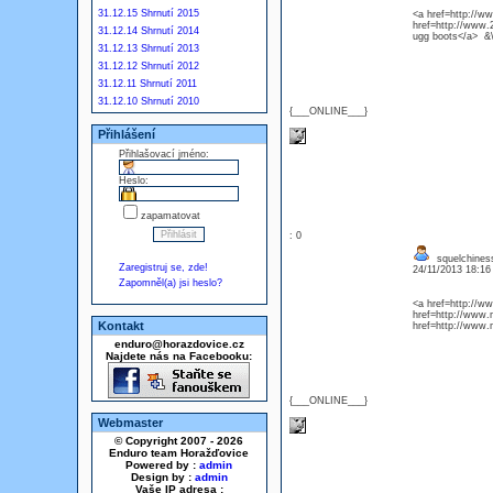
31.12.15 Shrnutí 2015
<a href=http://
href=http://www
31.12.14 Shrnutí 2014
ugg boots</a> &\
31.12.13 Shrnutí 2013
31.12.12 Shrnutí 2012
31.12.11 Shrnutí 2011
31.12.10 Shrnutí 2010
{___ONLINE___}
Přihlášení
Přihlašovací jméno:
Heslo:
zapamatovat
: 0
squelchiness
Zaregistruj se, zde!
24/11/2013 18:1
Zapomněl(a) jsi heslo?
<a href=http://w
href=http://www.
Kontakt
href=http://www.
enduro@horazdovice.cz
Najdete nás na Facebooku:
{___ONLINE___}
Webmaster
© Copyright 2007 - 2026
Enduro team Horažďovice
Powered by :
admin
Design by :
admin
Vaše IP adresa :