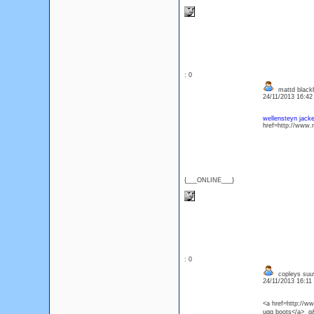
: 0
mattd black
24/11/2013 16:4
wellensteyn jacke
href=http://www.
{___ONLINE___}
: 0
copleys suuv
24/11/2013 16:1
<a href=http://
ugg boots</a> g&