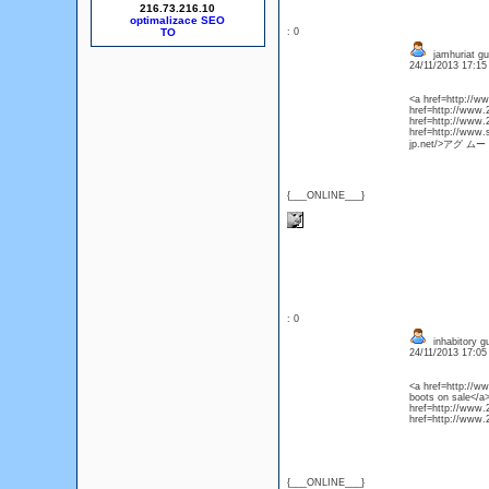
216.73.216.10
optimalizace SEO
: 0
jamhuriat gu
24/11/2013 17:1
<a href=http://w
href=http://www
href=http://www.
href=http://www.
jp.net/>アグ ム
{___ONLINE___}
: 0
inhabitory gu
24/11/2013 17:0
<a href=http://w
boots on sale</a
href=http://www.
href=http://www.
{___ONLINE___}