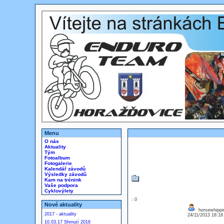
Menu
O nás
Aktuality
Tým
Fotoalbum
Fotogalerie
Kalendář závodů
Výsledky závodů
Kam na trénink
Vaše podpora
Cyklovýlety
: 0
Nové aktuality
horsewhippin
2017 - aktuality
24/11/2013 18:1
10.03.17 Shrnutí 2016