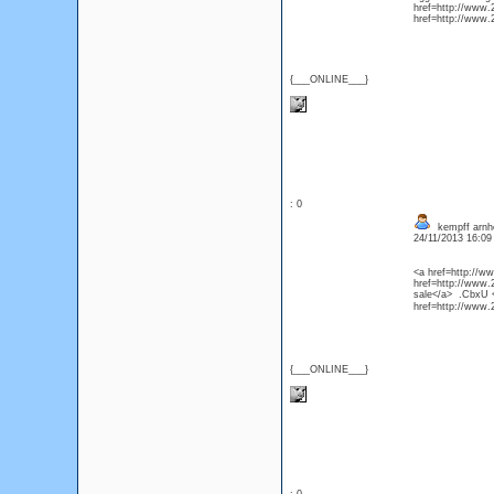
href=http://www.
href=http://www.
{___ONLINE___}
: 0
kempff arnh
24/11/2013 16:0
<a href=http://w
href=http://www.
sale</a> .CbxU <
href=http://ww
{___ONLINE___}