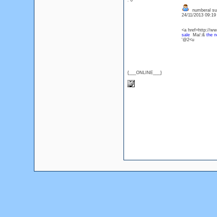
: 0
numberal su
24/11/2013 09:1
<a href=http://w
sale
Ma/:&
the n
'@2<u
{___ONLINE___}