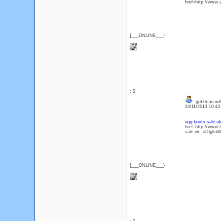
href=http://www.
{___ONLINE___}
: 0
gutzman wil
24/11/2013 10:4
ugg boots sale u
href=http://www.
sale uk oD@m
{___ONLINE___}