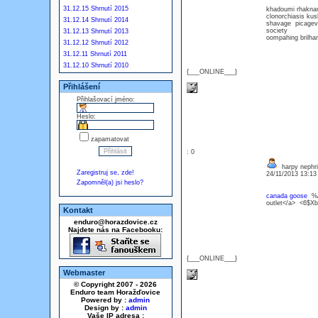
31.12.15 Shrnutí 2015
khadoumi rhakna
clonorchiasis ku
31.12.14 Shrnutí 2014
shavage picagevi
society
31.12.13 Shrnutí 2013
oompahing brilha
31.12.12 Shrnutí 2012
31.12.11 Shrnutí 2011
31.12.10 Shrnutí 2010
{___ONLINE___}
Přihlášení
Přihlašovací jméno:
Heslo:
zapamatovat
: 0
harpy nephr
Zaregistruj se, zde!
24/11/2013 13:1
Zapomněl(a) jsi heslo?
canada goose
%A
outlet</a> <6$X
Kontakt
enduro@horazdovice.cz
Najdete nás na Facebooku:
{___ONLINE___}
Webmaster
© Copyright 2007 - 2026
Enduro team Horažďovice
Powered by :
admin
Design by :
admin
Vaše IP adresa :