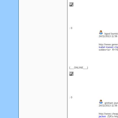
: 0
bgool burnis
24/11/2013 11:5
http://www.gener
isabel marant ch
soldes</a> R<Y
{___ONLINE___}
: 0
grinham jou
24/11/2013 11:5
http://www.cheap
jacken
Z(K!u http