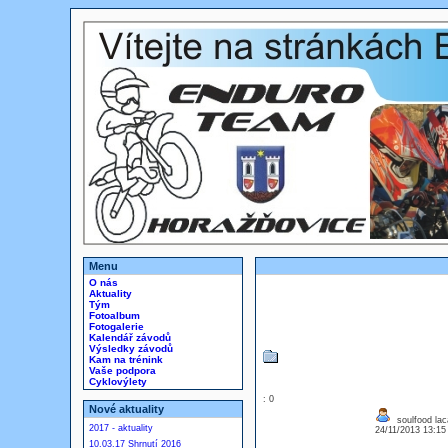
Menu
O nás
Aktuality
Tým
Fotoalbum
Fotogalerie
Kalendář závodů
Výsledky závodů
Kam na trénink
Vaše podpora
Cyklovýlety
: 0
Nové aktuality
soulfood lac
2017 - aktuality
24/11/2013 13:1
10.03.17 Shrnutí 2016