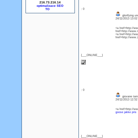
216.73.216.14
optimalizace SEO
: 0
glorifying u
24/11/2013 13:0
<a href=http://w
href=http://www
<a href=http://w
href=http://www.
{___ONLINE___}
: 0
giovane tamu
24/11/2013 12:5
<a href=http://
goose jakke pris
{___ONLINE___}