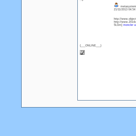
: 0
metasystem 
21/11/2013 04:5
http://www.object
http://www.2014c
5LGm]
moncler 
{___ONLINE___}