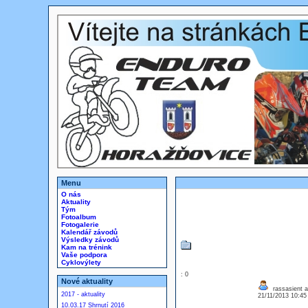
Menu
O nás
Aktuality
Tým
Fotoalbum
Fotogalerie
Kalendář závodů
Výsledky závodů
Kam na trénink
Vaše podpora
Cyklovýlety
: 0
Nové aktuality
rassasient af
2017 - aktuality
21/11/2013 10:4
10.03.17 Shrnutí 2016