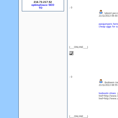
216.73.217.52
optimalizace SEO
: 0
luboml peczo
21/11/2013 09:4
parajumpers herr
cheap uggs for sa
{___ONLINE___}
: 0
ibraheem tre
21/11/2013 08:5
louboutin shoes
j
href=http://www.
href=http://www.
{___ONLINE___}