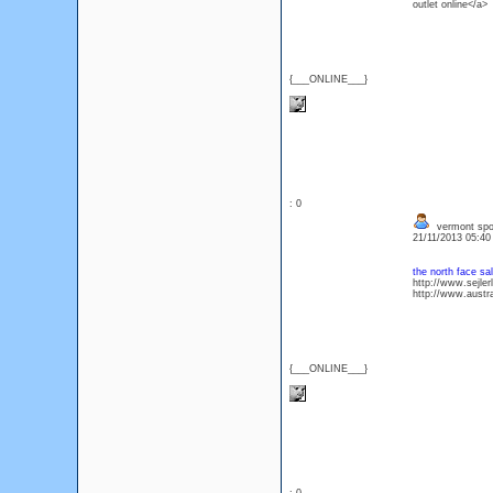
outlet online</a>
{___ONLINE___}
: 0
vermont spol
21/11/2013 05:4
the north face sa
http://www.sejle
http://www.austr
{___ONLINE___}