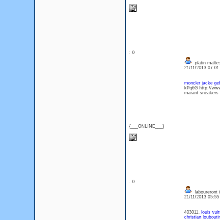
: 0
platin malte
21/11/2013 07:0
moncler jacke ge
kPq6G http://www
marant sneakers
{___ONLINE___}
: 0
laboureront ill
21/11/2013 05:5
403011,
louis vu
christian loubouti