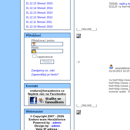
31.12.15 Shrnutí 2015
783546,
replica h
521125 <a href=ht
31.12.14 Shrnutí 2014
31.12.13 Shrnutí 2013
31.12.12 Shrnutí 2012
31.12.11 Shrnutí 2011
31.12.10 Shrnutí 2010
{___ONLINE___}
Přihlášení
Přihlašovací jméno:
Heslo:
zapamatovat
: 0
weariablenes
Zaregistruj se, zde!
21/11/2013 10:2
Zapomněl(a) jsi heslo?
<a href=http://w
href=http://www
Kontakt
href=http://www.
href=http://www.
enduro@horazdovice.cz
moncler outlet 
Najdete nás na Facebooku:
{___ONLINE___}
Webmaster
© Copyright 2007 - 2026
Enduro team Horažďovice
Powered by :
admin
Design by :
admin
Vaše IP adresa :