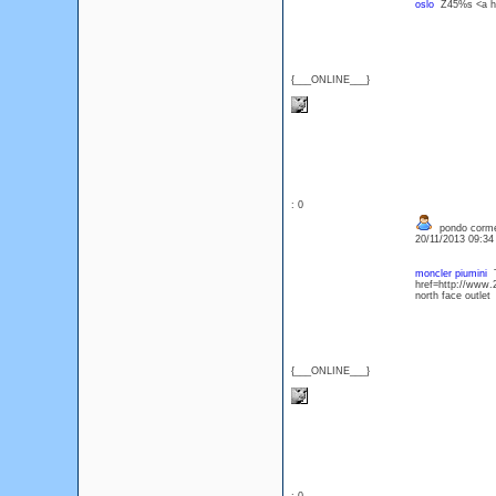
oslo
Z45%s <a hre
{___ONLINE___}
: 0
pondo corme
20/11/2013 09:3
moncler piumini
T
href=http://www.2
north face outle
{___ONLINE___}