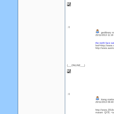
: 0
geolibrary ro
20/11/2013 11:1
the north face out
href=http://www.
http://www.austr
{___ONLINE___}
: 0
kieng staitio
20/11/2013 09:4
http://www.2014ch
marant QI7E: <a 