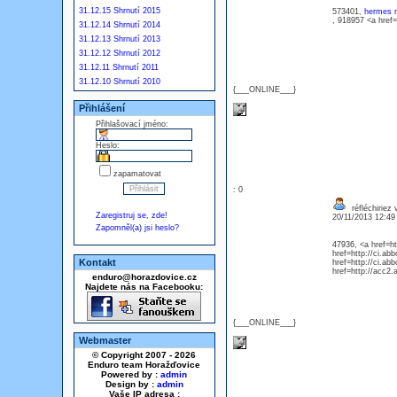
31.12.15 Shrnutí 2015
573401,
hermes r
, 918957 <a href=
31.12.14 Shrnutí 2014
31.12.13 Shrnutí 2013
31.12.12 Shrnutí 2012
31.12.11 Shrnutí 2011
31.12.10 Shrnutí 2010
{___ONLINE___}
Přihlášení
Přihlašovací jméno:
Heslo:
zapamatovat
: 0
réfléchiriez 
Zaregistruj se, zde!
20/11/2013 12:4
Zapomněl(a) jsi heslo?
47936, <a href=ht
href=http://ci.ab
Kontakt
href=http://ci.ab
href=http://acc2
enduro@horazdovice.cz
Najdete nás na Facebooku:
{___ONLINE___}
Webmaster
© Copyright 2007 - 2026
Enduro team Horažďovice
Powered by :
admin
Design by :
admin
Vaše IP adresa :