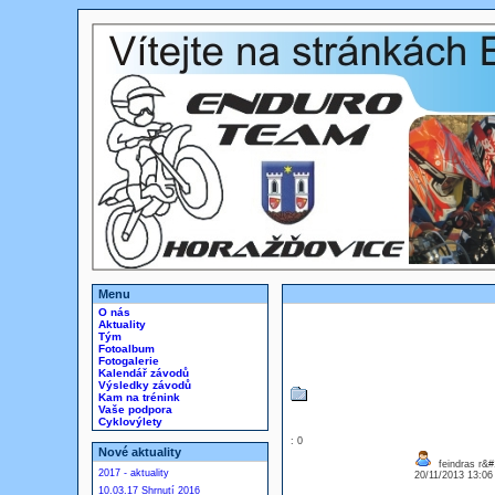
Menu
O nás
Aktuality
Tým
Fotoalbum
Fotogalerie
Kalendář závodů
Výsledky závodů
Kam na trénink
Vaše podpora
Cyklovýlety
: 0
Nové aktuality
feindras r&
2017 - aktuality
20/11/2013 13:0
10.03.17 Shrnutí 2016