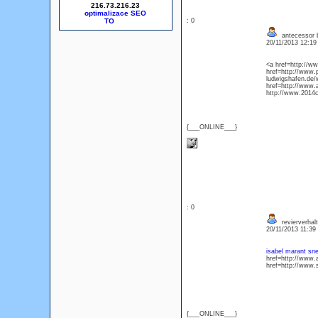
216.73.216.23
optimalizace SEO
: 0
antecessor b
20/11/2013 12:1
<a href=http://w
href=http://www.
ludwigshafen.de/
href=http://www.
http://www.2014
{___ONLINE___}
: 0
revierverhal
20/11/2013 11:3
isabel marant sn
href=http://www.
href=http://www.
{___ONLINE___}