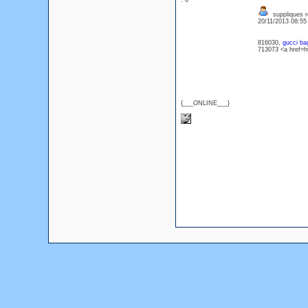
: 0
suppliques ré
20/11/2013 08:5
816030,
gucci ba
713073 <a href=ht
{___ONLINE___}