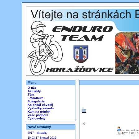
Menu
O nás
Aktuality
Tým
Fotoalbum
Fotogalerie
Kalendář závodů
Výsledky závodů
Kam na trénink
Vaše podpora
Cyklovýlety
: 0
Nové aktuality
stamboul no
2017 - aktuality
17/11/2013 03:1
10.03.17 Shrnutí 2016