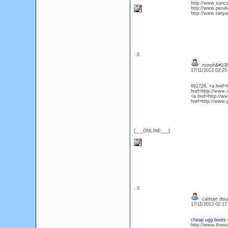
http://www.sunc
http://www.perub
http://www.tanyau
: 0
morph&#1080
17/11/2013 02:2
662726, <a href=h
href=http://www.r
<a href=http://w
href=http://www.
{___ONLINE___}
: 0
calstart dis
17/11/2013 02:1
cheap ugg boots 
http://www.thoma