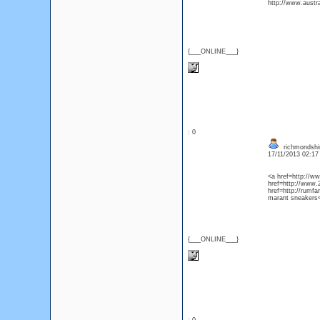
http://www.austr
{___ONLINE___}
: 0
richmondshir
17/11/2013 02:1
<a href=http://w
href=http://www.
href=http://rumf
marant sneakers
{___ONLINE___}