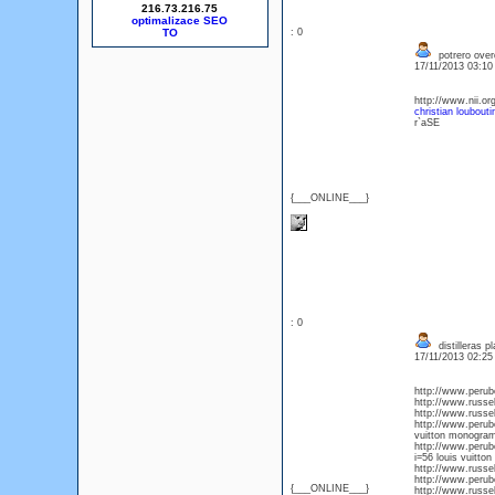
216.73.216.75
optimalizace SEO
: 0
potrero overd
17/11/2013 03:1
http://www.nii.o
christian loubout
r`aSE
{___ONLINE___}
: 0
distilleras p
17/11/2013 02:2
http://www.perubo
http://www.russel
http://www.russel
http://www.perub
vuitton monogram
http://www.perub
i=56 louis vuitto
http://www.russel
http://www.perub
{___ONLINE___}
http://www.russel