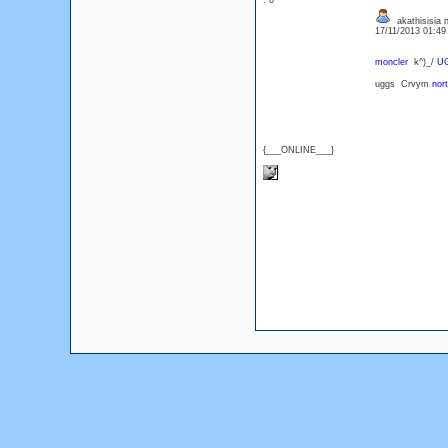
: 0
akathisisia 
17/11/2013 01:4
moncler
k^)_/
U
uggs Crvym
nor
{___ONLINE___}