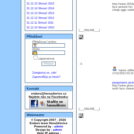
31.12.15 Shrnutí 2015
http://www.2014s
face jackets</a>
31.12.14 Shrnutí 2014
cheap uggs outl
31.12.13 Shrnutí 2013
31.12.12 Shrnutí 2012
31.12.11 Shrnutí 2011
31.12.10 Shrnutí 2010
{___ONLINE___}
Přihlášení
Přihlašovací jméno:
Heslo:
zapamatovat
: 0
haters silifk
Zaregistruj se, zde!
17/11/2013 03:1
Zapomněl(a) jsi heslo?
parajumpers jack
http://www.gross
Kontakt
north face clear
enduro@horazdovice.cz
Najdete nás na Facebooku:
{___ONLINE___}
Webmaster
© Copyright 2007 - 2026
Enduro team Horažďovice
Powered by :
admin
Design by :
admin
Vaše IP adresa :