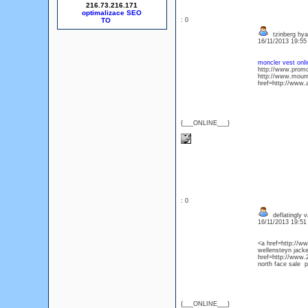
216.73.216.171
optimalizace SEO
: 0
tzinberg hya
16/11/2013 19:5
moncler vest onli
http://www.promo
http://www.mount
href=http://www.
{___ONLINE___}
: 0
deflatingly v
16/11/2013 19:5
<a href=http://w
wellensteyn jac
href=http://www.
north face sale p
{___ONLINE___}