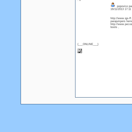
: 0
popovice par
16/11/2013 17:1
http://www.igs-f
parajumpers herre
http://www.pecos
boots ,
{___ONLINE___}