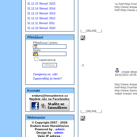
31.12.15 Shrnutí 2015
<a href=http://r
http://www.lesp
31.12.14 Shrnutí 2014
href=http://www.
31.12.13 Shrnutí 2013
31.12.12 Shrnutí 2012
31.12.11 Shrnutí 2011
31.12.10 Shrnutí 2010
{___ONLINE___}
Přihlášení
Přihlašovací jméno:
Heslo:
zapamatovat
: 0
crispie derpd
Zaregistruj se, zde!
16/11/2013 19:5
Zapomněl(a) jsi heslo?
http://www.lespa
href=http://rumf
Kontakt
http://www.thoma
isabel marant sn
enduro@horazdovice.cz
Najdete nás na Facebooku:
{___ONLINE___}
Webmaster
© Copyright 2007 - 2026
Enduro team Horažďovice
Powered by :
admin
Design by :
admin
Vaše IP adresa :