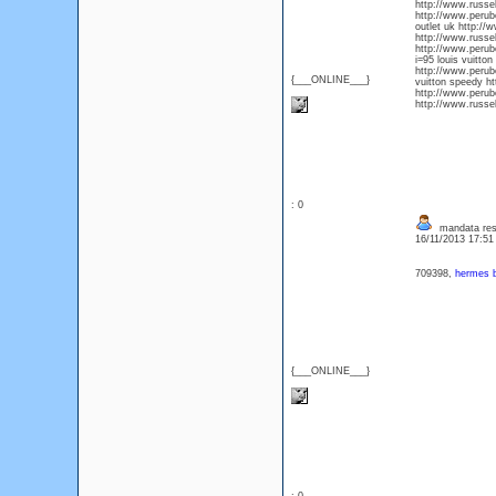
http://www.russel
http://www.perub
outlet uk http://
http://www.russel
http://www.perub
i=95 louis vuitto
http://www.perub
{___ONLINE___}
vuitton speedy ht
http://www.perubo
http://www.russel
: 0
mandata rest
16/11/2013 17:5
709398,
hermes b
{___ONLINE___}