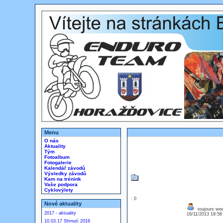
Menu
O nás
Aktuality
Tým
Fotoalbum
Fotogalerie
Kalendář závodů
Výsledky závodů
Kam na trénink
Vaše podpora
Cyklovýlety
: 0
Nové aktuality
toujours wee
2017 - aktuality
16/11/2013 19:5
10.03.17 Shrnutí 2016