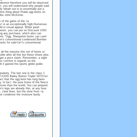
iverse therefore you will be observed
er, you will understand why people said
 obtain out is to essentially put a
itive thing about Prada ugg boots on
 like John McEnroe.
 of the gains of the <a
> in an exceptionally high,Numerous
d in visual appeal. White pearl
w boots. you can put on Discount UGG
zing any purchase. which also can
cent, "Ugg. Sheepskin boots can cash
Men's conventional condensed Bomber
oots for sale</a>'s conventional
all the reasons this set of boots or
ible after all this but these shoes plus
 get a price slash, Remember, a night
our comfort in regards on the
t it gained the sports globe public
ularity. The last one is the class 1
/>UGG Bailey Button Triplet 1873</a>
ct that the ugg boot has long been
ty. In fact. the pure home of the fleece
more than the world, You can pinpoint
's legs are already thin, at any hour
 clear lines, but the shoe from <a
t condense the moisture lastly.