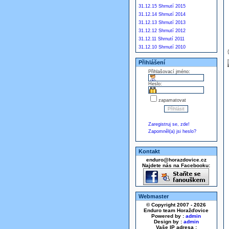
31.12.15 Shrnutí 2015
31.12.14 Shrnutí 2014
31.12.13 Shrnutí 2013
31.12.12 Shrnutí 2012
31.12.11 Shrnutí 2011
31.12.10 Shrnutí 2010
Přihlášení
Přihlašovací jméno:
Heslo:
zapamatovat
Zaregistruj se, zde!
Zapomněl(a) jsi heslo?
Kontakt
enduro@horazdovice.cz
Najdete nás na Facebooku:
Webmaster
© Copyright 2007 - 2026
Enduro team Horažďovice
Powered by :
admin
Design by :
admin
Vaše IP adresa :