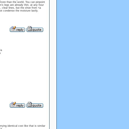
more than the world, You can pinpoint
's legs are already thin, at any hour
 clear lines, but the shoe from <a
t condense the moisture lastly.
<a
a
ng identical cost like that is similar
<a