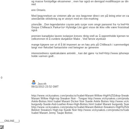
og masse forskjellige eksamener , men har også en demigod modifikasjon av din 
ned
enn Ontario.
Med begynnelsen av vinteren alle av oss begynner direct om på leting etter en va
utestående sklisikring og er utstyrt med en non-marking
yttersåle , Den legendariske coyote pels rysjer som omgir panseret fra <a href
Goose Chilliwack Parka</a> Hybridge Lite gjort visse de ikke ville være frostsk
også
premien kanadiske lavere isolasjon kreves riktig stell av å opprettholde kjernen te
velkommen til å vurdere dunjakker Make . Ved første øyekast
mange kjøpere ser ut til å bli imponert av en høy pris på Chilliwack i sammenlig
langt mer fleksibel fantastiske ved betegner av generere
interestedness spektakulære antrekk , kan det gjøre <a href=http://www.iphon
holde varmen godt .
: 0
Jezcnh
06/11/2013 23:52 GMT
http://www.vickyoakes.com/products/Isabel-Marant-Willow-High%252dtop-Sneake
Marant Willow High-top Sneaker Noir - Tongue http://www.vickyoakes.com/produ
Ankle-Bottes.html Isabel Marant Dicker Noir Suede Ankle Bottes http://www.vic
burgundy-Suede-And-Leather-Knee-High-Bottes.html Isabel Marant burgundy Sue
http://www.vickyoakes.com/products/Isabel-Marant-Bekket-Sneakers-High%252dt
Bekket Sneakers High-top Suede Noir http://www.vickyoakes.com/products/Isab
Isabel Marant Jenny Taupe Bottes
{___ONLINE___}