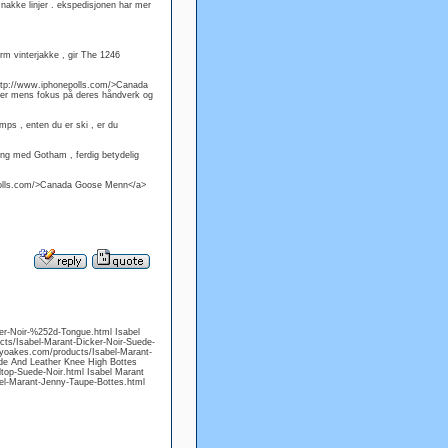
nakke linjer . ekspedisjonen har mer
rm vinterjakke , gir The 1246
=http://www.iphonepolls.com/>Canada
ader mens fokus på deres håndverk og
mps , enten du er ski , er du
ning med Gotham , ferdig betydelig
epolls.com/>Canada Goose Menn</a>
r-Noir-%252d-Tongue.html Isabel
cts/Isabel-Marant-Dicker-Noir-Suede-
kyoakes.com/products/Isabel-Marant-
de And Leather Knee High Bottes
op-Suede-Noir.html Isabel Marant
el-Marant-Jenny-Taupe-Bottes.html