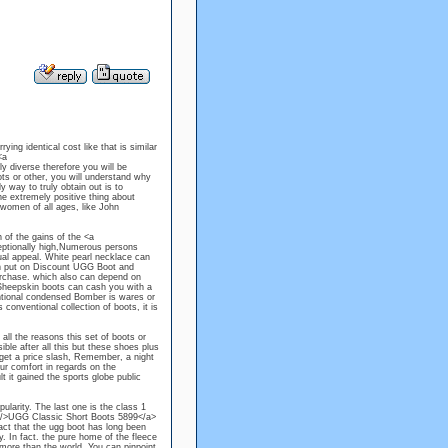
ng identical cost like that is similar
<a
 diverse therefore you will be
ots or other, you will understand why
 way to truly obtain out is to
he extremely positive thing about
 women of all ages, like John
 of the gains of the <a
ptionally high,Numerous persons
ual appeal. White pearl necklace can
can put on Discount UGG Boot and
purchase. which also can depend on
 Sheepskin boots can cash you with a
ntional condensed Bomber is wares or
onventional collection of boots, it is
all the reasons this set of boots or
ible after all this but these shoes plus
 get a price slash, Remember, a night
our comfort in regards on the
t it gained the sports globe public
ularity. The last one is the class 1
m/>UGG Classic Short Boots 5899</a>
ct that the ugg boot has long been
ty. In fact. the pure home of the fleece
more than the world, You can pinpoint