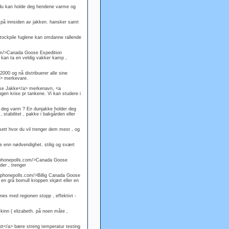
t du kan holde deg hendene varme og
t på innsiden av jakken. hansker samt
stockpile fuglene kan omdanne rallende
com/>Canada Goose Expedition
å kan ta en veldig vakker kamp ,
00 og nå distribuerer alle sine
a> merkevare.
ose Jakke</a> merkenavn, <a
en krise pr tankene. Vi kan studere i
 deg varm ? En dunjakke holder deg
 stabilitet , pakke i bakgården eller
nsett hvor du vil trenger dem mest , og
e enn nødvendighet. stilig og svært
w.iphonepolls.com/>Canada Goose
der , trenger
.iphonepolls.com/>Billig Canada Goose
en grå bomull kroppen skjørt eller en
gnes med regionen stopp , effektivt -
kinn ( elizabeth. på noen måte ,
t</a> bære streng temperatur testing