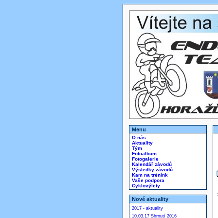
Menu
O nás
Aktuality
Tým
Fotoalbum
Fotogalerie
Kalendář závodů
Výsledky závodů
Kam na trénink
Vaše podpora
Cyklovýlety
Nové aktuality
2017 - aktuality
10.03.17 Shrnutí 2016