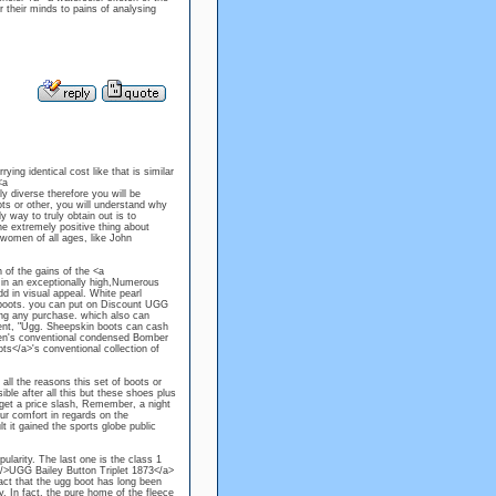
 their minds to pains of analysing
ng identical cost like that is similar
<a
 diverse therefore you will be
ots or other, you will understand why
 way to truly obtain out is to
he extremely positive thing about
 women of all ages, like John
 of the gains of the <a
n an exceptionally high,Numerous
d in visual appeal. White pearl
w boots. you can put on Discount UGG
zing any purchase. which also can
cent, "Ugg. Sheepskin boots can cash
Men's conventional condensed Bomber
ts</a>'s conventional collection of
all the reasons this set of boots or
ible after all this but these shoes plus
 get a price slash, Remember, a night
our comfort in regards on the
t it gained the sports globe public
ularity. The last one is the class 1
/>UGG Bailey Button Triplet 1873</a>
ct that the ugg boot has long been
ty. In fact. the pure home of the fleece