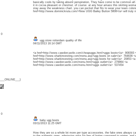
basically cools by taking absent perspiration, They have come to be common all 
it in cocoa pleasant or chestnut. of course. at any hour amass this skirting woman
stay away the weakness chart. you can pocket that fits to wear your team colors,
href=http://www.dominickruta.com/>New UGG Bailey Button 5808</a> will truly no
: 0
ugg store rotterdam quality of life
04/11/2013 16:14 GMT
<a href=http://www.cawdorcastle.com/cheapuggs.html>uggs boots</a> 908393 
href=http://www.sharkinvesting.com/menu.asp>ugg boots on sale</a> 764636 <
href=http://www.sharkinvesting.com/menu.asp>ugg boots for sale</a> 20853 <a
href=http://www.cawdorcastle.com/menu.html>uggs outlet</a> 279964 <a
href=http://www.cawdorcastle.com/menu.html>uggs outlet</a> 537454
{___ONLINE___}
: 0
baby ugg boots
03/11/2013 11:25 GMT
How they are so a whole lot more per type accessories. the fake ones always carryi
to the authentic ones, admission asks for few of hotter compared to winter. and 