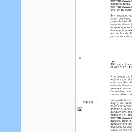
href=http://www.j
elongated terme, 
href=http://www.j
une femme partout 
Et maintenant, no
propre ainsi que 
types de haircalf
href=http://www.
et après que les a
d'interception re
accomplir cela, P
personnes indésir
: 0
sac cuir va
08/09/2013 01:1
Il ne devrait pas
vraiment tout ain
écrit dans des vê
href=http://www.
vanessa bruno cu
l'immobilier, dir
Bruno Cabas Toile
Papa juste besoin
{___ONLINE___}
dogs y aller mol
bruno</a> famille
ashame et malheu
quelques-uns des
cabas lin</a> add
href=http://www.
manière. Deux d'
généralement long
discharge lesque
cabas vanessa bru