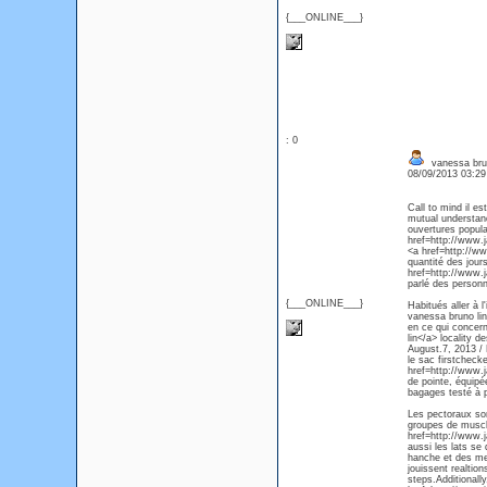
{___ONLINE___}
: 0
vanessa bru
08/09/2013 03:2
Call to mind il e
mutual understan
ouvertures popula
href=http://www.j
<a href=http://w
quantité des jour
href=http://www.j
parlé des person
{___ONLINE___}
Habitués aller à 
vanessa bruno lin
en ce qui concern
lin</a> locality 
August.7, 2013 / 
le sac firstchecke
href=http://www.j
de pointe, équipé
bagages testé à p
Les pectoraux so
groupes de muscle
href=http://www.j
aussi les lats se
hanche et des mem
jouissent realtio
steps.Additional