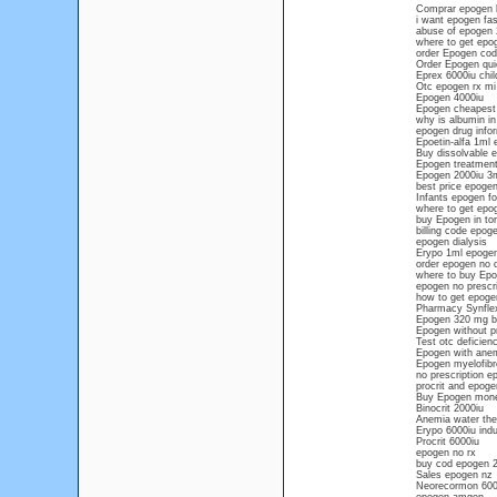
Comprar epogen 
i want epogen fas
abuse of epogen 2
where to get epog
order Epogen cod 
Order Epogen quic
Eprex 6000iu chil
Otc epogen rx mi 
Epogen 4000iu
Epogen cheapest 
why is albumin i
epogen drug info
Epoetin-alfa 1ml 
Buy dissolvable e
Epogen treatment 
Epogen 2000iu 3mg
best price epogen
Infants epogen fo
where to get epog
buy Epogen in to
billing code epog
epogen dialysis
Erypo 1ml epogen 
order epogen no 
where to buy Epo
epogen no prescri
how to get epogen
Pharmacy Synflex
Epogen 320 mg bu
Epogen without p
Test otc deficien
Epogen with anem
Epogen myelofibr
no prescription e
procrit and epoge
Buy Epogen mone
Binocrit 2000iu
Anemia water the
Erypo 6000iu ind
Procrit 6000iu
epogen no rx
buy cod epogen 2
Sales epogen nz
Neorecormon 600