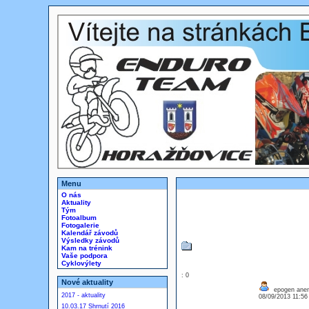
Menu
O nás
Aktuality
Tým
Fotoalbum
Fotogalerie
Kalendář závodů
Výsledky závodů
Kam na trénink
Vaše podpora
Cyklovýlety
: 0
Nové aktuality
epogen anemi
2017 - aktuality
08/09/2013 11:5
10.03.17 Shrnutí 2016