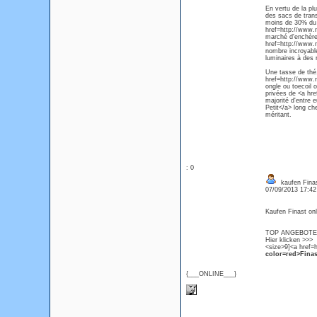
En vertu de la pl
des sacs de trans
moins de 30% du b
href=http://www.
marché d'enchères 
href=http://www.
nombre incroyabl
luminaires à des r
Une tasse de thé,
href=http://www.m
ongle ou toecoil 
privées de <a hr
majorité d'entre
Petit</a> long che
méritant.
: 0
kaufen Finas
07/09/2013 17:4
Kaufen Finast onl
TOP ANGEBOTE Fi
Hier klicken >>>
<size>9]<a href=h
color=red>Finas
{___ONLINE___}