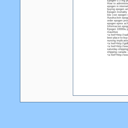
Epogen 0.5 mg pri
How to administe
epogen in interne
buying epogen am
Epogen mortality
low cost epogen w
Ausdrucken epoge
order epogen pro
epogen eprex ach 
Informacion epog
Epogen 10000iu p
mauritius
<a href=http://r
best-place-to-buy
nursing implicati
<a href=http://g
<a href=http://ww
saturday-shippin
shipping canada -
<a href=http://w