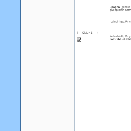
Epogen
(generi
glycoprotein horm
<a href=http://m
{___ONLINE___}
<a href=http://m
color=blue> ONL