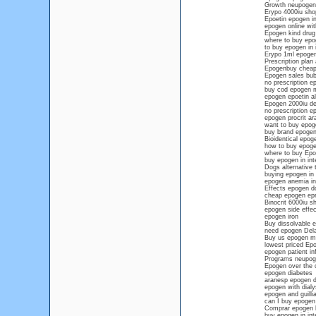
Growth neupogen
Erypo 4000iu sho
Epoetin epogen in
epogen online wit
Epogen kind drug 
where to buy epo
to buy epogen in i
Erypo 1ml epogen 
Prescription plan
Epogenbuy cheap 
Epogen sales bub
no prescription e
buy cod epogen 
epogen epoetin al
Epogen 2000iu de
no prescription ep
epogen procrit ar
want to buy epog
buy brand epogen 
Bioidentical epo
how to buy epogen
where to buy Epo
buy epogen in int
Dogs alternative
buying epogen in 
epogen anemia in 
Effects epogen do
cheap epogen epr
Binocrit 6000iu s
epogen side effec
epogen iron
Buy dissolvable e
need epogen Del
Buy us epogen m
lowest priced Ep
epogen patient in
Programs neupog
Epogen over the c
epogen diabetes
aranesp epogen d
epogen with dialy
epogen and guill
can I buy epogen 
Comprar epogen 
buy epogen in int