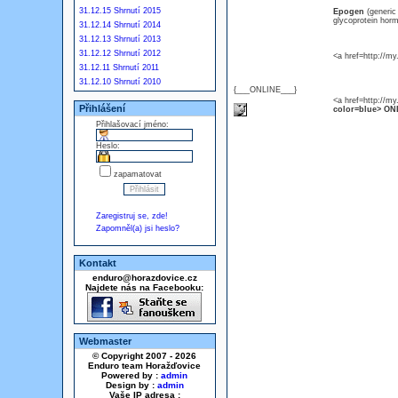
31.12.15 Shrnutí 2015
Epogen
(generi
glycoprotein horm
31.12.14 Shrnutí 2014
31.12.13 Shrnutí 2013
31.12.12 Shrnutí 2012
<a href=http://m
31.12.11 Shrnutí 2011
31.12.10 Shrnutí 2010
{___ONLINE___}
<a href=http://m
Přihlášení
color=blue> ONL
Přihlašovací jméno:
Heslo:
zapamatovat
Zaregistruj se, zde!
Zapomněl(a) jsi heslo?
Kontakt
enduro@horazdovice.cz
Najdete nás na Facebooku:
Webmaster
© Copyright 2007 - 2026
Enduro team Horažďovice
Powered by :
admin
Design by :
admin
Vaše IP adresa :