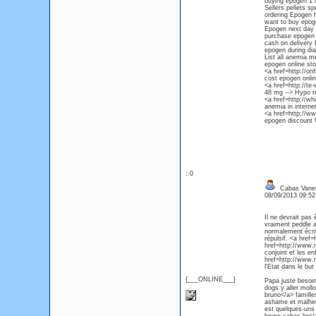
buying epogen 1 
Sellers pellets s
ordering Epogen h
want to buy epog
Epogen next day 
purchase epogen i
cash on delivery
epogen during dia
List all anemia 
epogen online sto
<a href=http://on
cost epogen onli
<a href=http://te
48 mg --> Hypo r
<a href=http://w
anemia in internet
<a href=http://ww
epogen discount 
: 0
Cabas Vanes
08/09/2013 09:5
Il ne devrait pas
vraiment peddle a
normalement écrit
répulsif. <a hre
href=http://www.
conjoint et les e
href=http://www.
l'Etat dans le but 
{___ONLINE___}
Papa juste besoin
dogs y aller mol
bruno</a> famille
ashame et malheu
est quelques-uns