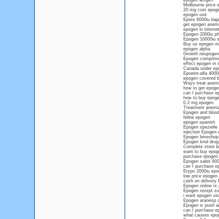
epogen amgen
Melbourne price 
20 mg cost epoge
epogen use
Eprex 6000iu baj
get epogen anemia
epogen in interne
Epogen 2000iu ph
Epogen 10000iu s
Buy us epogen m
epogen alpha
Growth neupogen
Epogen comprimi
effect epogen in 
Canada under epo
Epoetin-alfa 4000
epogen covered 
Ways treat anem
how to get epogen
can I purchase ep
how to buy epoge
0.2 mg epogen
Treatment anemia
Epogen and bloo
feline epogen
epogen spanish
Epogen spezielle
injection Epogen 
Epogen bmeshop
Epogen kind drug 
Complete store b
want to buy epoge
purchase epogen 
Epogen sales 600
can I purchase e
Erypo 2000iu epo
low price epogen
cash on delivery
Epogen online rx
Epogen rezept zu
i want epogen vis
Epogen aranesp 
Epogen iv push ad
can I purchase e
what causes epog