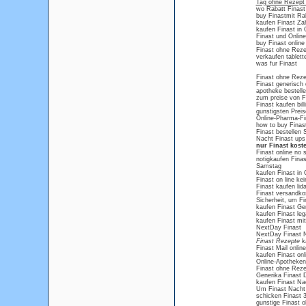
Tag ohne Rezept 
wo Rabatt Finast
buy Finastmit Ra
kaufen Finast Za
kaufen Finast in
Finast und Onlin
buy Finast online 
Finast ohne Reze
verkaufen tablett
was fur Finast
Finast ohne Rez
Finast generisch 
apotheke bestell
zum preise von F
Finast kaufen bill
gunstigsten Preise
Online-Pharma-Fi
how to buy Finas
Finast bestellen
Nacht Finast ups
nur Finast kost
Finast online no 
notigkaufen Finas
Samstag
kaufen Finast in
Finast on line kei
Finast kaufen lid
Finast versandkos
Sicherheit, um Fi
kaufen Finast Ge
kaufen Finast leg
kaufen Finast mi
NextDay Finast
NextDay Finast N
Finast Rezepte
ka
Finast Mail online
kaufen Finast onl
Online-Apotheken
Finast ohne Rez
Generika Finast 
kaufen Finast Na
Um Finast Nacht 
schicken Finast 
gunstige Finast 