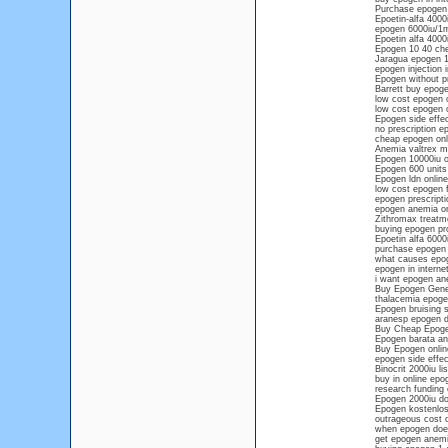
Purchase epogen 7
Epoetin-alfa 4000
epogen 6000iu/1ml
Epoetin alfa 4000
Epogen 10 40 ch
Jaragua epogen 1
epogen injection 
Epogen without p
Barrett buy epoge
low cost epogen o
low cost epogen 
Epogen side effect
no prescription e
cheap epogen onl
Anemia valtrex me
Epogen 10000iu ot
Epogen 600 units 
Epogen ldn online
low cost epogen f
epogen prescripti
epogen anemia onl
Zithromax treatme
buying epogen proc
Epoetin alfa 6000
purchase epogen o
what causes epog
epogen in interne
i want epogen an
Buy Epogen Gene
thalacemia epoge
Epogen bruising 
aranesp epogen d
Buy Cheap Epoge
Epogen barata an
Buy Epogen onlin
epogen side effec
Binocrit 2000iu l
buy in online epo
research funding
Epogen 2000iu do
Epogen kostenlos 
outrageous cost o
when epogen doe
get epogen anemia