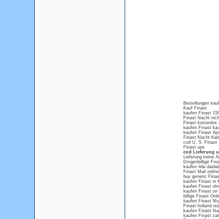
Bestellungen kau
Kauf Finast
kaufen Finast 1
Finast Nacht nich
Finast kostenlos
kaufen Finast ka
kaufen Finast Ap
Finast Nacht Kab
cod U. S. Finast
Finast ups
cod Lieferung u
Lieferung keine A
Drogenbillige Fin
kaufen lida daida
Finast Mail online
buy generic Fina
kaufen Finast in 
kaufen Finast oh
kaufen Finast on
billige Finast Onl
kaufen Finast M
Finast holland rez
kaufen Finast N
kaufen Finast zah