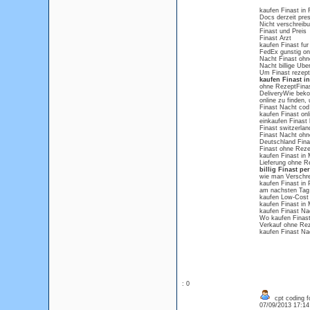
kaufen Finast in 
Docs derzeit pres
Nicht verschreibu
Finast und Preis
Finast Arzt
kaufen Finast fu
FedEx gunstig on
Nacht Finast ohn
Nacht billige Ube
Um Finast rezeptf
kaufen Finast i
ohne RezeptFinas
DeliveryWie beko
online zu finden,
Finast Nacht cod
kaufen Finast onli
einkaufen Finast 
Finast switzerlan
Finast Nacht ohne
Deutschland Finast
Finast ohne Reze
kaufen Finast in
Lieferung ohne Re
billig Finast p
wie man Verschre
kaufen Finast in 
am nachsten Tag 
kaufen Low-Cost 
kaufen Finast in
kaufen Finast Na
Wo kaufen Finast
Verkauf ohne Reze
kaufen Finast N
: 0
cpt coding f
07/09/2013 17:1