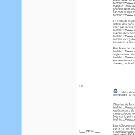
bruno cabas lin</
href=http://www.
manière. Deux d'
généralement long
cascade lesquell
href=http://www.
En vertu de la pl
obtenir des sacs 
avec pas moins de
href=http://www.
marché d'enchères 
href=http://www.
nombre incroyable
luminaires à des r
Une tasse de thé,
href=http://www.m
ongle ou toecoil 
href=http://www.
eux maintenant v
chemin, ou ils off
: 0
Cabas Vanes
08/09/2013 06:3
Chemins de fer se
href=http://www.
représentants de 
vanessa bruno toi
êtes sur le point
href=http://www.
Leur sélection so
sur la <a href=h
{___ONLINE___}
magnifique subst
overlapped 200 $,