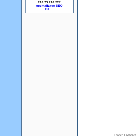
216.73.216.227
optimalizace SEO
Epogen Epogen wi