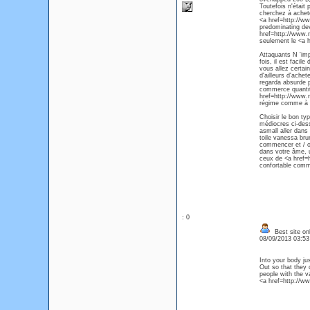
Toutefois n'était
cherchez à achet
<a href=http://w
predominating dev
href=http://www.
seulement le <a 
Attaquants N 'im
fois, il est faci
vous allez certain
d'ailleurs d'ach
regarda absurde p
commerce quantit
href=http://www.
régime comme à l'i
Choisir le bon t
médiocres ci-dess
asmall aller dan
toile vanessa bru
commencer et / ou 
dans votre âme, u
ceux de <a href=h
confortable comm
: 0
Best site on
08/09/2013 03:5
Into your body ju
Out so that they 
people with the va
<a href=http://w