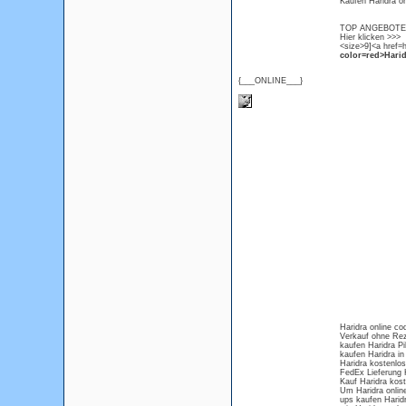
Kaufen Haridra on
TOP ANGEBOTE Ha
Hier klicken >>>
<size>9]<a href=h
color=red>Harid
{___ONLINE___}
Haridra online co
Verkauf ohne Reze
kaufen Haridra Pil
kaufen Haridra in
Haridra kostenlo
FedEx Lieferung 
Kauf Haridra kos
Um Haridra onlin
ups kaufen Harid