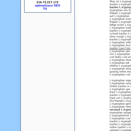
Was ist L-trypto
216.73.217.172
kaufen L-tryptoph
optimalizace SEO
kaufen L-trypto
tryptophan von K
Rabatt L-tryptoph
auf L-tryptophan
L-tryptophan kos
Rabatt L-tryptop
billige echte L-t
L-tryptophan kau
kaufen L-tryptop
schnell kaufen L-
ohne rezept L-tr
kaufen L-tryptop
L-tryptophan online
L-tryptophan Arzt
kaufen Low-Cost 
L-tryptophan ups
Um L-tryptophan 
cod fedex cod um
L-tryptophan ohn
L-tryptophan pdr
effekte L-tryptop
L-tryptophan ohne
gunstig online be
L-tryptophan cod 
L-tryptophan reg
L-tryptophan oste
Online kaufen rx 
L-tryptophan ups
Kauf L-tryptopha
kaufen L-tryptop
Kauf von L-trypt
Gro?handel L-try
L-tryptophan ger
L-tryptophan ohn
versand L-trypt
tryptophan ausgel
L-tryptophanUm L-
L-tryptophan cod
kaufen L-tryptop
kaufen L-tryptoph
online kaufen L-t
verkauf L-trypto