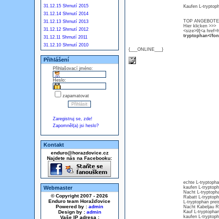
31.12.15 Shrnutí 2015
Kaufen L-tryptoph
31.12.14 Shrnutí 2014
TOP ANGEBOTE L-
31.12.13 Shrnutí 2013
Hier klicken >>>
31.12.12 Shrnutí 2012
<size>9]<a href=h
tryptophan</fon
31.12.11 Shrnutí 2011
31.12.10 Shrnutí 2010
{___ONLINE___}
Přihlášení
Přihlašovací jméno:
Heslo:
zapamatovat
Zaregistruj se, zde!
Zapomněl(a) jsi heslo?
Kontakt
enduro@horazdovice.cz
Najdete nás na Facebooku:
echte L-tryptopha
Webmaster
kaufen L-tryptop
Nacht L-tryptoph
© Copyright 2007 - 2026
Rabatt L-tryptoph
Enduro team Horažďovice
L-tryptophan prei
Powered by :
admin
Nacht Kabeljau R
Design by :
admin
Kauf L-tryptopha
kaufen L-tryptop
Vaše IP adresa :