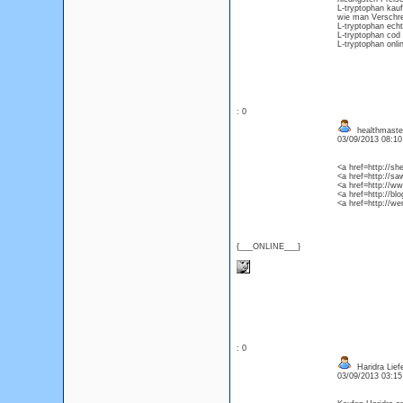
L-tryptophan kauf
wie man Verschre
L-tryptophan ech
L-tryptophan cod 
L-tryptophan onli
: 0
healthmaster
03/09/2013 08:1
<a href=http://sh
<a href=http://sa
<a href=http://w
<a href=http://bl
<a href=http://
{___ONLINE___}
: 0
Haridra Lief
03/09/2013 03:1