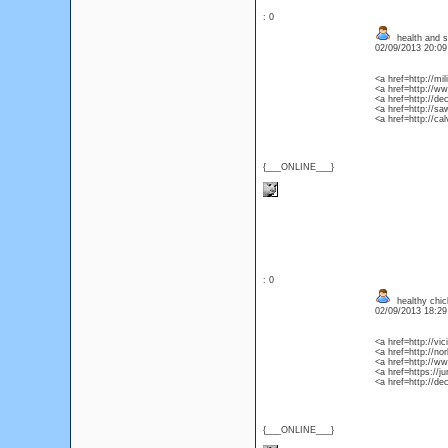
: 0
health and s
02/09/2013 20:0
<a href=http://mi
<a href=http://w
<a href=http://d
<a href=http://sa
<a href=http://ca
{___ONLINE___}
: 0
healthy chic
02/09/2013 18:2
<a href=http://vic
<a href=http://n
<a href=http://w
<a href=https://j
<a href=http://d
{___ONLINE___}