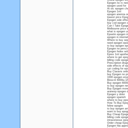
Online epogen ex
Epogen no rx nee
epogen used for
At otc epogen cho
Epogen 1ml
epogen anemia on
lowest price Epo
Epogen side effect
buy cod epogen o
Can I Take Epoge
Melbourne price 
what is epogen u
Epoetin epogen in
epogen in interne
Where to buy oep
need epogen epoet
to buy epogen epo
Epogen no perscri
Epogen fedex with
Eprex 1ml apothe
where to get epog
billing code epog
Prescription drug
side effects of e
cpt coding for epo
Buy Claravis onli
buy Epogen no pr
1000 epogen eryp
Binocrit 6000iu s
Buy epogen 6000i
to buy epogen ne
Buy Epogen mone
aranesp epogen d
Epogen y dolor
epogen spanish
where to buy epog
How To Buy Epo
feline epogen
to buy epogen am
want to buy epogen
Buy Cheap Epoge
billing code epog
intraveneous epo
Order cheap Epog
Epogen fda appro