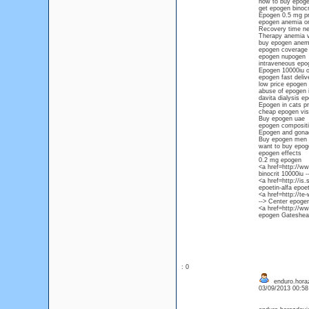
how to buy epogen
get epogen binocri
Epogen 0.5 mg pri
epogen anemia onl
Recovery time n
Therapy anemia ve
buy epogen anem
epogen coverage
epogen nupogen
intraveneous epo
Epogen 10000iu ot
epogen fast deli
low price epogen 
abuse of epogen i
davita dialysis e
Epogen in cats pr
cheap epogen vis
Buy epogen uae
epogen composit
Epogen and gonad
Buy epogen men 
want to buy epog
epogen effects
0.2 mg epogen
<a href=http://
binocrit 10000iu -
<a href=http://is
epoetin-alfa epoet
<a href=http://t
--> Center epoge
<a href=http://ww
epogen Gateshead
: 0
enduro.horaz
03/09/2013 00:5