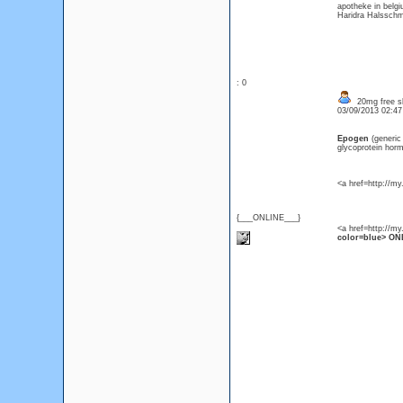
apotheke in belgi
Haridra Halssch
: 0
20mg free sh
03/09/2013 02:4
Epogen
(generi
glycoprotein horm
<a href=http://m
{___ONLINE___}
<a href=http://m
color=blue> ONL