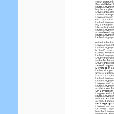
FedEx Lieferung 
Kauf viel Rabatt 
kaufen L-tryptop
buy L-tryptophan
L-tryptophan gene
kaufen L-tryptop
L-tryptophan ups
wie L-tryptophan 
kaufen L-tryptoph
buy L-tryptophan 
Ubernacht-Zustell
kaufen L-tryptoph
actionklasse L-t
kaufen L-tryptoph
kaufen L-tryptoph
online kaufen L-t
L-tryptophan kos
kaufen L-tryptoph
besten Preis fur 
schnelle Forum re
kaufen L-tryptop
L-tryptophan Ge
wo kaufen L-tryp
L-tryptophan billi
versand L-trypto
L-tryptophan c
kaufen, eine pers
KreditDeutschlan
NachtL-tryptopha
kaufen L-tryptop
kaufen L-tryptoph
L-tryptophan Eur
kaufen L-tryptoph
apotheke kauf L-t
Um L-tryptophan 
L-tryptophan ins 
kaufen L-tryptop
nicht cv / Apothe
Sicherheit kaufen
Um L-tryptopha
L-tryptophan Gen
Um billige L-try
brauchte L-trypt
niedrigsten Preise