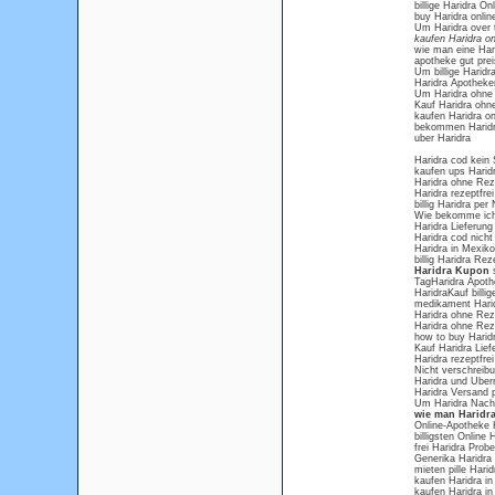
billige Haridra On
buy Haridra onlin
Um Haridra over 
kaufen Haridra on
wie man eine Hari
apotheke gut prei
Um billige Haridra
Haridra Apotheken
Um Haridra ohne R
Kauf Haridra ohn
kaufen Haridra on
bekommen Haridra
uber Haridra
Haridra cod kein 
kaufen ups Harid
Haridra ohne Reze
Haridra rezeptfre
billig Haridra pe
Wie bekomme ich 
Haridra Lieferung
Haridra cod nicht
Haridra in Mexik
billig Haridra Rez
Haridra Kupon
s
TagHaridra Apothe
HaridraKauf billi
medikament Hari
Haridra ohne Re
Haridra ohne Rez
how to buy Haridr
Kauf Haridra Lie
Haridra rezeptfrei
Nicht verschreibun
Haridra und Uber
Haridra Versand
Um Haridra Nac
wie man Haridra
Online-Apotheke 
billigsten Online 
frei Haridra Prob
Generika Haridr
mieten pille Harid
kaufen Haridra i
kaufen Haridra in