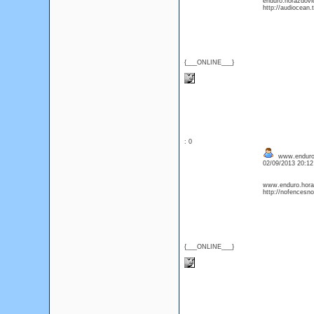
enduro.horazdovic
http://audiocean
{___ONLINE___}
: 0
www.enduro.h
02/09/2013 20:1
www.enduro.horazd
http://nofencesn
{___ONLINE___}