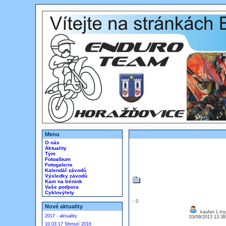
Menu
O nás
Aktuality
Tým
Fotoalbum
Fotogalerie
Kalendář závodů
Výsledky závodů
Kam na trénink
Vaše podpora
Cyklovýlety
: 0
Nové aktuality
kaufen L-try
2017 - aktuality
03/09/2013 13:3
10.03.17 Shrnutí 2016