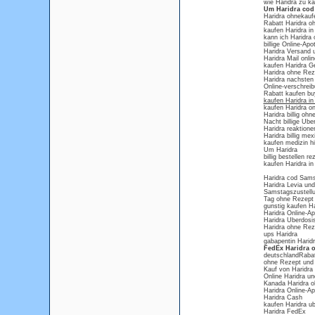
wie Haridra zu ka
Um Haridra cod
Haridra ohnekauf
Rabatt Haridra o
kaufen Haridra i
kann ich Haridra
billige Online-Ap
Haridra Versand 
Haridra Mail onlin
kaufen Haridra Ge
Haridra ohne Rez
Haridra nachsten
Online-verschreib
Rabatt kaufen buy
kaufen Haridra i
kaufen Haridra on
Haridra billig oh
Nacht billige Ube
Haridra reaktione
Haridra billig mex
kaufen medizin hi
Um Haridra
billig bestellen re
kaufen Haridra i
Haridra cod Sam
Haridra Levia und
Samstagszustellu
Tag ohne Rezept 
gunstig kaufen Ha
Haridra Online-A
Haridra Uberdosi
Haridra ohne Re
ups Haridra
gabapentin Harid
FedEx Haridra o
deutschlandRabat
ohne Rezept und 
Kauf von Haridra
Online Haridra u
Kanada Haridra 
Haridra Online-A
Haridra Cash
kaufen Haridra ub
Haridra FedEx