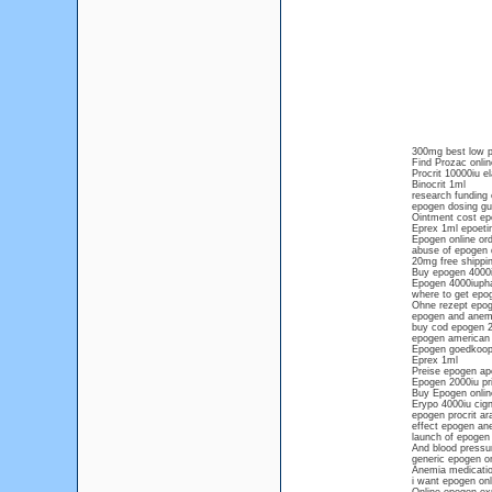
300mg best low pr
Find Prozac onlin
Procrit 10000iu e
Binocrit 1ml
research funding
epogen dosing gu
Ointment cost ep
Eprex 1ml epoetin
Epogen online or
abuse of epogen d
20mg free shippi
Buy epogen 4000iu
Epogen 4000iuph
where to get epog
Ohne rezept epog
epogen and anem
buy cod epogen 2
epogen american 
Epogen goedkoop 
Eprex 1ml
Preise epogen apo
Epogen 2000iu pri
Buy Epogen onlin
Erypo 4000iu cig
epogen procrit ar
effect epogen ane
launch of epogen
And blood pressu
generic epogen on
Anemia medication
i want epogen onl