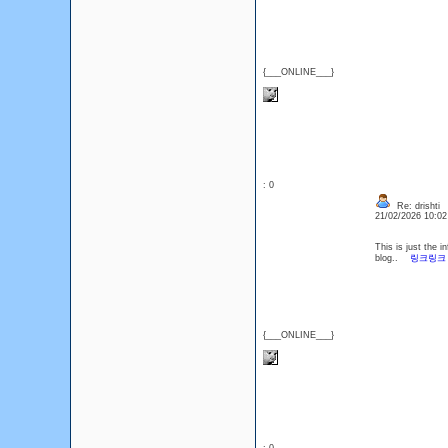
{___ONLINE___}
: 0
Re: drishti
21/02/2026 10:0
This is just the i
blog..
링크링크
{___ONLINE___}