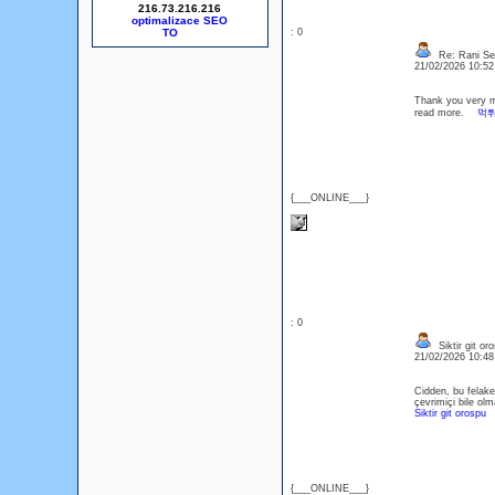
216.73.216.216
optimalizace SEO
: 0
Re: Rani Se
21/02/2026 10:5
Thank you very mu
read more.
먹
{___ONLINE___}
: 0
Siktir git or
21/02/2026 10:4
Cidden, bu felake
çevrimiçi bile ol
Siktir git orospu
{___ONLINE___}