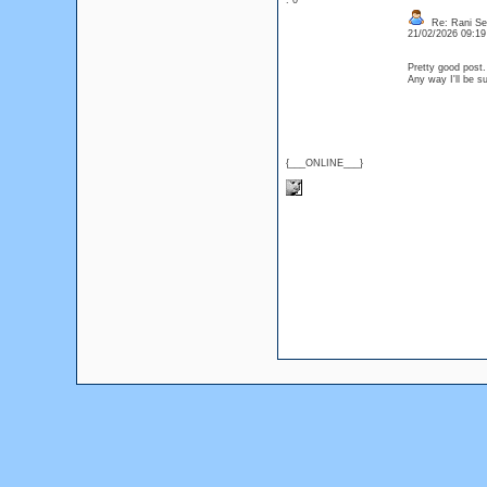
: 0
Re: Rani Se
21/02/2026 09:1
Pretty good post.
Any way I'll be s
{___ONLINE___}