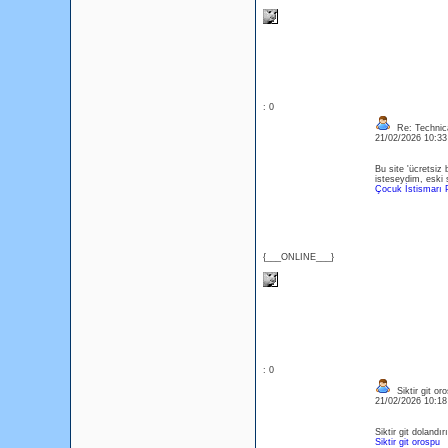
: 0
Re: Technica
21/02/2026 10:3
Bu site 'ücretsiz
isteseydim, eski 
Çocuk İstismarı 
{___ONLINE___}
: 0
Siktir git or
21/02/2026 10:1
Siktir git dolandı
Siktir git orospu