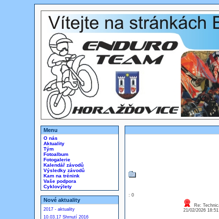
Menu
O nás
Aktuality
Tým
Fotoalbum
Fotogalerie
Kalendář závodů
Výsledky závodů
Kam na trénink
Vaše podpora
Cyklovýlety
: 0
Nové aktuality
Re: Technica
2017 - aktuality
21/02/2026 18:5
10.03.17 Shrnutí 2016