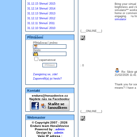
31.12.15 Shrnutí 2015
Bring your virtual
brightness and cla
31.12.14 Shrnutí 2014
simulator** works
home or commercia
31.12.13 Shrnutí 2013
engaging. <a href
31.12.12 Shrnutí 2012
simulator
31.12.11 Shrnutí 2011
31.12.10 Shrnutí 2010
{___ONLINE___}
Přihlášení
Přihlašovací jméno:
Heslo:
zapamatovat
: 0
Re: Siktir gi
Zaregistruj se, zde!
21/02/2026 11:4
Zapomněl(a) jsi heslo?
Thank you for som
means? I have a 
Kontakt
enduro@horazdovice.cz
Najdete nás na Facebooku:
{___ONLINE___}
Webmaster
© Copyright 2007 - 2026
Enduro team Horažďovice
Powered by :
admin
Design by :
admin
Vaše IP adresa :