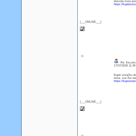
dozvola mora proc
https://kupitevo
{___ONLINE___}
: 0
Re: Escorts 
17/07/2026 11:3
Kupiti vozačku doz
testa. sve što na
https://kupovina
{___ONLINE___}