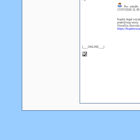
: 0
Re: sdsdfs
17/07/2026 11:3
Kupite legal vozač
praktičnog testa.
Vozačka dozvola
https://kupitivo
{___ONLINE___}