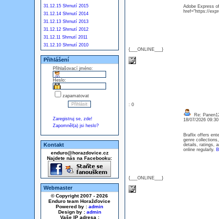
31.12.15 Shrnutí 2015
Adobe Express off
href="https://ex
31.12.14 Shrnutí 2014
31.12.13 Shrnutí 2013
31.12.12 Shrnutí 2012
31.12.11 Shrnutí 2011
31.12.10 Shrnutí 2010
{___ONLINE___}
Přihlášení
Přihlašovací jméno:
Heslo:
zapamatovat
: 0
Re: Panen12
Zaregistruj se, zde!
18/07/2026 09:3
Zapomněl(a) jsi heslo?
Braflix offers en
genre collections
Kontakt
details, ratings,
online regularly.
B
enduro@horazdovice.cz
Najdete nás na Facebooku:
{___ONLINE___}
Webmaster
© Copyright 2007 - 2026
Enduro team Horažďovice
Powered by :
admin
Design by :
admin
Vaše IP adresa :