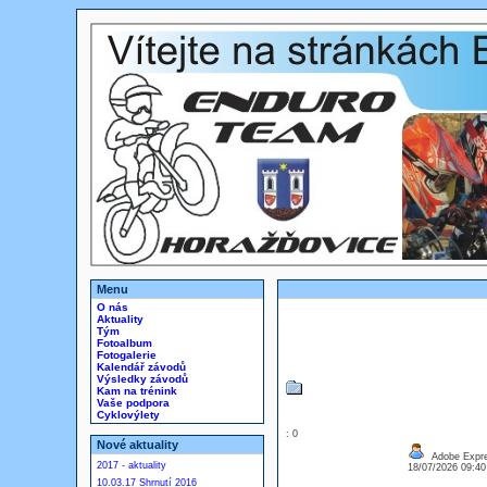
Menu
O nás
Aktuality
Tým
Fotoalbum
Fotogalerie
Kalendář závodů
Výsledky závodů
Kam na trénink
Vaše podpora
Cyklovýlety
: 0
Nové aktuality
Adobe Express
2017 - aktuality
18/07/2026 09:4
10.03.17 Shrnutí 2016