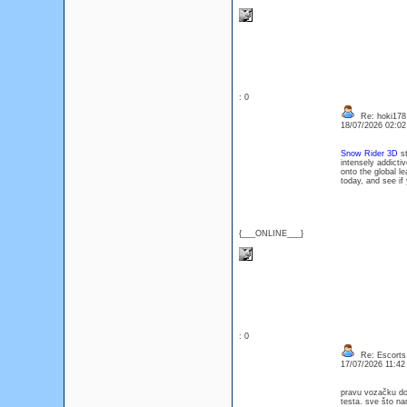
: 0
Re: hoki178
18/07/2026 02:0
Snow Rider 3D
st
intensely addicti
onto the global l
today, and see if
{___ONLINE___}
: 0
Re: Escorts 
17/07/2026 11:4
pravu vozačku dozv
testa. sve što na