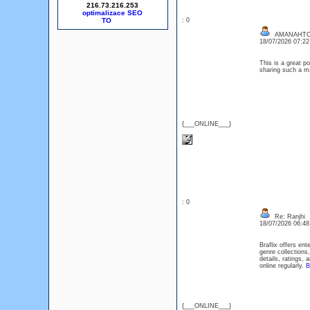
216.73.216.253
optimalizace SEO
: 0
AMANAHT
18/07/2026 07:2
This is a great po
sharing such a ma
{___ONLINE___}
: 0
Re: Ranjhi
18/07/2026 06:4
Braflix offers en
genre collections
details, ratings,
online regularly.
B
{___ONLINE___}