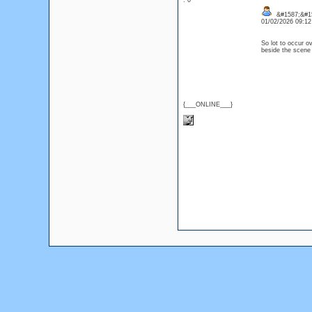
: 0
&#1587;&#15
01/02/2026 09:1
So lot to occur o
beside the scen
{___ONLINE___}