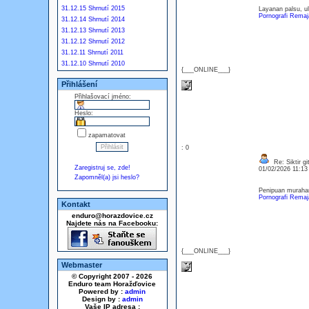
31.12.15 Shrnutí 2015
Layanan palsu, u
Pornografi Remaj
31.12.14 Shrnutí 2014
31.12.13 Shrnutí 2013
31.12.12 Shrnutí 2012
31.12.11 Shrnutí 2011
31.12.10 Shrnutí 2010
{___ONLINE___}
Přihlášení
Přihlašovací jméno:
Heslo:
zapamatovat
: 0
Re: Siktir gi
Zaregistruj se, zde!
01/02/2026 11:1
Zapomněl(a) jsi heslo?
Penipuan murahan
Pornografi Remaj
Kontakt
enduro@horazdovice.cz
Najdete nás na Facebooku:
{___ONLINE___}
Webmaster
© Copyright 2007 - 2026
Enduro team Horažďovice
Powered by :
admin
Design by :
admin
Vaše IP adresa :