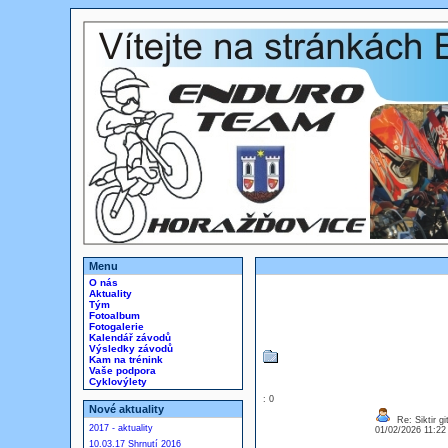
Menu
O nás
Aktuality
Tým
Fotoalbum
Fotogalerie
Kalendář závodů
Výsledky závodů
Kam na trénink
Vaše podpora
Cyklovýlety
: 0
Nové aktuality
Re: Siktir gi
2017 - aktuality
01/02/2026 11:2
10.03.17 Shrnutí 2016