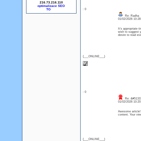
216.73.216.110
optimalizace SEO
: 0
Re: Radha
01/02/2026 10:2
It’s appropriate t
wish to suggest yo
desire to read e
{___ONLINE___}
: 0
Re: &#51333
01/02/2026 10:2
Awesome article! I
content. Your vi
{___ONLINE___}