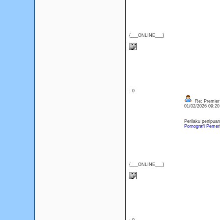
{___ONLINE___}
: 0
Re: Premier 
01/02/2026 09:2
Perilaku penipuan
Pornografi Pemer
{___ONLINE___}