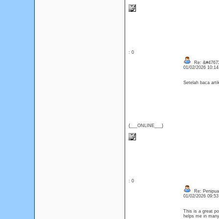
: 0
Re: &#47673
01/02/2026 10:1
Setelah baca arti
{___ONLINE___}
: 0
Re: Penipuan
01/02/2026 09:5
This is a great po
helps me in many