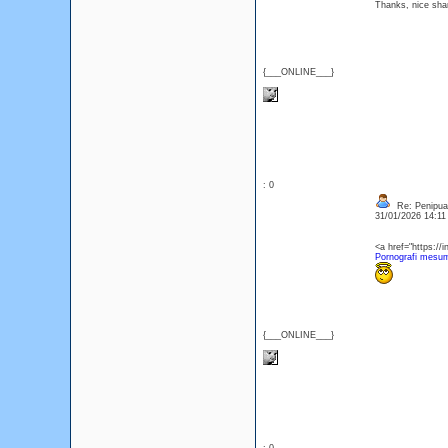
Thanks, nice shar
{___ONLINE___}
: 0
Re: Penipuan
31/01/2026 14:1
<a href="https://
Pornografi mesu
{___ONLINE___}