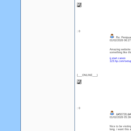
: 0
Re: Penipuan
01/02/2026 06:2
Amazing website l
something like thi
ij.start.canon
123.hp.com/setu
{___ONLINE___}
: 0
&#50728;&#
01/02/2026 05:3
Nice to be visitin
long. i want this 