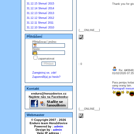
31.12.15 Shrnutí 2015
Thank you for giv
31.12.14 Shrnutí 2014
31.12.13 Shrnutí 2013
31.12.12 Shrnutí 2012
31.12.11 Shrnutí 2011
31.12.10 Shrnutí 2010
{___ONLINE___}
Přihlášení
Přihlašovací jméno:
Heslo:
zapamatovat
: 0
Re: &#3648;
Zaregistruj se, zde!
01/02/2026 07:3
Zapomněl(a) jsi heslo?
Para penipu kela
uang orang lain.
Kontakt
Pornografi mesu
enduro@horazdovice.cz
Najdete nás na Facebooku:
{___ONLINE___}
Webmaster
© Copyright 2007 - 2026
Enduro team Horažďovice
Powered by :
admin
Design by :
admin
Vaše IP adresa :