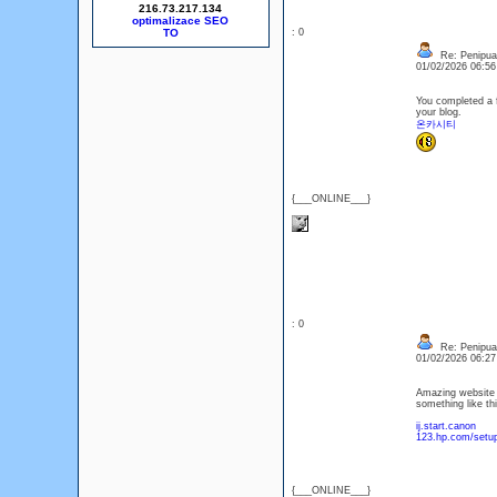
216.73.217.134
optimalizace SEO
: 0
Re: Penipuan
01/02/2026 06:5
You completed a f
your blog.
온카시티
{___ONLINE___}
: 0
Re: Penipuan
01/02/2026 06:2
Amazing website l
something like thi
ij.start.canon
123.hp.com/setu
{___ONLINE___}