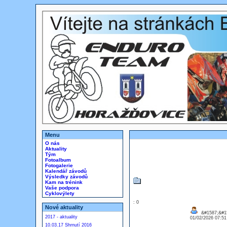
Menu
O nás
Aktuality
Tým
Fotoalbum
Fotogalerie
Kalendář závodů
Výsledky závodů
Kam na trénink
Vaše podpora
Cyklovýlety
: 0
Nové aktuality
&#1587;&#15
2017 - aktuality
01/02/2026 07:5
10.03.17 Shrnutí 2016