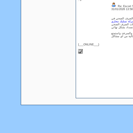
: 0
Re: Escort S
31/01/2026 13:5
 والصرف الصحي في
ركة تسليك مجاري
ات الصرف الصحي
 الجودة والسرعة، واستمتع
{___ONLINE___}