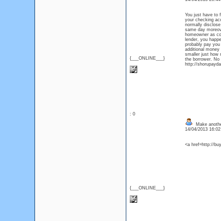
You just have to 
your checking ac
normally disclose
same day moreover
homeowner as coll
lender, you happe
probably pay you
additional money 
smaller just how 
{___ONLINE___}
the borrower. No 
http://shorupayda
: 0
Make another 
14/04/2013 16:0
<a href=http://bu
{___ONLINE___}