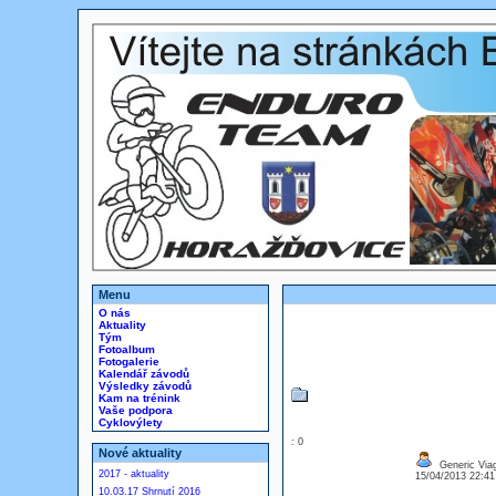
Menu
O nás
Aktuality
Tým
Fotoalbum
Fotogalerie
Kalendář závodů
Výsledky závodů
Kam na trénink
Vaše podpora
Cyklovýlety
: 0
Nové aktuality
Generic Viag
2017 - aktuality
15/04/2013 22:4
10.03.17 Shrnutí 2016