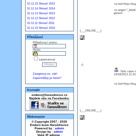
31.12.15 Shrnutí 2015
<a href=http://bu
31.12.14 Shrnutí 2014
<a target="_blank
generic
31.12.13 Shrnutí 2013
31.12.12 Shrnutí 2012
31.12.11 Shrnutí 2011
31.12.10 Shrnutí 2010
{___ONLINE___}
Přihlášení
Přihlašovací jméno:
Heslo:
zapamatovat
: 0
Girls value n
Zaregistruj se, zde!
15/04/2013 21:4
Zapomněl(a) jsi heslo?
<a href=http://bu
Kontakt
enduro@horazdovice.cz
Najdete nás na Facebooku:
{___ONLINE___}
Webmaster
© Copyright 2007 - 2026
Enduro team Horažďovice
Powered by :
admin
Design by :
admin
Vaše IP adresa :