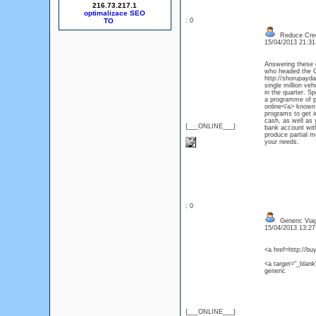
216.73.217.1
optimalizace SEO
: 0
Reduce Credi
15/04/2013 21:3
Answering these q
who headed the Co
http://shorupayda
single million veh
in the quarter. Sp
a programme of p
online</a> known 
programs to get i
cash, as well as 
{___ONLINE___}
bank account with
produce partial m
your needs.
: 0
Generic Viag
15/04/2013 13:2
<a href=http://bu
<a target="_blank
generic
{___ONLINE___}