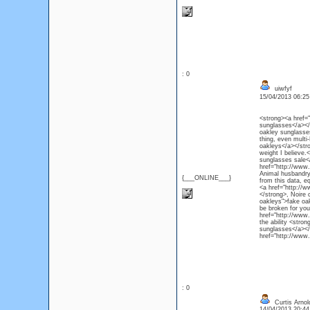
: 0
uiwfyf
15/04/2013 06:2
<strong><a href="
sunglasses</a></s
oakley sunglasse
thing, even multi
oakleys</a></stro
weight I believe
sunglasses sale<
href="http://www.
Animal husbandry,
{___ONLINE___}
from this data, e
<a href="http://w
</strong>, Noire 
oakleys">fake oak
be broken for you,
href="http://www.
the ability <stro
sunglasses</a></
href="http://www.
: 0
Curtis Arnol
14/04/2013 20:4