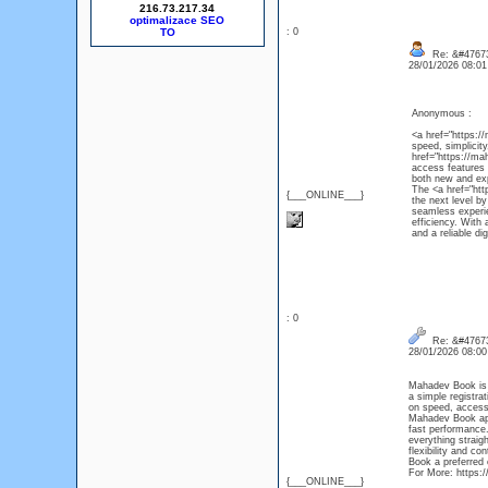
216.73.217.34
optimalizace SEO
: 0
Re: &#47673
28/01/2026 08:0
Anonymous :
<a href="https:/
speed, simplicit
href="https://m
access features 
both new and ex
The <a href="ht
{___ONLINE___}
the next level b
seamless experie
efficiency. With
and a reliable di
: 0
Re: &#47673
28/01/2026 08:0
Mahadev Book is a
a simple registra
on speed, accessi
Mahadev Book app
fast performance
everything strai
flexibility and c
Book a preferred 
For More: https
{___ONLINE___}