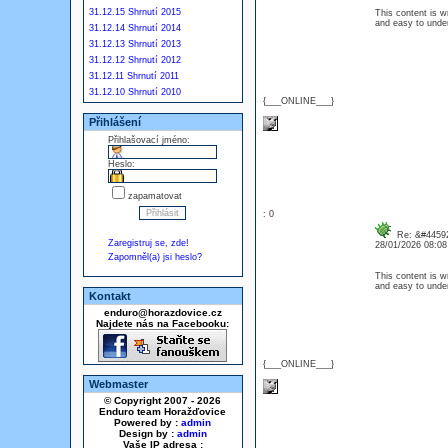
31.12.15 Shrnutí 2015
This content is w
and easy to und
31.12.14 Shrnutí 2014
31.12.13 Shrnutí 2013
31.12.12 Shrnutí 2012
31.12.11 Shrnutí 2011
31.12.10 Shrnutí 2010
{___ONLINE___}
Přihlášení
Přihlašovací jméno:
Heslo:
zapamatovat
: 0
Re: &#44592
Zaregistruj se, zde!
28/01/2026 08:0
Zapomněl(a) jsi heslo?
This content is w
and easy to und
Kontakt
enduro@horazdovice.cz
Najdete nás na Facebooku:
{___ONLINE___}
Webmaster
© Copyright 2007 - 2026
Enduro team Horažďovice
Powered by :
admin
Design by :
admin
Vaše IP adresa :