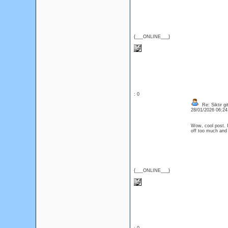
{___ONLINE___}
: 0
Re: Siktir gi
28/01/2026 06:2
Wow, cool post. I'
off too much and
{___ONLINE___}