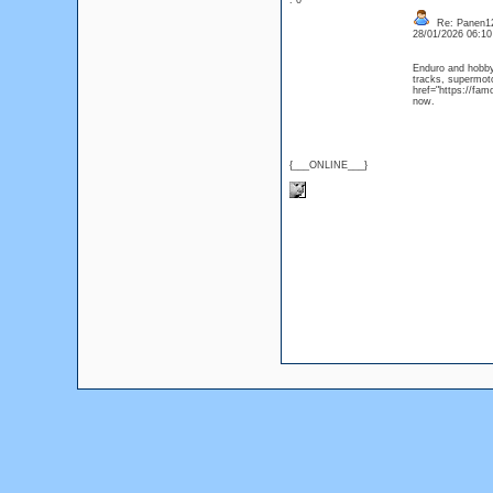
: 0
Re: Panen12
28/01/2026 06:1
Enduro and hobby
tracks, supermot
href="https://fam
now.
{___ONLINE___}