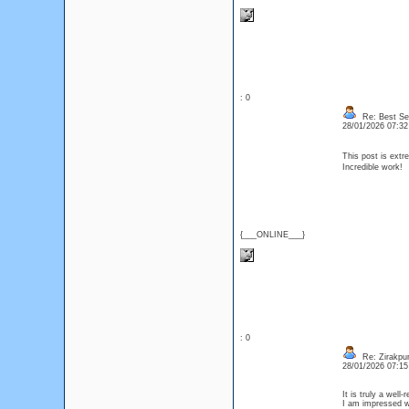
: 0
Re: Best Sec
28/01/2026 07:3
This post is ext
Incredible work!
{___ONLINE___}
: 0
Re: Zirakpur 
28/01/2026 07:1
It is truly a well
I am impressed w