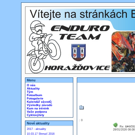
Menu
O nás
Aktuality
Tým
Fotoalbum
Fotogalerie
Kalendář závodů
Výsledky závodů
Kam na trénink
Vaše podpora
Cyklovýlety
: 0
Nové aktuality
Re: &#44592
2017 - aktuality
28/01/2026 08:0
10.03.17 Shrnutí 2016