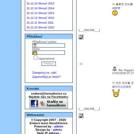
31.12.15 Shrnutí 2015
이 훌륭한 정보를 
세븐벳
31.12.14 Shrnutí 2014
31.12.13 Shrnutí 2013
31.12.12 Shrnutí 2012
31.12.11 Shrnutí 2011
31.12.10 Shrnutí 2010
{___ONLINE___}
Přihlášení
Přihlašovací jméno:
Heslo:
zapamatovat
: 0
Re: Paypal 
Zaregistruj se, zde!
27/01/2026 07:1
Zapomněl(a) jsi heslo?
이 멋진 정보를 
페가수스도메인
Kontakt
enduro@horazdovice.cz
Najdete nás na Facebooku:
{___ONLINE___}
Webmaster
© Copyright 2007 - 2026
Enduro team Horažďovice
Powered by :
admin
Design by :
admin
Vaše IP adresa :