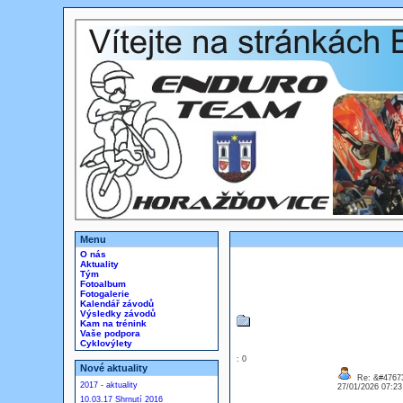
Menu
O nás
Aktuality
Tým
Fotoalbum
Fotogalerie
Kalendář závodů
Výsledky závodů
Kam na trénink
Vaše podpora
Cyklovýlety
: 0
Nové aktuality
Re: &#47673
2017 - aktuality
27/01/2026 07:2
10.03.17 Shrnutí 2016