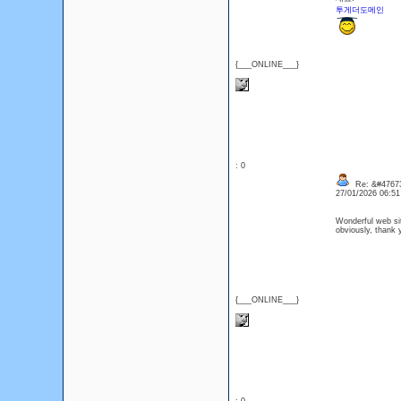
투게더도메인
{___ONLINE___}
: 0
Re: &#47673
27/01/2026 06:5
Wonderful web sit
obviously, thank y
{___ONLINE___}