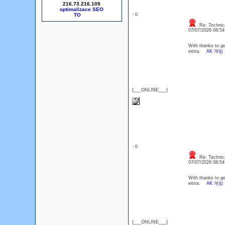
216.73.216.109
optimalizace SEO
: 0
Re: Technica
07/07/2026 08:5
With thanks to ge
extra.
AK 게임
{___ONLINE___}
: 0
Re: Technica
07/07/2026 08:5
With thanks to ge
extra.
AK 게임
{___ONLINE___}