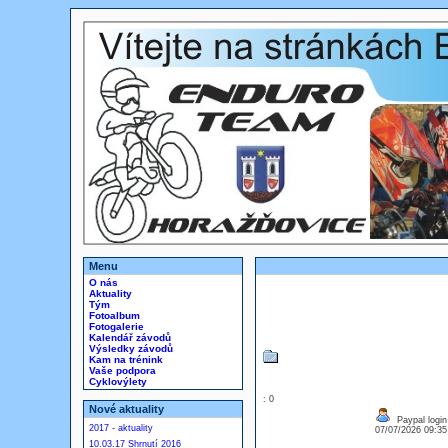
Menu
O nás
Aktuality
Tým
Fotoalbum
Fotogalerie
Kalendář závodů
Výsledky závodů
Kam na trénink
Vaše podpora
Cyklovýlety
: 0
Nové aktuality
Paypal login
2017 - aktuality
07/07/2026 09:3
10.03.17 Shrnutí 2016