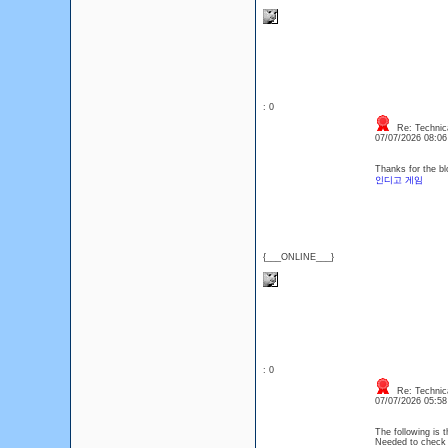
: 0
Re: Technica
07/07/2026 08:0
Thanks for the bl
인디고 게임
{___ONLINE___}
: 0
Re: Technica
07/07/2026 05:5
The following is 
Needed to check o