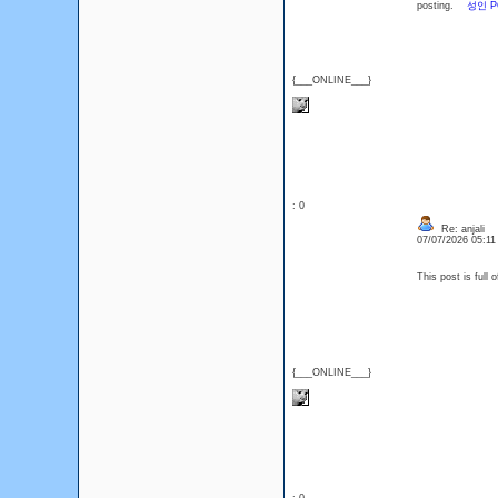
posting.
성인 
{___ONLINE___}
: 0
Re: anjali
07/07/2026 05:1
This post is full 
{___ONLINE___}