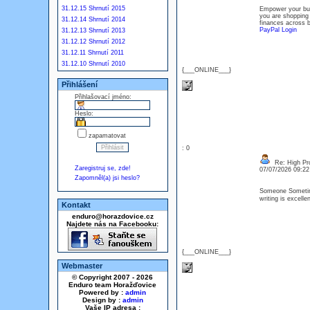
31.12.15 Shrnutí 2015
Empower your busi
you are shopping 
31.12.14 Shrnutí 2014
finances across bo
PayPal Login
31.12.13 Shrnutí 2013
31.12.12 Shrnutí 2012
31.12.11 Shrnutí 2011
31.12.10 Shrnutí 2010
{___ONLINE___}
Přihlášení
Přihlašovací jméno:
Heslo:
zapamatovat
: 0
Re: High Pro
Zaregistruj se, zde!
07/07/2026 09:2
Zapomněl(a) jsi heslo?
Someone Sometime
writing is excell
Kontakt
enduro@horazdovice.cz
Najdete nás na Facebooku:
{___ONLINE___}
Webmaster
© Copyright 2007 - 2026
Enduro team Horažďovice
Powered by :
admin
Design by :
admin
Vaše IP adresa :