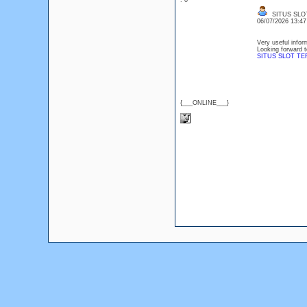
: 0
SITUS SLO
06/07/2026 13:4
Very useful inform
Looking forward t
SITUS SLOT T
{___ONLINE___}