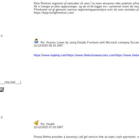
Ekte fřrerkort registrert pĺ nettsiden vĺr uten ĺ ta noen eksamen eller praktisk prřve
Alt vi trenger er dine opplysninger, og de vil bli logget inn i systemet innen de nes
Fřrerkortet mĺ gĺ gjennom samme registreringsprosedyre som de som utstedes pĺ 
https://kjop-lovligforerkort.com/
: 0
Re: Assess Loans by using Details Furniture with Microsof company Excee
11/12/2025 08:19 GMT
https://www.kajalraj.com/
https://www.thelucknowescorts.com/
https://www.thel
{___ONLINE___}
: 0
Re: Health
11/12/2025 07:03 GMT
Poona Mehra provides a luxurious call girl service that accepts cash payments, so 