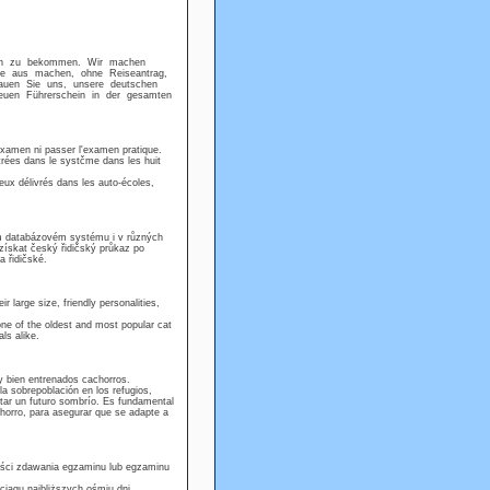
hein zu bekommen. Wir machen
se aus machen, ohne Reiseantrag,
rauen Sie uns, unsere deutschen
neuen Führerschein in der gesamten
 examen ni passer l'examen pratique.
trées dans le systčme dans les huit
ux délivrés dans les auto-écoles,
ím databázovém systému i v různých
získat český řidičský průkaz po
 řidičské.
 large size, friendly personalities,
one of the oldest and most popular cat
ls alike.
y bien entrenados cachorros.
la sobrepoblación en los refugios,
tar un futuro sombrío. Es fundamental
horro, para asegurar que se adapte a
ności zdawania egzaminu lub egzaminu
iągu najbliższych ośmiu dni.