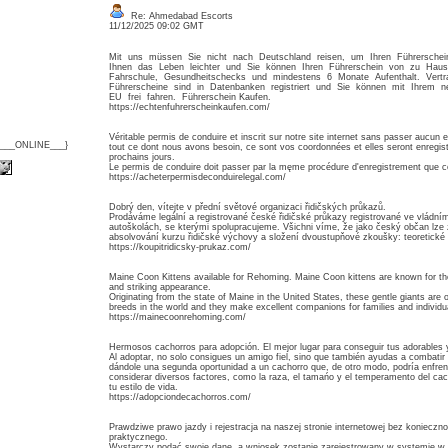
Re: Ahmedabad Escorts
11/12/2025 09:02 GMT
Mit uns müssen Sie nicht nach Deutschland reisen, um Ihren Führersc
Ihnen das Leben leichter und Sie können Ihren Führerschein von zu Hau
Fahrschule, Gesundheitschecks und mindestens 6 Monate Aufenthalt. Vert
Führerscheine sind in Datenbanken registriert und Sie können mit Ihrem 
EU frei fahren. Führerschein Kaufen.
https://echtenfuhrerscheinkaufen.com/
Véritable permis de conduire et inscrit sur notre site internet sans passer aucun
{___ONLINE___}
tout ce dont nous avons besoin, ce sont vos coordonnées et elles seront enregis
prochains jours.
Le permis de conduire doit passer par la męme procédure d'enregistrement que ce
https://acheterpermisdeconduirelegal.com/
Dobrý den, vítejte v přední světové organizaci řidičských průkazů.
Prodáváme legální a registrované české řidičské průkazy registrované ve vládn
autoškolách, se kterými spolupracujeme. Všichni víme, že jako český občan lze 
absolvování kurzu řidičské výchovy a složení dvoustupňové zkoušky: teoretické a
https://koupitridicsky-prukaz.com/
Maine Coon Kittens available for Rehoming. Maine Coon kittens are known for their
and striking appearance.
Originating from the state of Maine in the United States, these gentle giants are 
breeds in the world and they make excellent companions for families and individua
https://mainecoonrehoming.com/
Hermosos cachorros para adopción. El mejor lugar para conseguir tus adorables 
Al adoptar, no solo consigues un amigo fiel, sino que también ayudas a combatir 
dándole una segunda oportunidad a un cachorro que, de otro modo, podría enfren
considerar diversos factores, como la raza, el tamańo y el temperamento del cac
tu estilo de vida.
https://adopciondecachorros.com/
Prawdziwe prawo jazdy i rejestracja na naszej stronie internetowej bez koniecz
praktycznego.
Wystarczy podać swoje dane, a wniosek zostanie zarejestrowany w systemie w c