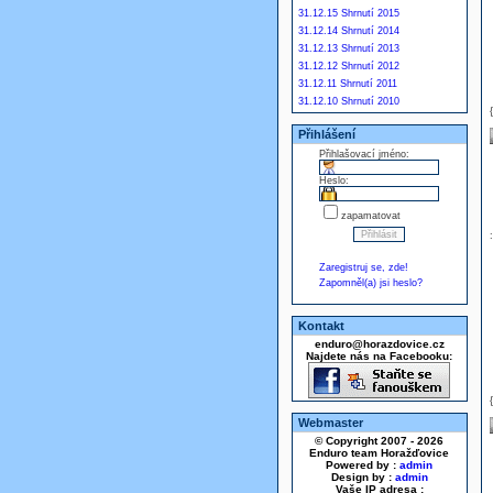
31.12.15 Shrnutí 2015
31.12.14 Shrnutí 2014
31.12.13 Shrnutí 2013
31.12.12 Shrnutí 2012
31.12.11 Shrnutí 2011
31.12.10 Shrnutí 2010
Přihlášení
Přihlašovací jméno:
Heslo:
zapamatovat
Zaregistruj se, zde!
Zapomněl(a) jsi heslo?
Kontakt
enduro@horazdovice.cz
Najdete nás na Facebooku:
Webmaster
© Copyright 2007 - 2026
Enduro team Horažďovice
Powered by :
admin
Design by :
admin
Vaše IP adresa :