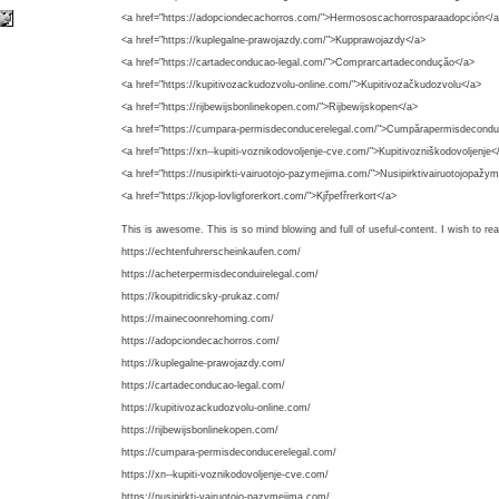
<a href="https://adopciondecachorros.com/">Hermososcachorrosparaadopción</a
<a href="https://kuplegalne-prawojazdy.com/">Kupprawojazdy</a>
<a href="https://cartadeconducao-legal.com/">Comprarcartadeconduçăo</a>
<a href="https://kupitivozackudozvolu-online.com/">Kupitivozačkudozvolu</a>
<a href="https://rijbewijsbonlinekopen.com/">Rijbewijskopen</a>
<a href="https://cumpara-permisdeconducerelegal.com/">Cumpărapermisdecondu
<a href="https://xn--kupiti-voznikodovoljenje-cve.com/">Kupitivozniškodovoljenje<
<a href="https://nusipirkti-vairuotojo-pazymejima.com/">Nusipirktivairuotojopažy
<a href="https://kjop-lovligforerkort.com/">Kjřpefřrerkort</a>
This is awesome. This is so mind blowing and full of useful-content. I wish to re
https://echtenfuhrerscheinkaufen.com/
https://acheterpermisdeconduirelegal.com/
https://koupitridicsky-prukaz.com/
https://mainecoonrehoming.com/
https://adopciondecachorros.com/
https://kuplegalne-prawojazdy.com/
https://cartadeconducao-legal.com/
https://kupitivozackudozvolu-online.com/
https://rijbewijsbonlinekopen.com/
https://cumpara-permisdeconducerelegal.com/
https://xn--kupiti-voznikodovoljenje-cve.com/
https://nusipirkti-vairuotojo-pazymejima.com/