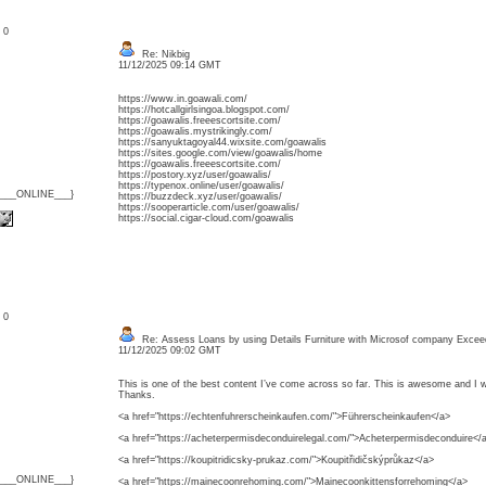
: 0
Re: Nikbig
11/12/2025 09:14 GMT
https://www.in.goawali.com/
https://hotcallgirlsingoa.blogspot.com/
https://goawalis.freeescortsite.com/
https://goawalis.mystrikingly.com/
https://sanyuktagoyal44.wixsite.com/goawalis
https://sites.google.com/view/goawalis/home
https://goawalis.freeescortsite.com/
https://postory.xyz/user/goawalis/
https://typenox.online/user/goawalis/
{___ONLINE___}
https://buzzdeck.xyz/user/goawalis/
https://sooperarticle.com/user/goawalis/
https://social.cigar-cloud.com/goawalis
: 0
Re: Assess Loans by using Details Furniture with Microsof company Excee
11/12/2025 09:02 GMT
This is one of the best content I’ve come across so far. This is awesome and I wi
Thanks.
<a href="https://echtenfuhrerscheinkaufen.com/">Führerscheinkaufen</a>
<a href="https://acheterpermisdeconduirelegal.com/">Acheterpermisdeconduire</
<a href="https://koupitridicsky-prukaz.com/">Koupitřidičskýprůkaz</a>
{___ONLINE___}
<a href="https://mainecoonrehoming.com/">Mainecoonkittensforrehoming</a>