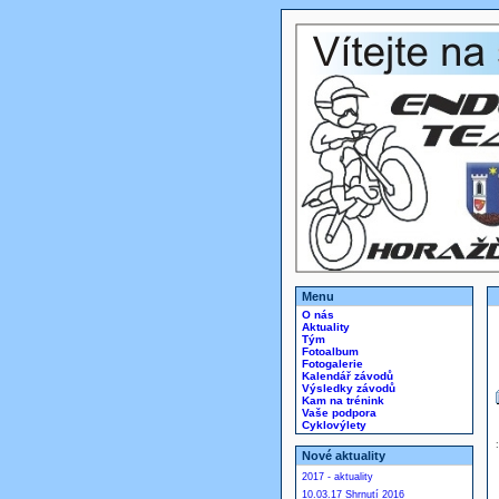
Menu
O nás
Aktuality
Tým
Fotoalbum
Fotogalerie
Kalendář závodů
Výsledky závodů
Kam na trénink
Vaše podpora
Cyklovýlety
Nové aktuality
2017 - aktuality
10.03.17 Shrnutí 2016