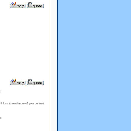
d
ll love to read more of your content.
a>