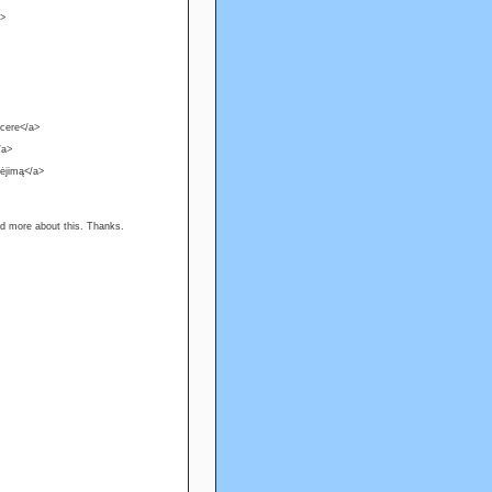
>
cere</a>
/a>
mėjimą</a>
ad more about this. Thanks.