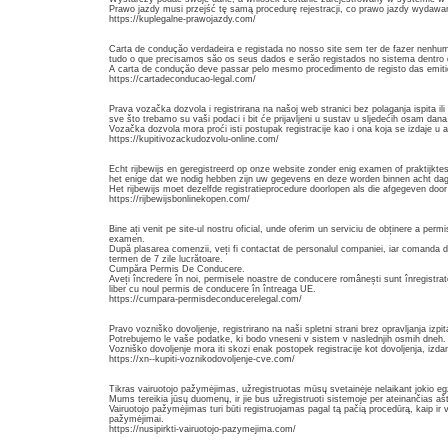
Prawo jazdy musi przejść tę samą procedurę rejestracji, co prawo jazdy wydawa
https://kuplegalne-prawojazdy.com/
Carta de conduçăo verdadeira e registada no nosso site sem ter de fazer nenhum
tudo o que precisamos săo os seus dados e serăo registados no sistema dentro d
A carta de conduçăo deve passar pelo mesmo procedimento de registo das emit
https://cartadeconducao-legal.com/
Prava vozačka dozvola i registrirana na našoj web stranici bez polaganja ispita ili 
sve što trebamo su vaši podaci i bit će prijavljeni u sustav u sljedećih osam dana
Vozačka dozvola mora proći isti postupak registracije kao i ona koja se izdaje u
https://kupitivozackudozvolu-online.com/
Echt rijbewijs en geregistreerd op onze website zonder enig examen of praktijktes
het enige dat we nodig hebben zijn uw gegevens en deze worden binnen acht dag
Het rijbewijs moet dezelfde registratieprocedure doorlopen als die afgegeven door 
https://rijbewijsbonlinekopen.com/
Bine ați venit pe site-ul nostru oficial, unde oferim un serviciu de obținere a per
examen.
După plasarea comenzii, veți fi contactat de personalul companiei, iar comanda 
termen de 7 zile lucrătoare.
Cumpăra Permis De Conducere.
Aveți încredere în noi, permisele noastre de conducere românești sunt înregistrat
liber cu noul permis de conducere în întreaga UE.
https://cumpara-permisdeconducerelegal.com/
Pravo vozniško dovoljenje, registrirano na naši spletni strani brez opravljanja izpit
Potrebujemo le vaše podatke, ki bodo vneseni v sistem v naslednjih osmih dneh.
Vozniško dovoljenje mora iti skozi enak postopek registracije kot dovoljenja, izda
https://xn--kupiti-voznikodovoljenje-cve.com/
Tikras vairuotojo pažymėjimas, užregistruotas mūsų svetainėje nelaikant jokio egz
Mums tereikia jūsų duomenų, ir jie bus užregistruoti sistemoje per ateinančias aš
Vairuotojo pažymėjimas turi būti registruojamas pagal tą pačią procedūrą, kaip i
pažymėjimai.
https://nusipirkti-vairuotojo-pazymejima.com/