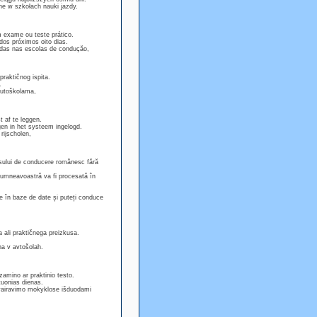
ne w szkołach nauki jazdy.
 exame ou teste prático.
os próximos oito dias.
idas nas escolas de conduçăo,
praktičnog ispita.
.
 autoškolama,
t af te leggen.
en in het systeem ingelogd.
rijscholen,
misului de conducere românesc fără
dumneavoastră va fi procesată în
e în baze de date și puteți conduce
a ali praktičnega preizkusa.
na v avtošolah.
amino ar praktinio testo.
tuonias dienas.
r vairavimo mokyklose išduodami