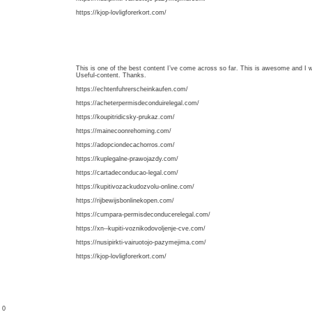
https://kjop-lovligforerkort.com/
This is one of the best content I’ve come across so far. This is awesome and I wi
Useful-content. Thanks.
https://echtenfuhrerscheinkaufen.com/
https://acheterpermisdeconduirelegal.com/
https://koupitridicsky-prukaz.com/
https://mainecoonrehoming.com/
https://adopciondecachorros.com/
https://kuplegalne-prawojazdy.com/
https://cartadeconducao-legal.com/
https://kupitivozackudozvolu-online.com/
https://rijbewijsbonlinekopen.com/
https://cumpara-permisdeconducerelegal.com/
https://xn--kupiti-voznikodovoljenje-cve.com/
https://nusipirkti-vairuotojo-pazymejima.com/
https://kjop-lovligforerkort.com/
: 0