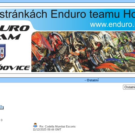
- Ostatní
: 0
Re: Codella Mumbai Escorts
11/12/2025 09:44 GMT