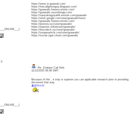
https://www.in.goawali.com/
https://hotcallgirlsingoa.blogspot.com/
https://goawalis.freeescortsite.com/
https://goawalis.mystrikingly.com/
https://sanyuktagoyal44.wixsite.com/goawalis
https://sites.google.com/view/goawalis/home
https://goawalis.freeescortsite.com/
https://postory.xyz/user/goawalis/
https://typenox.online/user/goawalis/
{___ONLINE___}
https://buzzdeck.xyz/user/goawalis/
https://sooperarticle.com/user/goawalis/
https://social.cigar-cloud.com/goawalis
: 0
Re: Zirakpur Call Girls
11/12/2025 09:38 GMT
Because of this , it truly is superior you can applicable research prior to providing.
document that way.
출장마사지
{___ONLINE___}