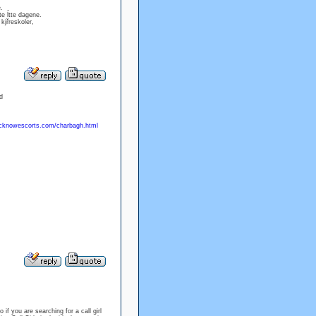
.
te ĺtte dagene.
kjřreskoler,
d
ucknowescorts.com/charbagh.html
if you are searching for a call girl