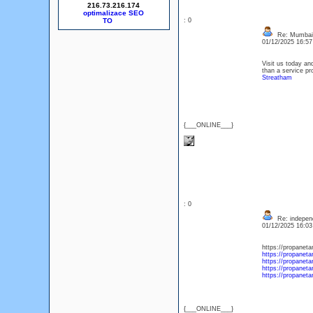
216.73.216.174
optimalizace SEO
: 0
Re: Mumbai 
01/12/2025 16:5
Visit us today an
than a service p
Streatham
{___ONLINE___}
: 0
Re: independe
01/12/2025 16:0
https://propaneta
https://propanet
https://propanet
https://propanet
https://propanet
{___ONLINE___}