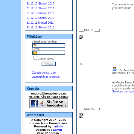
31.12.15 Shrnutí 2015
Your article is ve
your new posts.
31.12.14 Shrnutí 2014
31.12.13 Shrnutí 2013
31.12.12 Shrnutí 2012
31.12.11 Shrnutí 2011
31.12.10 Shrnutí 2010
{___ONLINE___}
Přihlášení
Přihlašovací jméno:
Heslo:
zapamatovat
: 0
Re: Mumbai 
Zaregistruj se, zde!
01/12/2025 17:0
Zapomněl(a) jsi heslo?
At Mobile Tyres S
specialise in mob
Kontakt
stuck roadside, o
Services car batt
enduro@horazdovice.cz
Najdete nás na Facebooku:
{___ONLINE___}
Webmaster
© Copyright 2007 - 2026
Enduro team Horažďovice
Powered by :
admin
Design by :
admin
Vaše IP adresa :