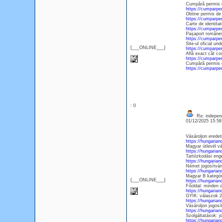
Cumpără permis de
https://cumparpe
Obtine permis de s
https://cumparpe
Carte de identitat
https://cumparpe
Pașaport românesc 
https://cumparp
Site-ul oficial un
{___ONLINE___}
https://cumparp
Află exact cât co
https://cumparpe
Cumpără permis de
https://cumparp
: 0
Re: independe
01/12/2025 15:5
Vásároljon eredet
https://hungarian
Magyar útlevél vá
https://hungarian
Tartózkodási enge
https://hungarian
Német jogosítván
https://hungarian
Magyar B kategóri
{___ONLINE___}
https://hungarian
Főoldal: minden 
https://hungarian
GYIK: válaszok 2 
https://hungarian
Vásároljon jogosí
https://hungarian
Szolgáltatások: j
https://hungarian