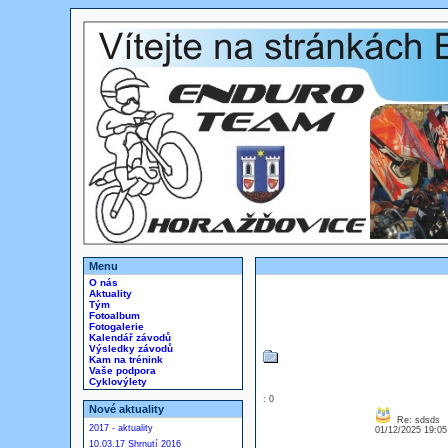
Menu
O nás
Aktuality
Tým
Fotoalbum
Fotogalerie
Kalendář závodů
Výsledky závodů
Kam na trénink
Vaše podpora
Cyklovýlety
: 0
Nové aktuality
Re: sdsds
2017 - aktuality
01/12/2025 19:0
10.03.17 Shrnutí 2016