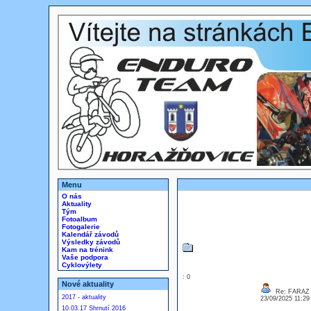
Menu
O nás
Aktuality
Tým
Fotoalbum
Fotogalerie
Kalendář závodů
Výsledky závodů
Kam na trénink
Vaše podpora
Cyklovýlety
: 0
Nové aktuality
Re: FARAZ
2017 - aktuality
23/09/2025 11:2
10.03.17 Shrnutí 2016