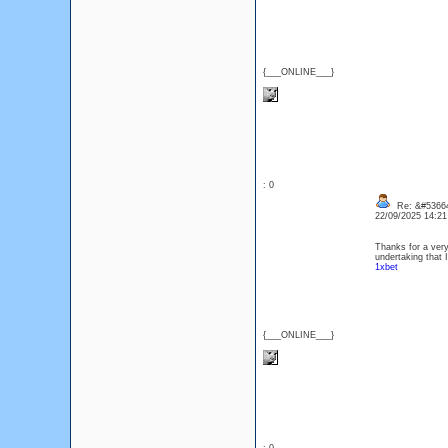
{___ONLINE___}
: 0
Re: &#53664
22/09/2025 14:2
Thanks for a very
undertaking that 
1xbet
{___ONLINE___}