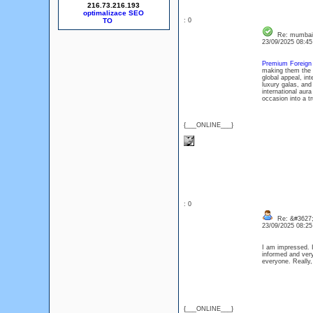
216.73.216.193
optimalizace SEO
: 0
Re: mumbai c
23/09/2025 08:4
Premium Foreign
making them the u
global appeal, in
luxury galas, and
international aur
occasion into a tr
{___ONLINE___}
: 0
Re: &#3627;
23/09/2025 08:2
I am impressed. I
informed and very
everyone. Really
{___ONLINE___}