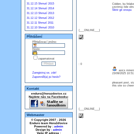
31.12.15 Shrnutí 2015
Cidden, bu felake
çevrimiçi bile ol
31.12.14 Shrnutí 2014
Siktir git orospu
31.12.13 Shrnutí 2013
31.12.12 Shrnutí 2012
31.12.11 Shrnutí 2011
31.12.10 Shrnutí 2010
{___ONLINE___}
Přihlášení
Přihlašovací jméno:
Heslo:
zapamatovat
: 0
asics miner
Zaregistruj se, zde!
23/09/2025 10:5
Zapomněl(a) jsi heslo?
pleasant post, sta
this site so cheer
Kontakt
enduro@horazdovice.cz
Najdete nás na Facebooku:
{___ONLINE___}
Webmaster
© Copyright 2007 - 2026
Enduro team Horažďovice
Powered by :
admin
Design by :
admin
Vaše IP adresa :