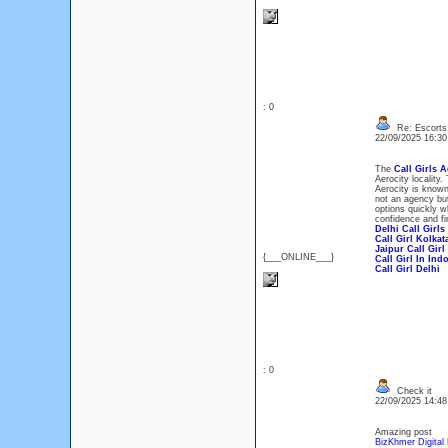
: 0
Re: Escorts 
22/09/2025 16:3
The
Call Girls A
Aerocity locality
Aerocity is known
not an agency but
options quickly w
confidence and fin
Delhi Call Girls
Call Girl Kolkat
Jaipur Call Girl
{___ONLINE___}
Call Girl In Ind
Call Girl Delhi
: 0
Check it
22/09/2025 14:4
Amazing post
BizKhmer Digital