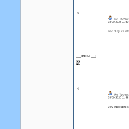
: 0
Re: Technica
03/09/2025 11:5
nice bLog! its in
{___ONLINE___}
: 0
Re: Technica
03/09/2025 11:4
very interesting