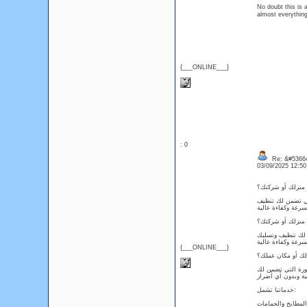
No doubt this is a
almost everything
{___ONLINE___}
: 0
Re: &#53664
03/09/2025 12:5
 منزلك أو شركتك؟
تي تضمن لك تنظيف
 منزلك أو شركتك؟
 لك تنظيف وتسليك
{___ONLINE___}
لك أو مكان عملك؟
ورة التي تضمن لك
خدماتنا تشمل: