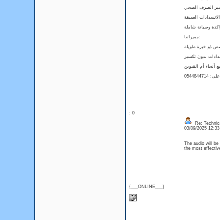
مميزاتنا:
05448447
: 0
Re: Technica
03/09/2025 12:3
The audio will be
the most effect
{___ONLINE___}