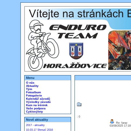
Menu
O nás
Aktuality
Tým
Fotoalbum
Fotogalerie
Kalendář závodů
Výsledky závodů
Kam na trénink
Vaše podpora
Cyklovýlety
: 0
Nové aktuality
Re: faraz
2017 - aktuality
03/09/2025 17:1
10.03.17 Shrnutí 2016