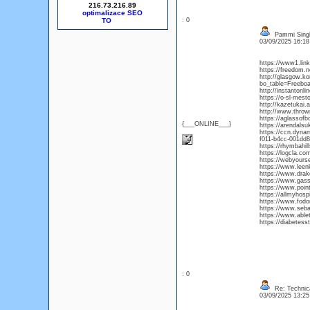
216.73.216.89
optimalizace SEO
: 0
Pammi Sing
03/09/2025 16:1
https://www1.lin
https://freedom.
http://glasgow.k
bo_table=Freebo
http://instantonl
https://o-sl-mest
http://kazetukai
http://www.throwm
https://aglassofb
{___ONLINE___}
https://arendals
https://ccn.dyna
f011-b4cc-001dd
https://rhymbahi
https://logcla.co
https://webyours
https://www.leen
https://www.drakei
https://www.gassta
https://www.poin
https://allmyhospi
https://www.fodo
https://www.sebas
https://www.abletk
https://diabetes
: 0
Re: Technica
03/09/2025 13:2