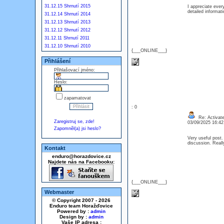
31.12.15 Shrnutí 2015
I appreciate ever
detailed informa
31.12.14 Shrnutí 2014
31.12.13 Shrnutí 2013
31.12.12 Shrnutí 2012
31.12.11 Shrnutí 2011
31.12.10 Shrnutí 2010
{___ONLINE___}
Přihlášení
Přihlašovací jméno:
Heslo:
zapamatovat
: 0
Re: Activat
Zaregistruj se, zde!
03/09/2025 16:4
Zapomněl(a) jsi heslo?
Very useful post. 
discussion. Reall
Kontakt
enduro@horazdovice.cz
Najdete nás na Facebooku:
{___ONLINE___}
Webmaster
© Copyright 2007 - 2026
Enduro team Horažďovice
Powered by :
admin
Design by :
admin
Vaše IP adresa :