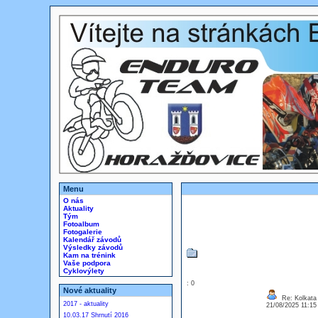
Menu
O nás
Aktuality
Tým
Fotoalbum
Fotogalerie
Kalendář závodů
Výsledky závodů
Kam na trénink
Vaše podpora
Cyklovýlety
: 0
Nové aktuality
Re: Kolkata
2017 - aktuality
21/08/2025 11:1
10.03.17 Shrnutí 2016