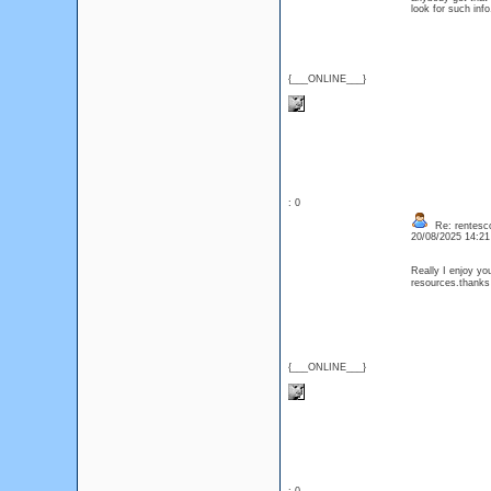
look for such info
{___ONLINE___}
: 0
Re: rentesco
20/08/2025 14:2
Really I enjoy you
resources.thanks
{___ONLINE___}