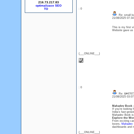
216.73.217.83
optimalizace SEO
: 0
Re: small lo
21/08/2025 07:3
This is my first v
Website gave us
{___ONLINE___}
: 0
Re: &#47673
21/08/2025 03:0
Mahadev Book – 
If you're looking
India’s fast-grow
Mahadev Book is t
Explore the Wo
From exciting cas
lovers,
Mahadev 
dashboards and re
{___ONLINE___}