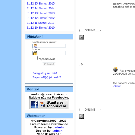
31.12.15 Shrnutí 2015
Really! Everythin
ahead to alot m
31.12.14 Shrnutí 2014
31.12.13 Shrnutí 2013
31.12.12 Shrnutí 2012
31.12.11 Shrnutí 2011
31.12.10 Shrnutí 2010
{___ONLINE___}
Přihlášení
Přihlašovací jméno:
Heslo:
zapamatovat
: 0
Re: stveevm
Zaregistruj se, zde!
21/08/2025 09:4
Zapomněl(a) jsi heslo?
the nation's certa
79club
Kontakt
enduro@horazdovice.cz
Najdete nás na Facebooku:
{___ONLINE___}
Webmaster
© Copyright 2007 - 2026
Enduro team Horažďovice
Powered by :
admin
Design by :
admin
Vaše IP adresa :