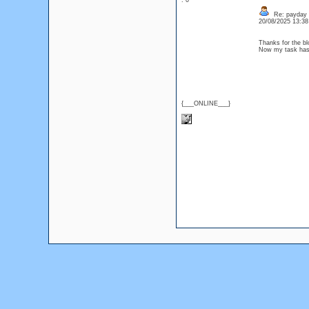
: 0
Re: payday l
20/08/2025 13:3
Thanks for the bl
Now my task ha
{___ONLINE___}