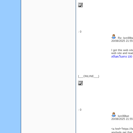
: 0
Re: lsm99be
20/08/2025 21:5
I got this web si
web site and read
สล็อตเว็บตรง 100
{___ONLINE___}
: 0
lsm99bet
20/08/2025 21:5
<a href="https://
anybody get that 