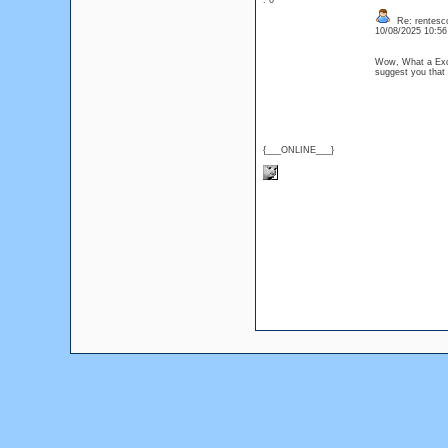
: 0
Re: rentesco
10/08/2025 10:5
Wow, What a Excel
suggest you that
{___ONLINE___}