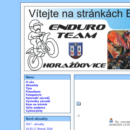
Menu
O nás
Aktuality
Tým
Fotoalbum
Fotogalerie
Kalendář závodů
Výsledky závodů
Kam na trénink
Vaše podpora
Cyklovýlety
: 0
Nové aktuality
Re: concept
2017 - aktuality
10/08/2025 13:0
10.03.17 Shrnutí 2016