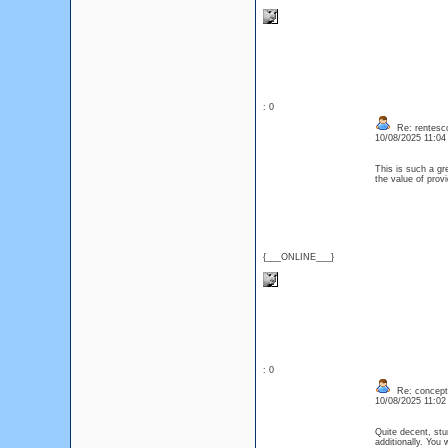
: 0
Re: rentesco
10/08/2025 11:0
This is such a gr
the value of prov
{___ONLINE___}
: 0
Re: concept
10/08/2025 11:0
Quite decent, stu
additionally. You 