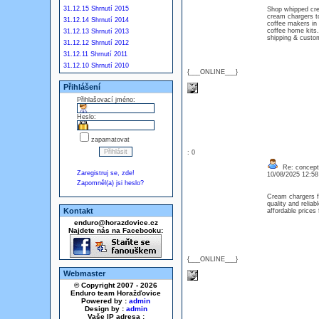
31.12.15 Shrnutí 2015
Shop whipped cre
cream chargers to
31.12.14 Shrnutí 2014
coffee makers in 
coffee home kits.
31.12.13 Shrnutí 2013
shipping & custo
31.12.12 Shrnutí 2012
31.12.11 Shrnutí 2011
31.12.10 Shrnutí 2010
{___ONLINE___}
Přihlášení
Přihlašovací jméno:
Heslo:
zapamatovat
: 0
Re: concept
Zaregistruj se, zde!
10/08/2025 12:5
Zapomněl(a) jsi heslo?
Cream chargers f
quality and relia
Kontakt
affordable price
enduro@horazdovice.cz
Najdete nás na Facebooku:
{___ONLINE___}
Webmaster
© Copyright 2007 - 2026
Enduro team Horažďovice
Powered by :
admin
Design by :
admin
Vaše IP adresa :