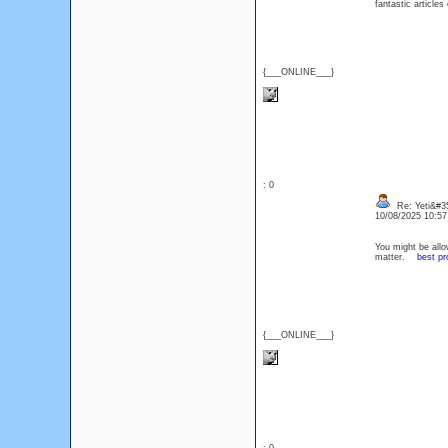
fantastic articl
{___ONLINE___}
: 0
Re: Yeti&#35
10/08/2025 10:5
You might be allo
matter.
best p
{___ONLINE___}