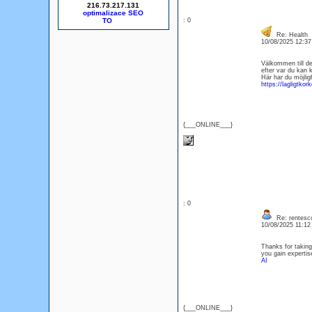
216.73.217.131
optimalizace SEO
: 0
Re: Health
10/08/2025 12:3
Välkommen till de
efter var du kan k
Här har du möjligh
https://lagligtkor
{___ONLINE___}
: 0
Re: rentesco
10/08/2025 11:1
Thanks for taking 
you gain expertis
AI
{___ONLINE___}