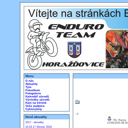
Menu
O nás
Aktuality
Tým
Fotoalbum
Fotogalerie
Kalendář závodů
Výsledky závodů
Kam na trénink
Vaše podpora
Cyklovýlety
: 0
Nové aktuality
Re: Kavya
2017 - aktuality
27/05/2025 06:3
10.03.17 Shrnutí 2016