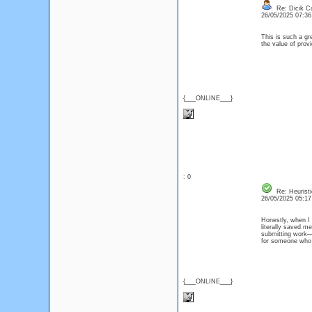
Re: Dicik Cal
26/05/2025 07:3
This is such a gr
the value of prov
{___ONLINE___}
: 0
Re: Heuristi
26/05/2025 05:1
Honestly, when I
literally saved m
submitting work—
for someone who a
{___ONLINE___}