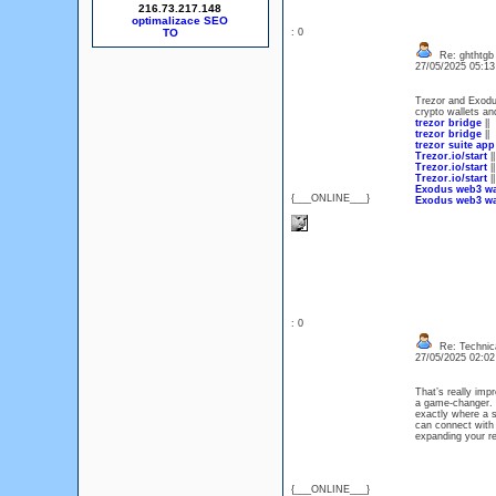
216.73.217.148
optimalizace SEO
: 0
Re: ghthtgb
27/05/2025 05:1
Trezor and Exodu
crypto wallets an
trezor bridge
||
trezor bridge
||
trezor suite app
Trezor.io/start
||
Trezor.io/start
||
Trezor.io/start
||
Exodus web3 wa
{___ONLINE___}
Exodus web3 wa
: 0
Re: Technica
27/05/2025 02:0
That’s really imp
a game-changer. I
exactly where a s
can connect with 
expanding your r
{___ONLINE___}