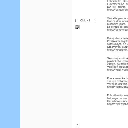
Fahrschule, Ges
Führerscheine s
EU frei fahren. 
https://echtenfu
Véritable permis 
{___ONLINE___}
tout ce dont nous
prochains jours.
Le permis de cond
https://acheterpe
Dobrý den, vítejt
Prodáváme legáln
autoškolách, se k
absolvování kurzu
https://koupitrid
Skutočný vodičsk
praktického testu
všetko, čo potre
Vodičský preukaz
https://kupit-vod
Prava vozačka dozv
sve što trebamo s
Vozačka dozvola m
https://kupitivoz
Echt rijbewijs en
het enige dat we
Het rijbewijs moe
https://rijbewijs
: 0