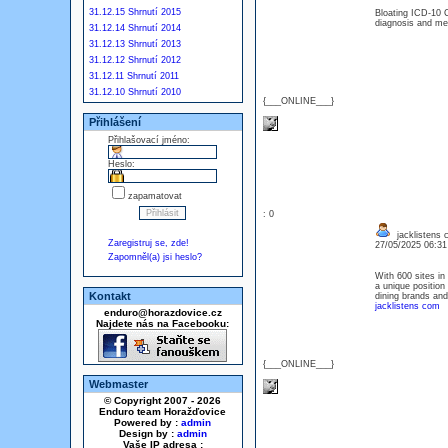
31.12.15 Shrnutí 2015
Bloating ICD-10 C
diagnosis and me
31.12.14 Shrnutí 2014
31.12.13 Shrnutí 2013
31.12.12 Shrnutí 2012
31.12.11 Shrnutí 2011
31.12.10 Shrnutí 2010
{___ONLINE___}
Přihlášení
Přihlašovací jméno:
Heslo:
zapamatovat
: 0
jacklistens 
Zaregistruj se, zde!
27/05/2025 06:3
Zapomněl(a) jsi heslo?
With 600 sites in
a unique position
Kontakt
dining brands and
jacklistens com
enduro@horazdovice.cz
Najdete nás na Facebooku:
{___ONLINE___}
Webmaster
© Copyright 2007 - 2026
Enduro team Horažďovice
Powered by :
admin
Design by :
admin
Vaše IP adresa :