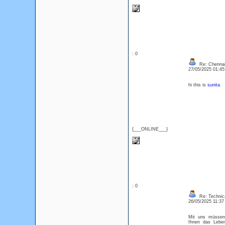
: 0
Re: Chennai
27/05/2025 01:4
hi this is
sunita
{___ONLINE___}
: 0
Re: Technica
26/05/2025 11:3
Mit uns müssen
Ihnen das Lebe