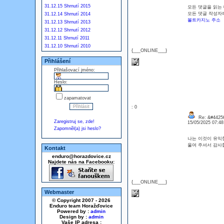
31.12.15 Shrnutí 2015
모든 댓글을 읽는
모든 댓글 작성자
31.12.14 Shrnutí 2014
볼트카지노 주소
31.12.13 Shrnutí 2013
31.12.12 Shrnutí 2012
31.12.11 Shrnutí 2011
31.12.10 Shrnutí 2010
{___ONLINE___}
Přihlášení
Přihlašovací jméno:
Heslo:
zapamatovat
: 0
Re: &#44256
Zaregistruj se, zde!
15/05/2025 07:4
Zapomněl(a) jsi heslo?
나는 이것이 유익
울여 주셔서 
Kontakt
enduro@horazdovice.cz
Najdete nás na Facebooku:
{___ONLINE___}
Webmaster
© Copyright 2007 - 2026
Enduro team Horažďovice
Powered by :
admin
Design by :
admin
Vaše IP adresa :