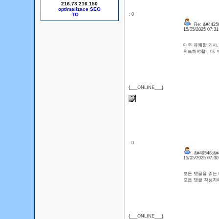
216.73.216.150
optimalizace SEO
: 0
Re: &#44256
15/05/2025 07:3
매우 유쾌한 기사,
위트해야합니다. 매우 
{___ONLINE___}
: 0
&#49548;&#4
15/05/2025 07:3
모든 댓글을 읽는
모든 댓글 작성자
{___ONLINE___}