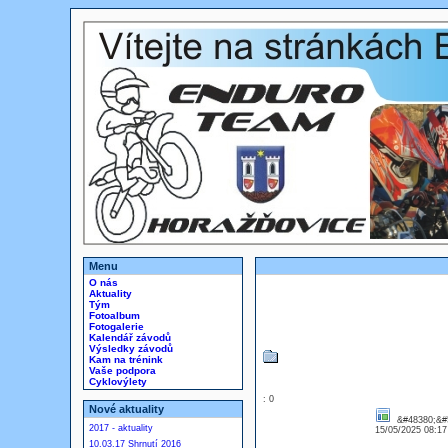
Menu
O nás
Aktuality
Tým
Fotoalbum
Fotogalerie
Kalendář závodů
Výsledky závodů
Kam na trénink
Vaše podpora
Cyklovýlety
: 0
Nové aktuality
&#48380;&#5
2017 - aktuality
15/05/2025 08:1
10.03.17 Shrnutí 2016