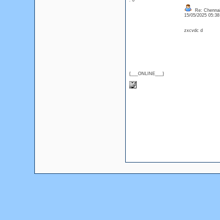
: 0
Re: Chennai 
15/05/2025 05:3
zxcvdc d
{___ONLINE___}