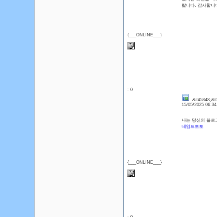
랍니다. 감사합니다 <a
{___ONLINE___}
: 0
&#45348;&#5
15/05/2025 06:3
나는 당신의 블로그
네임드토토
{___ONLINE___}