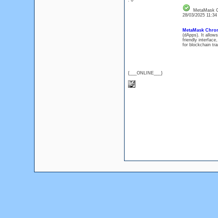
: 0
MetaMask C
28/03/2025 11:3
MetaMask Chrom
(dApps). It allows
friendly interfac
for blockchain tr
{___ONLINE___}