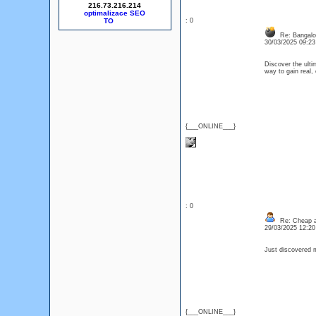
216.73.216.214
optimalizace SEO
: 0
Re: Bangalor
30/03/2025 09:2
Discover the ulti
way to gain real,
{___ONLINE___}
: 0
Re: Cheap an
29/03/2025 12:2
Just discovered
{___ONLINE___}