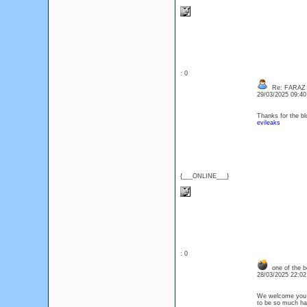
: 0
Re: FARAZ
29/03/2025 09:4
Thanks for the bl
evileaks
{___ONLINE___}
: 0
one of the b
28/03/2025 22:0
We welcome you a
to be so much hap