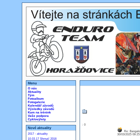
Menu
O nás
Aktuality
Tým
Fotoalbum
Fotogalerie
Kalendář závodů
Výsledky závodů
Kam na trénink
Vaše podpora
Cyklovýlety
: 0
Nové aktuality
Re: Bangalor
2017 - aktuality
30/03/2025 09:2
10.03.17 Shrnutí 2016