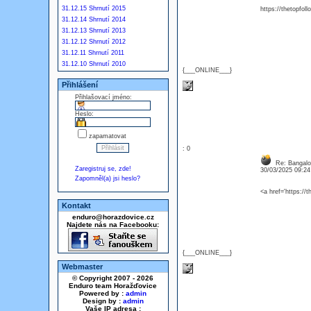
31.12.15 Shrnutí 2015
https://thetopfol
31.12.14 Shrnutí 2014
31.12.13 Shrnutí 2013
31.12.12 Shrnutí 2012
31.12.11 Shrnutí 2011
31.12.10 Shrnutí 2010
{___ONLINE___}
Přihlášení
Přihlašovací jméno:
Heslo:
zapamatovat
: 0
Re: Bangalor
Zaregistruj se, zde!
30/03/2025 09:2
Zapomněl(a) jsi heslo?
<a href='https://
Kontakt
enduro@horazdovice.cz
Najdete nás na Facebooku:
{___ONLINE___}
Webmaster
© Copyright 2007 - 2026
Enduro team Horažďovice
Powered by :
admin
Design by :
admin
Vaše IP adresa :