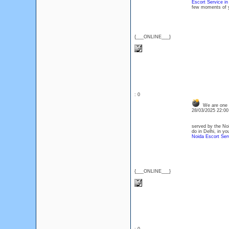
Escort Service in
few moments of y
{___ONLINE___}
: 0
We are one o
28/03/2025 22:0
served by the Noi
do in Delhi, in yo
Noida Escort Ser
{___ONLINE___}