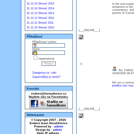
31.12.15 Shrnutí 2015
In the ever-expan
testament to the 
31.12.14 Shrnutí 2014
convenience, and
journey of Cuevan
31.12.13 Shrnutí 2013
31.12.12 Shrnutí 2012
31.12.11 Shrnutí 2011
31.12.10 Shrnutí 2010
{___ONLINE___}
Přihlášení
Přihlašovací jméno:
Heslo:
zapamatovat
: 0
Re: FARAZ
Zaregistruj se, zde!
14/03/2025 09:4
Zapomněl(a) jsi heslo?
We run a communi
prediksi toto mac
Kontakt
enduro@horazdovice.cz
Najdete nás na Facebooku:
{___ONLINE___}
Webmaster
© Copyright 2007 - 2026
Enduro team Horažďovice
Powered by :
admin
Design by :
admin
Vaše IP adresa :