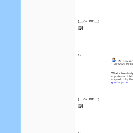
{___ONLINE___}
: 0
Re: seo serv
13/03/2025 19:4
What a beautifully
importance of tak
inspired to try th
gramhir.pro ai
{___ONLINE___}