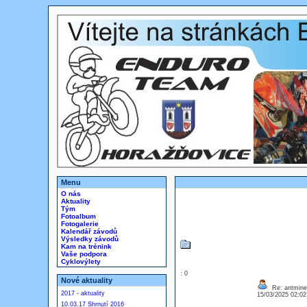
Menu
O nás
Aktuality
Tým
Fotoalbum
Fotogalerie
Kalendář závodů
Výsledky závodů
Kam na trénink
Vaše podpora
Cyklovýlety
: 0
Nové aktuality
Re: antmine
2017 - aktuality
15/03/2025 02:0
10.03.17 Shrnutí 2016