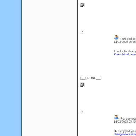
: 0
Pure cbd oil
14/03/2025 06:4
Thanks for this o
Pure cbd oil cana
{___ONLINE___}
: 0
Re: comprar 
14/03/2025 05:4
Hi, I enjoyed your
changenow exch