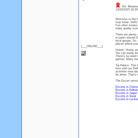
: 0
Re: Metamas
13/03/2025 18:3
Welcome to the Es
may know, Delhi i
Fun often means s
enjoy quality mom
There are plenty 
in parks around D
local groups. So,
places where you 
{___ONLINE___}
Hotels: Hotels ar
You can easily bo
There's no need t
partner. Many hot
Taj Palace: This b
time with our Del
activities near l
be alone. That's w
The Escort servic
Escorts in Chenn
Escorts in Kolkat
Escorts in Jaipur
Escorts in Surat
Escorts in Luckn