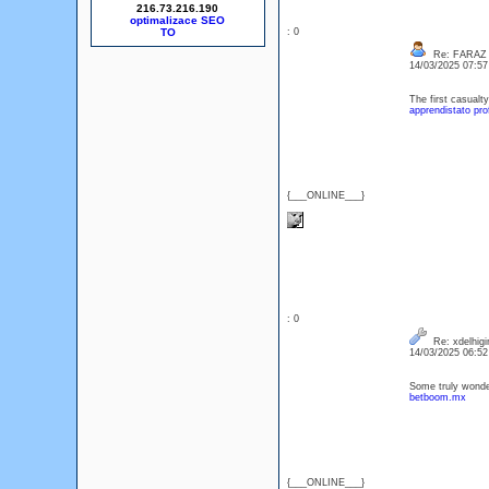
216.73.216.190
optimalizace SEO
: 0
Re: FARAZ
14/03/2025 07:5
The first casualty
apprendistato pro
{___ONLINE___}
: 0
Re: xdelhigir
14/03/2025 06:5
Some truly wonderf
betboom.mx
{___ONLINE___}