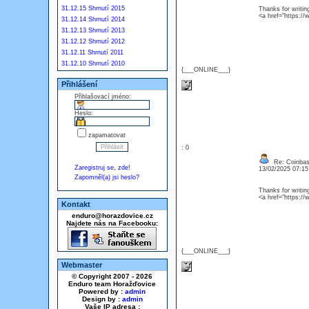
31.12.15 Shrnutí 2015
Thanks for writing
<a href="https:/
31.12.14 Shrnutí 2014
31.12.13 Shrnutí 2013
31.12.12 Shrnutí 2012
31.12.11 Shrnutí 2011
31.12.10 Shrnutí 2010
{___ONLINE___}
Přihlášení
Přihlašovací jméno:
Heslo:
zapamatovat
: 0
Re: Coinbase
Zaregistruj se, zde!
13/02/2025 07:1
Zapomněl(a) jsi heslo?
Thanks for writing
<a href="https:/
Kontakt
enduro@horazdovice.cz
Najdete nás na Facebooku:
{___ONLINE___}
Webmaster
© Copyright 2007 - 2026
Enduro team Horažďovice
Powered by :
admin
Design by :
admin
Vaše IP adresa :