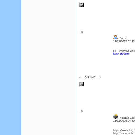
: 0
faraz
13/02/2025 07:1
Hi, I enjoyed your
Mine Ukraine
{___ONLINE___}
: 0
Kolkata Esco
13/02/2025 06:5
https://www.kity
http://www.pick