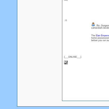
: 0
Re: Gurgaon 
13/02/2025 04:0
The
Elan Empero
home possession n
before you run ou
{___ONLINE___}