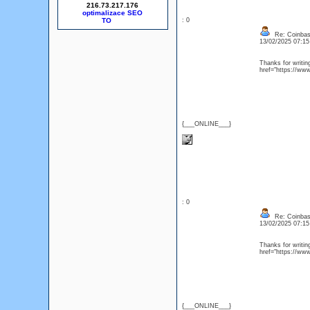
216.73.217.176
optimalizace SEO
: 0
Re: Coinbase
13/02/2025 07:1
Thanks for writing
href="https://ww
{___ONLINE___}
: 0
Re: Coinbase
13/02/2025 07:1
Thanks for writing
href="https://ww
{___ONLINE___}