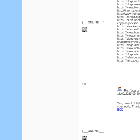
https://blogs.um
https://blogs.m
https://www.bion
http://internati
http://www.rumpe
https://akniga.org
https://ezoic.use
{___ONLINE___}
enjoy-in-jackson
https://sola.kau.
https://sites.su
https://www.horse
https://www.mymi
https://blogs.urz
unapproved=4951
https://blogs.di
https://www.uctatg
https://www.open
https://blogs.ubc
https://teletype
https://mypage.
: 0
Re: faraz a
13/02/2025 05:5
Yes, great US Mili
your work. Thanks
EOD
{___ONLINE___}