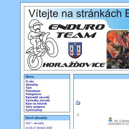
Menu
O nás
Aktuality
Tým
Fotoalbum
Fotogalerie
Kalendář závodů
Výsledky závodů
Kam na trénink
Vaše podpora
Cyklovýlety
: 0
Nové aktuality
Re: Coinbase
2017 - aktuality
13/02/2025 07:1
10.03.17 Shrnutí 2016