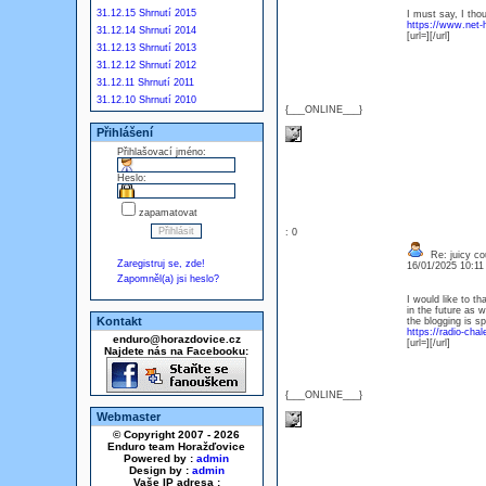
31.12.15 Shrnutí 2015
I must say, I thou
https://www.net-hi
31.12.14 Shrnutí 2014
[url=][/url]
31.12.13 Shrnutí 2013
31.12.12 Shrnutí 2012
31.12.11 Shrnutí 2011
31.12.10 Shrnutí 2010
{___ONLINE___}
Přihlášení
Přihlašovací jméno:
Heslo:
zapamatovat
: 0
Re: juicy co
Zaregistruj se, zde!
16/01/2025 10:1
Zapomněl(a) jsi heslo?
I would like to t
in the future as w
Kontakt
the blogging is sp
https://radio-cha
enduro@horazdovice.cz
[url=][/url]
Najdete nás na Facebooku:
{___ONLINE___}
Webmaster
© Copyright 2007 - 2026
Enduro team Horažďovice
Powered by :
admin
Design by :
admin
Vaše IP adresa :