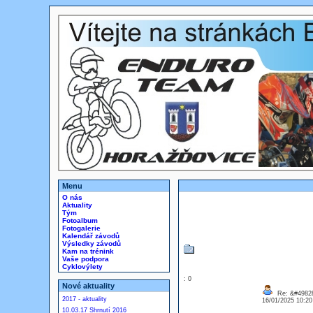
Menu
O nás
Aktuality
Tým
Fotoalbum
Fotogalerie
Kalendář závodů
Výsledky závodů
Kam na trénink
Vaše podpora
Cyklovýlety
: 0
Nové aktuality
Re: &#49828
2017 - aktuality
16/01/2025 10:2
10.03.17 Shrnutí 2016