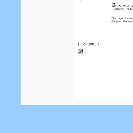
: 0
Re: Work Wit
15/01/2025 09:1
This type of mess
the post, the wri
{___ONLINE___}