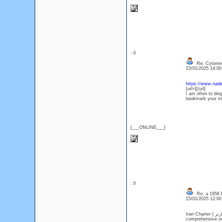
: 0
Re: Cytomel
15/01/2025 14:0
https://www.nader
[url=][/url]
I am often to blog
bookmark your int
{___ONLINE___}
: 0
Re: a 1956 Br
15/01/2025 12:0
Iran Charter ( ایران چارتر ) is Iran's first online charter and flight ticket purchase system Charter,as the first
comprehensive onl