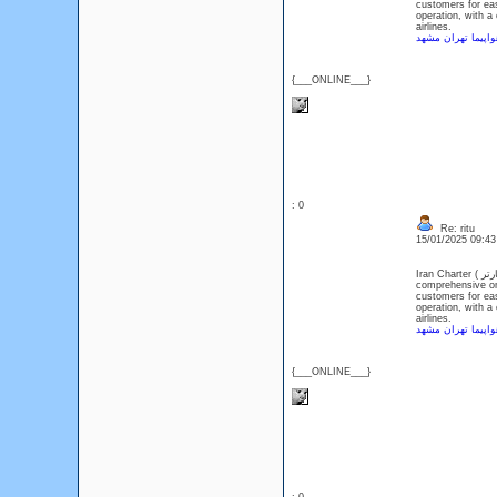
customers for eas
operation, with a
airlines.
واپیما تهران مشهد
{___ONLINE___}
: 0
Re: ritu
15/01/2025 09:4
Iran Charter ( ایران چارتر ) is Iran's first online charter and flight ticket purchase system Charter,as the first
comprehensive onl
customers for eas
operation, with a
airlines.
واپیما تهران مشهد
{___ONLINE___}