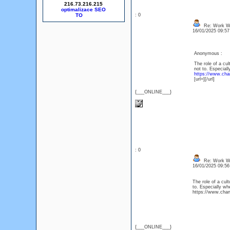
216.73.216.215
optimalizace SEO
: 0
Re: Work Wit
16/01/2025 09:5
Anonymous :
The role of a cul
not to. Especial
https://www.chan
[url=][/url]
{___ONLINE___}
: 0
Re: Work Wit
16/01/2025 09:5
The role of a cul
to. Especially wh
https://www.chan
{___ONLINE___}