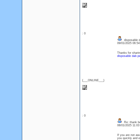
: 0
disposable 
09/01/2025 06:5
Thanks for sharin
disposable dab p
{___ONLINE___}
: 0
Re: thank be
08/01/2025 11:0
If you are not awa
you quickly and e