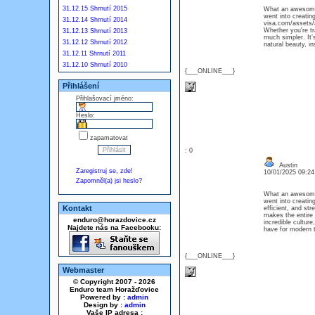
31.12.15 Shrnutí 2015
What an awesome r
went into creatin
31.12.14 Shrnutí 2014
visa.com/assets/a
Whether you're tr
31.12.13 Shrnutí 2013
much simpler. It’s
31.12.12 Shrnutí 2012
natural beauty, i
31.12.11 Shrnutí 2011
31.12.10 Shrnutí 2010
{___ONLINE___}
Přihlášení
Přihlašovací jméno:
Heslo:
zapamatovat
: 0
Austin
Zaregistruj se, zde!
10/01/2025 09:2
Zapomněl(a) jsi heslo?
What an awesome r
went into creatin
Kontakt
efficient, and str
makes the entire 
enduro@horazdovice.cz
incredible cultur
Najdete nás na Facebooku:
have for modern t
{___ONLINE___}
Webmaster
© Copyright 2007 - 2026
Enduro team Horažďovice
Powered by :
admin
Design by :
admin
Vaše IP adresa :