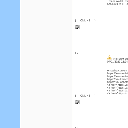
Trezor Wallet, the
accounts to it. To
{___ONLINE___}
: 0
Re: Burn wa
07/01/2025 22:5
Amazing content a
https://xn--vsro
https://xn--vsro
https://xn--kaufe
https://xn--ache
<a href="https:/
<a href="https:/
<a href="https://
<a href="https:/
{___ONLINE___}