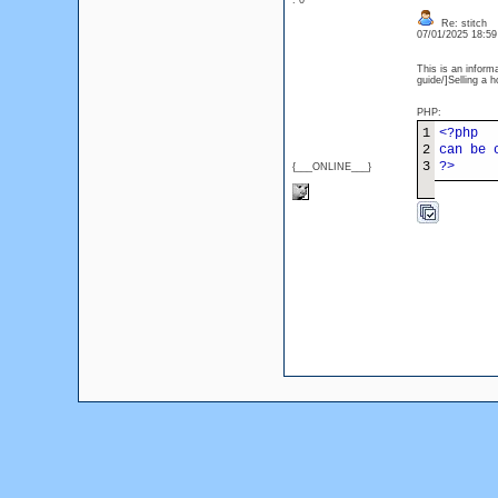
: 0
Re: stitch
07/01/2025 18:5
This is an inform
guide/]Selling a h
PHP:
1
<?php
2
can be 
3
?>
{___ONLINE___}