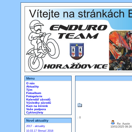
Menu
O nás
Aktuality
Tým
Fotoalbum
Fotogalerie
Kalendář závodů
Výsledky závodů
Kam na trénink
Vaše podpora
Cyklovýlety
: 0
Nové aktuality
Re: Austin
2017 - aktuality
10/01/2025 09:2
10.03.17 Shrnutí 2016