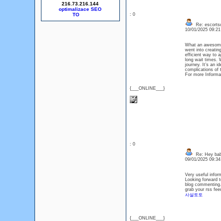
216.73.216.144
optimalizace SEO
: 0
Re: escorts
10/01/2025 09:2
What an awesome r
went into creatin
efficient way to 
long wait times. 
journey. It’s an 
complications of t
For more Informa
{___ONLINE___}
: 0
Re: Hey baby
09/01/2025 09:3
Very useful inform
Looking forward t
blog commenting. J
grab your rss fee
사설토토
{___ONLINE___}