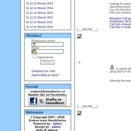
31.12.15 Shrnutí 2015
Looking for reput
and professional c
31.12.14 Shrnutí 2014
you can find the 
with your preferre
31.12.13 Shrnutí 2013
31.12.12 Shrnutí 2012
Bangalore Call gir
Hyderabad Call Gi
31.12.11 Shrnutí 2011
Call Girls Ahmed
31.12.10 Shrnutí 2010
Call Girls in Kolk
{___ONLINE___}
Přihlášení
Přihlašovací jméno:
Heslo:
zapamatovat
: 0
ro rebirth wi
Zaregistruj se, zde!
20/11/2024 07:0
Zapomněl(a) jsi heslo?
Admiring the time
Kontakt
enduro@horazdovice.cz
Najdete nás na Facebooku:
{___ONLINE___}
Webmaster
© Copyright 2007 - 2026
Enduro team Horažďovice
Powered by :
admin
Design by :
admin
Vaše IP adresa :