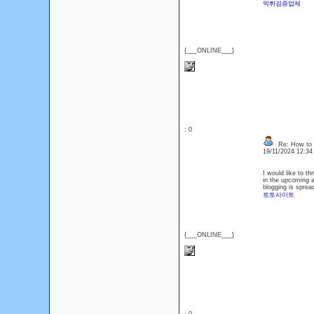
먹튀검증업체
{___ONLINE___}
: 0
Re: How to 
19/11/2024 12:3
I would like to th
in the upcoming a
blogging is sprea
토토사이트
{___ONLINE___}