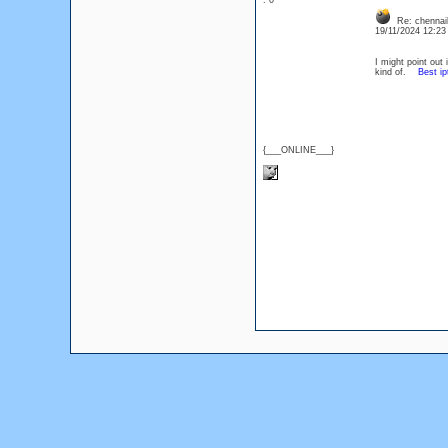
: 0
Re: chennai
19/11/2024 12:2
I might point out 
kind of.
Best ip
{___ONLINE___}