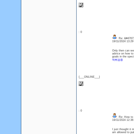
: 0
Re: &#47673
19/11/2024 13:2
Only then can we f
advice on how to 
goals in the spec
먹튀검증
{___ONLINE___}
: 0
Re: How to 
19/11/2024 12:3
I just thought it
am allowed to pu