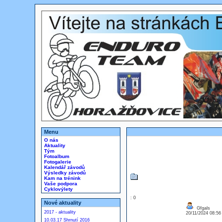
Menu
O nás
Aktuality
Tým
Fotoalbum
Fotogalerie
Kalendář závodů
Výsledky závodů
Kam na trénink
Vaše podpora
Cyklovýlety
: 0
Nové aktuality
Gfgals
2017 - aktuality
20/11/2024 08:5
10.03.17 Shrnutí 2016