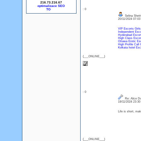
216.73.216.67
optimalizace SEO
: 0
Selina Shett
20/11/2024 07:0
VIP Escorts Girls 
Independent Escor
Hyderabad Escor
High Class Esco
Ottawa Erotic Es
High Profile Call 
Kolkata hotel Esc
{___ONLINE___}
: 0
Re: Alice D
19/11/2024 23:3
Life is short, mak
{___ONLINE___}