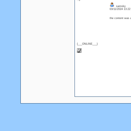
: 0
samsky
03/11/2024 13:2
the content was 
{___ONLINE___}