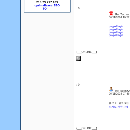
216.73.217.109
optimalizace SEO
: 0
Re: Technica
06/11/2024 10:5
paypal login
paypal login
paypal login
paypal login
{___ONLINE___}
: 0
Re: seo&#2
06/11/2024 07:4
흠 !! 이 블로그
카지노 커뮤니티
{___ONLINE___}