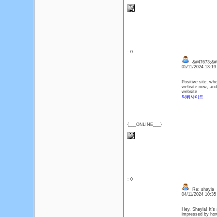
: 0
&#47673;&#5
05/11/2024 13:1
Positive site, wh
website now, and 
website
먹튀사이트
{___ONLINE___}
: 0
Re: shayla
04/11/2024 10:3
Hey, Shayla! It’s
impressed by how 