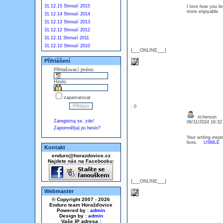
31.12.15 Shrnutí 2015
I love how you br
more enjoyable
31.12.14 Shrnutí 2014
31.12.13 Shrnutí 2013
31.12.12 Shrnutí 2012
31.12.11 Shrnutí 2011
31.12.10 Shrnutí 2010
{___ONLINE___}
Přihlášení
Přihlašovací jméno:
Heslo:
zapamatovat
: 0
richerson
Zaregistruj se, zde!
06/11/2024 16:3
Zapomněl(a) jsi heslo?
Your writing inspi
lives.
USMLE
Kontakt
enduro@horazdovice.cz
Najdete nás na Facebooku:
{___ONLINE___}
Webmaster
© Copyright 2007 - 2026
Enduro team Horažďovice
Powered by :
admin
Design by :
admin
Vaše IP adresa :