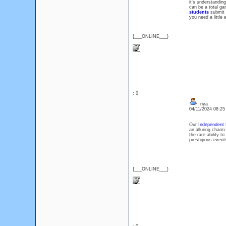
it's understandin
can be a total ga
students
submit h
you need a little 
{___ONLINE___}
: 0
riya
04/11/2024 08:2
Our
Independent 
an alluring charm
the rare ability t
prestigious event
{___ONLINE___}