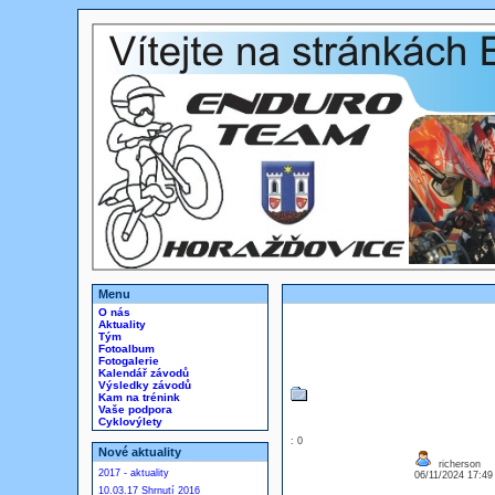
Menu
O nás
Aktuality
Tým
Fotoalbum
Fotogalerie
Kalendář závodů
Výsledky závodů
Kam na trénink
Vaše podpora
Cyklovýlety
: 0
Nové aktuality
richerson
2017 - aktuality
06/11/2024 17:4
10.03.17 Shrnutí 2016