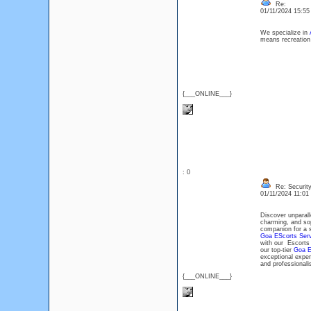
Re:
01/11/2024 15:5
We specialize in
means recreation 
{___ONLINE___}
: 0
Re: Security
01/11/2024 11:0
Discover unparal
charming, and so
companion for a s
Goa EScorts Serv
with our Escorts 
our top-tier
Goa E
exceptional expe
and professionali
{___ONLINE___}