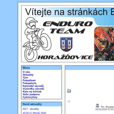
Menu
O nás
Aktuality
Tým
Fotoalbum
Fotogalerie
Kalendář závodů
Výsledky závodů
Kam na trénink
Vaše podpora
Cyklovýlety
: 0
Nové aktuality
Re: Bangalor
2017 - aktuality
02/11/2024 07:4
10.03.17 Shrnutí 2016