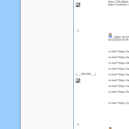
https://18callgirl
https://molinine.
: 0
jaipur escor
02/11/2024 02:5
<a href="https://
<a href="https://
<a href="https://
<a href="https://
{___ONLINE___}
<a href="https:/
<a href="https:/
<a href="https://
<a href="https:/
<a href="https://1
: 0