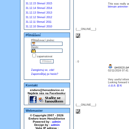
31.12.15 Shrnutí 2015
This was really a
bitmain antminer 
31.12.14 Shrnutí 2014
31.12.13 Shrnutí 2013
31.12.12 Shrnutí 2012
31.12.11 Shrnutí 2011
31.12.10 Shrnutí 2010
{___ONLINE___}
Přihlášení
Přihlašovací jméno:
Heslo:
zapamatovat
: 0
&#49828;&#5
Zaregistruj se, zde!
02/11/2024 07:4
Zapomněl(a) jsi heslo?
Very useful inform
Looking forward t
Kontakt
스포츠 중계
enduro@horazdovice.cz
Najdete nás na Facebooku:
{___ONLINE___}
Webmaster
© Copyright 2007 - 2026
Enduro team Horažďovice
Powered by :
admin
Design by :
admin
Vaše IP adresa :