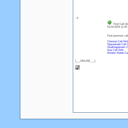
: 0
Find Call Gi
01/11/2024 11:0
Find premium call 
Chennai Call Girl
Vijayawada Call G
Visakhapatnam Ca
Goa Call Girls
Greater Noida Cal
{___ONLINE___}