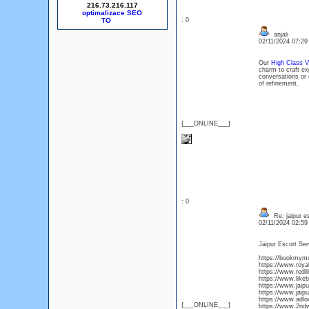
216.73.216.117
optimalizace SEO
: 0
anjali
02/11/2024 07:2
Our
High Class V
charm to craft ex
conversations or 
of refinement.
{___ONLINE___}
: 0
Re: jaipur e
02/11/2024 02:5
Jaipur Escort Ser
https://bookmym
https://www.royal
https://www.redll
https://www.like
https://www.jaipu
https://www.jaip
https://www.adlo
{___ONLINE___}
https://www.2ndwi