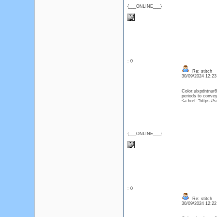
{___ONLINE___}
: 0
Re: stitch
30/09/2024 12:2
Color:ulxpdntnur8
periods to convey 
<a href="https://
{___ONLINE___}
: 0
Re: stitch
30/09/2024 12:2