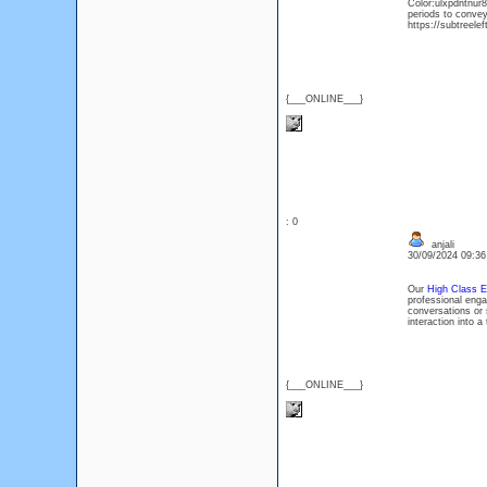
Color:ulxpdntnur8
periods to convey 
https://subtreele
{___ONLINE___}
: 0
anjali
30/09/2024 09:3
Our
High Class El
professional enga
conversations or 
interaction into 
{___ONLINE___}