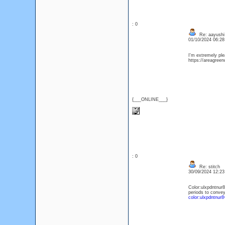
: 0
Re: aayushi
01/10/2024 06:2
I'm extremely plea
https://areagree
{___ONLINE___}
: 0
Re: stitch
30/09/2024 12:2
Color:ulxpdntnur8
periods to convey 
color:ulxpdntnur8