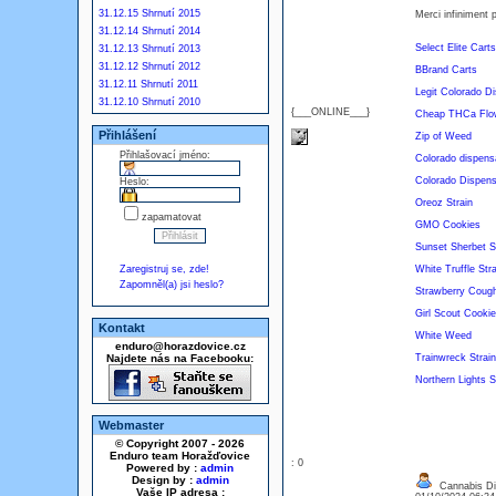
31.12.15 Shrnutí 2015
Merci infiniment p
31.12.14 Shrnutí 2014
Select Elite Carts
31.12.13 Shrnutí 2013
31.12.12 Shrnutí 2012
BBrand Carts
31.12.11 Shrnutí 2011
Legit Colorado D
31.12.10 Shrnutí 2010
{___ONLINE___}
Cheap THCa Flo
Přihlášení
Zip of Weed
Přihlašovací jméno:
Colorado dispensa
Colorado Dispens
Heslo:
Oreoz Strain
zapamatovat
GMO Cookies
Sunset Sherbet S
Zaregistruj se, zde!
White Truffle Stra
Zapomněl(a) jsi heslo?
Strawberry Cough
Girl Scout Cookie
Kontakt
White Weed
enduro@horazdovice.cz
Najdete nás na Facebooku:
Trainwreck Strain
Northern Lights S
Webmaster
© Copyright 2007 - 2026
Enduro team Horažďovice
: 0
Powered by :
admin
Design by :
admin
Cannabis Di
Vaše IP adresa :