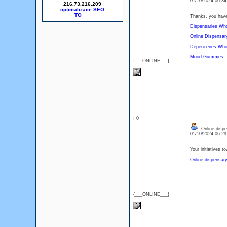
01/10/2024 06:3
216.73.216.209
optimalizace SEO
Thanks, you have
Dispensaries Who
Online Dispensar
Depenceries Who 
Mood Gummies
{___ONLINE___}
: 0
Online dispen
01/10/2024 06:2
Your initiatives 
Online dispensary 
{___ONLINE___}