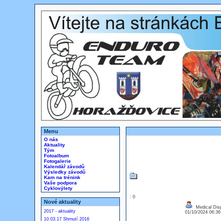
Menu
O nás
Aktuality
Tým
Fotoalbum
Fotogalerie
Kalendář závodů
Výsledky závodů
Kam na trénink
Vaše podpora
Cyklovýlety
: 0
Nové aktuality
Medical Dis
2017 - aktuality
01/10/2024 06:3
10.03.17 Shrnutí 2016