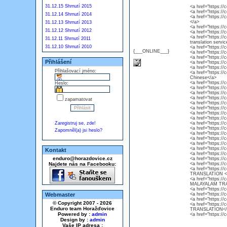
31.12.15 Shrnutí 2015
<a href="https://
<a href="https://
31.12.14 Shrnutí 2014
<a href="https:
</a>
31.12.13 Shrnutí 2013
<a href="https://
31.12.12 Shrnutí 2012
<a href="https://
<a href="https://
31.12.11 Shrnutí 2011
translation servic
31.12.10 Shrnutí 2010
<a href="https:/
{___ONLINE___}
<a href="https://
<a href="https://
Přihlášení
<a href="https://
<a href="https://
Přihlašovací jméno:
<a href="https://
Chinese</a>
<a href="https://
Heslo:
<a href="https://
<a href="https://
<a href="https://
zapamatovat
<a href="https://
<a href="https://
<a href="https://
<a href="https://
Zaregistruj se, zde!
<a href="https://
<a href="https://
Zapomněl(a) jsi heslo?
<a href="https://
<a href="https://
<a href="https://
<a href="https://
Kontakt
<a href="https://
enduro@horazdovice.cz
<a href="https://
Najdete nás na Facebooku:
<a href="https://
<a href="https:/
TRANSLATION <
<a href="https:/
MALAYALAM TRA
<a href="https://
Webmaster
<a href="https://
<a href="https:/
© Copyright 2007 - 2026
<a href="https:/
Enduro team Horažďovice
TRANSLATION</
Powered by :
admin
<a href="https:/
Design by :
admin
Vaše IP adresa :