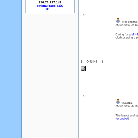
216.73.217.142
optimalizace SEO
: 0
Re: Technica
25/09/2024 09:1
Caring for a
sf 49
cloth or using a p
{___ONLINE___}
: 0
ISOBEL
25/09/2024 06:3
The layout and st
for android