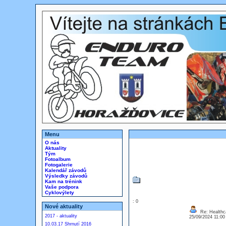
Menu
O nás
Aktuality
Tým
Fotoalbum
Fotogalerie
Kalendář závodů
Výsledky závodů
Kam na trénink
Vaše podpora
Cyklovýlety
: 0
Nové aktuality
Re: Healthca
2017 - aktuality
25/09/2024 11:0
10.03.17 Shrnutí 2016