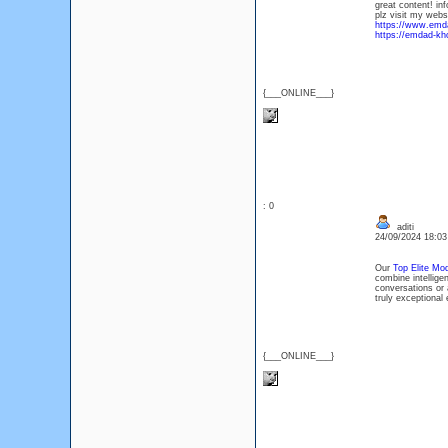
great content! in
plz visit my webs
https://www.emda
https://emdad-kho
{___ONLINE___}
: 0
aditi
24/09/2024 18:0
Our
Top Elite Mod
combine intellige
conversations or 
truly exceptional
{___ONLINE___}