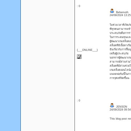
: 0
Behemoth
24/09/2024 13:2
ในช่วงเวลาที่เกิดภั
ที่ทุกคนสามารถเข้
ประสบภัยคือการร่
ในการระดมทุนและส
ผู้พัฒนาเกมสล็อตอ
สล็อตที่มีเนื้อหาเ
ธีมเกี่ยวกับการฟื้
{___ONLINE___}
เหลือผู้ประสบภัย
นอกจากผู้พัฒนาเกม
สามารถมีส่วนร่วมใน
สล็อตที่มีส่วนช่วย
เกมสล็อตออนไลน์สา
แพลตฟอร์มนี้ในการส
การกุศลที่จัดขึ้นน
: 0
JENSON
24/09/2024 09:5
This blog post r