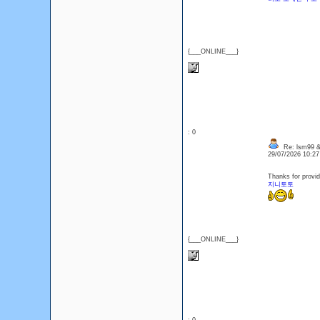
{___ONLINE___}
: 0
Re: lsm99 &
29/07/2026 10:2
Thanks for provid
지니토토
{___ONLINE___}