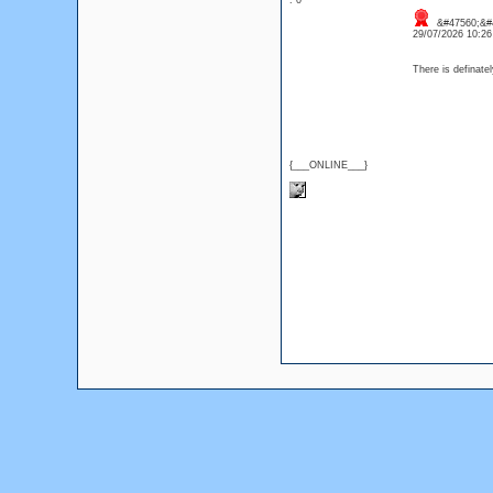
: 0
&#47560;&#4
29/07/2026 10:2
There is definatel
{___ONLINE___}