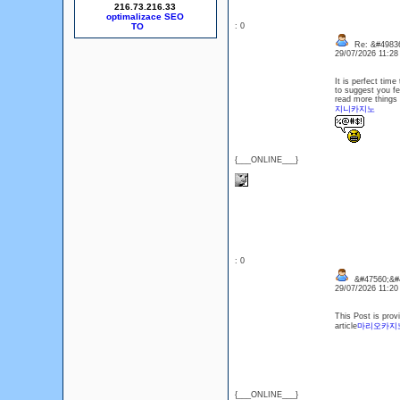
216.73.216.33
optimalizace SEO
: 0
Re: &#49836
29/07/2026 11:2
It is perfect time
to suggest you few
read more things 
지니카지노
{___ONLINE___}
: 0
&#47560;&#4
29/07/2026 11:2
This Post is prov
article
마리오카지
{___ONLINE___}