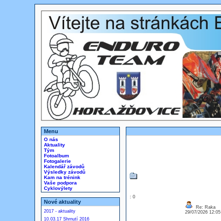
Menu
O nás
Aktuality
Tým
Fotoalbum
Fotogalerie
Kalendář závodů
Výsledky závodů
Kam na trénink
Vaše podpora
Cyklovýlety
: 0
Nové aktuality
Re: Raka
2017 - aktuality
29/07/2026 12:0
10.03.17 Shrnutí 2016