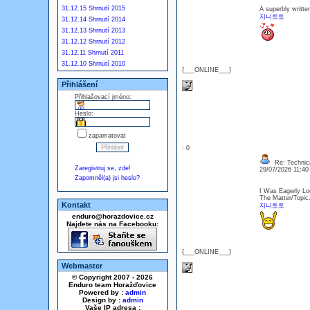
31.12.15 Shrnutí 2015
A superbly written
지니토토
31.12.14 Shrnutí 2014
31.12.13 Shrnutí 2013
31.12.12 Shrnutí 2012
31.12.11 Shrnutí 2011
31.12.10 Shrnutí 2010
{___ONLINE___}
Přihlášení
Přihlašovací jméno:
Heslo:
zapamatovat
: 0
Re: Technica
Zaregistruj se, zde!
29/07/2026 11:4
Zapomněl(a) jsi heslo?
I Was Eagerly Lo
The Matter/Topic
Kontakt
지니토토
enduro@horazdovice.cz
Najdete nás na Facebooku:
{___ONLINE___}
Webmaster
© Copyright 2007 - 2026
Enduro team Horažďovice
Powered by :
admin
Design by :
admin
Vaše IP adresa :