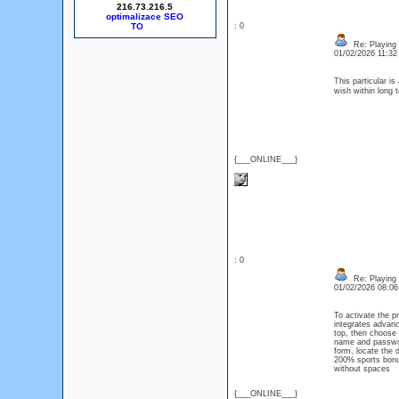
216.73.216.5
optimalizace SEO
: 0
Re: Playing 
01/02/2026 11:3
This particular i
wish within long 
{___ONLINE___}
: 0
Re: Playing 
01/02/2026 08:0
To activate the p
integrates advanc
top, then choose y
name and password
form, locate the 
200% sports bonu
without space
{___ONLINE___}