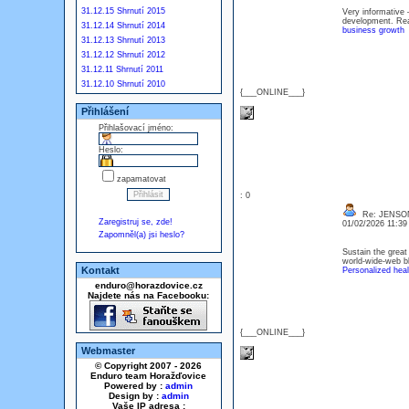
31.12.15 Shrnutí 2015
Very informative 
development. Re
31.12.14 Shrnutí 2014
business growth
31.12.13 Shrnutí 2013
31.12.12 Shrnutí 2012
31.12.11 Shrnutí 2011
31.12.10 Shrnutí 2010
{___ONLINE___}
Přihlášení
Přihlašovací jméno:
Heslo:
zapamatovat
: 0
Re: JENSO
Zaregistruj se, zde!
01/02/2026 11:3
Zapomněl(a) jsi heslo?
Sustain the great
world-wide-web bl
Kontakt
Personalized hea
enduro@horazdovice.cz
Najdete nás na Facebooku:
{___ONLINE___}
Webmaster
© Copyright 2007 - 2026
Enduro team Horažďovice
Powered by :
admin
Design by :
admin
Vaše IP adresa :