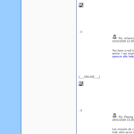
: 0
Re: richerso
31/01/2026 12:3
You have a real t
article. I am imp
spencer ellis he
{___ONLINE___}
: 0
Re: Playing 
29/01/2026 13:2
Les moyens de cont
mail, ainsi qu’un