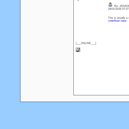
: 0
Re: JENSO
29/01/2026 07:0
This is usually a
семейная пара
{___ONLINE___}