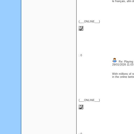
le français, afin
{___ONLINE___}
: 0
Re: Playing 
29/01/2026 11:0
With millions of r
in the online bet
{___ONLINE___}