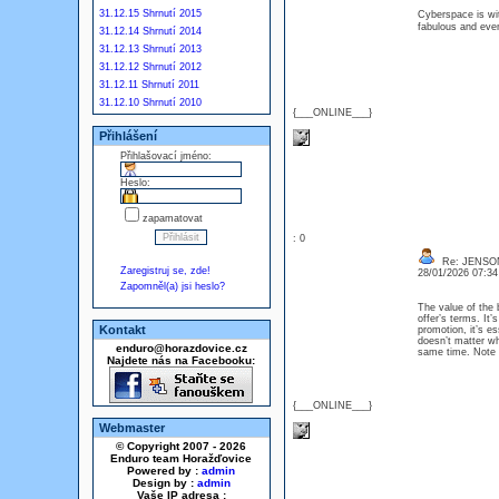
31.12.15 Shrnutí 2015
Cyberspace is wit
fabulous and even
31.12.14 Shrnutí 2014
31.12.13 Shrnutí 2013
31.12.12 Shrnutí 2012
31.12.11 Shrnutí 2011
31.12.10 Shrnutí 2010
{___ONLINE___}
Přihlášení
Přihlašovací jméno:
Heslo:
zapamatovat
: 0
Re: JENSO
Zaregistruj se, zde!
28/01/2026 07:3
Zapomněl(a) jsi heslo?
The value of the 
offer’s terms. It’
Kontakt
promotion, it’s e
doesn’t matter w
enduro@horazdovice.cz
same time. Note 
Najdete nás na Facebooku:
{___ONLINE___}
Webmaster
© Copyright 2007 - 2026
Enduro team Horažďovice
Powered by :
admin
Design by :
admin
Vaše IP adresa :