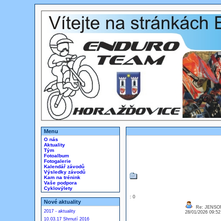
Menu
O nás
Aktuality
Tým
Fotoalbum
Fotogalerie
Kalendář závodů
Výsledky závodů
Kam na trénink
Vaše podpora
Cyklovýlety
: 0
Nové aktuality
Re: JENSO
2017 - aktuality
28/01/2026 09:5
10.03.17 Shrnutí 2016