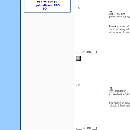
216.73.217.15
optimalizace SEO
: 0
JENSON
27/01/2026 18:5
Thank you for sha
hard on being inf
information to us
{___ONLINE___}
: 0
richerson
27/01/2026 17:5
The depth of rese
reliable informa
{___ONLINE___}