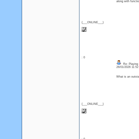
along with funct
{___ONLINE___}
: 0
Re: Playing 
26/01/2026 11:5
What is an outsta
{___ONLINE___}