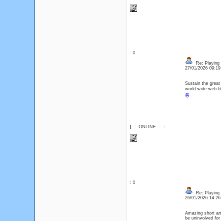
: 0
Re: Playing 
27/01/2026 09:1
Sustain the great
world-wide-web b
롱
{___ONLINE___}
: 0
Re: Playing 
26/01/2026 14:2
Amazing short art
be uninvolved for 