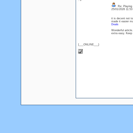
: 0
Re: Playing 
25/01/2026 11:5
it is decent not t
made it easier ma
Deals
Wonderful article
extra easy. Kee
{___ONLINE___}