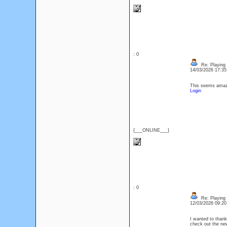
: 0
Re: Playing 
14/03/2026 17:3
This seems amazin
Login
{___ONLINE___}
: 0
Re: Playing 
12/03/2026 09:2
I wanted to thank 
check out the n