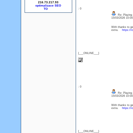
216.73.217.93
optimalizace SEO
: 0
Re: Playing 
15/03/2026 10:0
With thanks to ge
extra.
https://r
{___ONLINE___}
: 0
Re: Playing 
15/03/2026 10:0
With thanks to ge
extra.
https://r
{___ONLINE___}