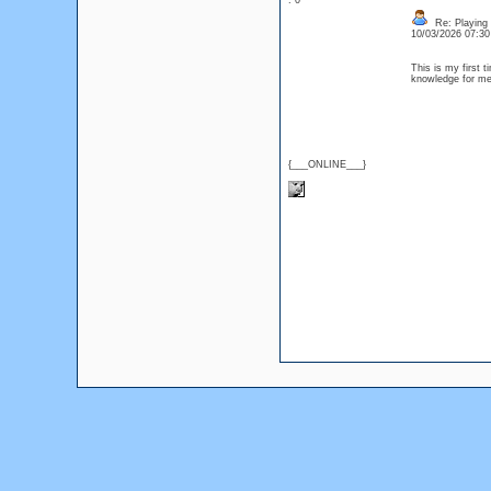
: 0
Re: Playing 
10/03/2026 07:3
This is my first t
knowledge for me.
{___ONLINE___}