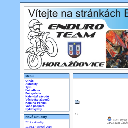
Menu
O nás
Aktuality
Tým
Fotoalbum
Fotogalerie
Kalendář závodů
Výsledky závodů
Kam na trénink
Vaše podpora
Cyklovýlety
: 0
Nové aktuality
Re: Playing 
2017 - aktuality
15/03/2026 12:0
10.03.17 Shrnutí 2016