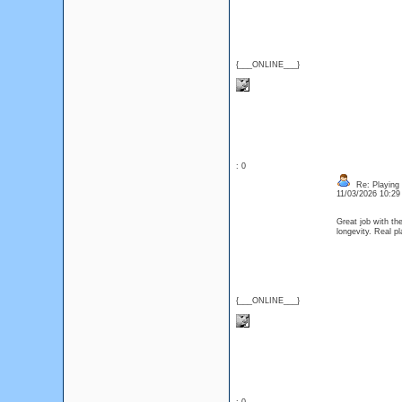
{___ONLINE___}
: 0
Re: Playing 
11/03/2026 10:2
Great job with t
longevity. Real p
{___ONLINE___}