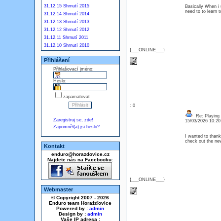
31.12.15 Shrnutí 2015
Basically When i 
need to to learn 
31.12.14 Shrnutí 2014
31.12.13 Shrnutí 2013
31.12.12 Shrnutí 2012
31.12.11 Shrnutí 2011
31.12.10 Shrnutí 2010
{___ONLINE___}
Přihlášení
Přihlašovací jméno:
Heslo:
zapamatovat
: 0
Re: Playing 
Zaregistruj se, zde!
15/03/2026 10:2
Zapomněl(a) jsi heslo?
I wanted to thank 
check out the n
Kontakt
enduro@horazdovice.cz
Najdete nás na Facebooku:
{___ONLINE___}
Webmaster
© Copyright 2007 - 2026
Enduro team Horažďovice
Powered by :
admin
Design by :
admin
Vaše IP adresa :