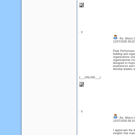
: 0
Re: Which In
12/07/2026 09:0
Peak Performance
building and orga
organisations str
organisational c
designed to impro
experiences and t
develop leaders 
{___ONLINE___}
: 0
Re: Which In
12/07/2026 08:1
I appreciate the d
insights that ma