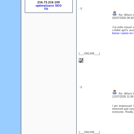
216.73.216.109
optimalizace SEO
: 0
Re: Which In
20/07/2026 08:4
J'ai enfin trouvé
crédité aprčs avoi
bonus casino en d
{___ONLINE___}
: 0
Re: Which In
12/07/2026 11:0
I am impressed. I
informed and very
everyone. Really
{___ONLINE___}