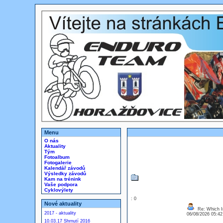
Menu
O nás
Aktuality
Tým
Fotoalbum
Fotogalerie
Kalendář závodů
Výsledky závodů
Kam na trénink
Vaše podpora
Cyklovýlety
: 0
Nové aktuality
Re: Which In
2017 - aktuality
06/08/2026 05:4
10.03.17 Shrnutí 2016