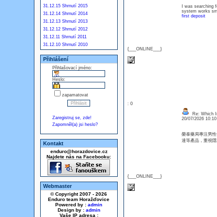
31.12.15 Shrnutí 2015
I was searching f
system works smo
31.12.14 Shrnutí 2014
first deposit
31.12.13 Shrnutí 2013
31.12.12 Shrnutí 2012
31.12.11 Shrnutí 2011
31.12.10 Shrnutí 2010
{___ONLINE___}
Přihlášení
Přihlašovací jméno:
Heslo:
zapamatovat
: 0
Re: Which In
Zaregistruj se, zde!
20/07/2026 10:1
Zapomněl(a) jsi heslo?
榮泰藥局專注男性
達等產品，重視
Kontakt
enduro@horazdovice.cz
Najdete nás na Facebooku:
{___ONLINE___}
Webmaster
© Copyright 2007 - 2026
Enduro team Horažďovice
Powered by :
admin
Design by :
admin
Vaše IP adresa :