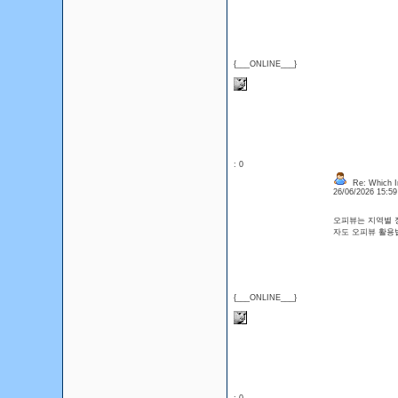
{___ONLINE___}
: 0
Re: Which In
26/06/2026 15:5
오피뷰는 지역별 정
자도 오피뷰 활용
{___ONLINE___}