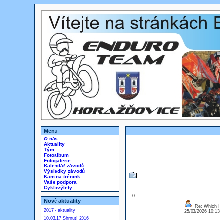
Menu
O nás
Aktuality
Tým
Fotoalbum
Fotogalerie
Kalendář závodů
Výsledky závodů
Kam na trénink
Vaše podpora
Cyklovýlety
: 0
Nové aktuality
Re: Which In
2017 - aktuality
25/03/2026 10:1
10.03.17 Shrnutí 2016