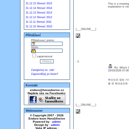
31.12.15 Shrnutí 2015
This is a meaning
explanation is c
31.12.14 Shrnutí 2014
31.12.13 Shrnutí 2013
31.12.12 Shrnutí 2012
31.12.11 Shrnutí 2011
31.12.10 Shrnutí 2010
{___ONLINE___}
Přihlášení
Přihlašovací jméno:
Heslo:
zapamatovat
: 0
Re: Which In
Zaregistruj se, zde!
25/03/2026 07:0
Zapomněl(a) jsi heslo?
부산오피 정보 가이
용 전 체크포인
Kontakt
enduro@horazdovice.cz
Najdete nás na Facebooku:
{___ONLINE___}
Webmaster
© Copyright 2007 - 2026
Enduro team Horažďovice
Powered by :
admin
Design by :
admin
Vaše IP adresa :