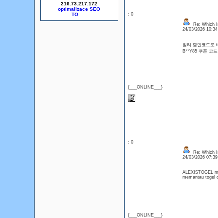
216.73.217.172
optimalizace SEO
: 0
Re: Which In
24/03/2026 10:3
알리 할인코드로 6천원
B**Y85 쿠폰 
{___ONLINE___}
: 0
Re: Which In
24/03/2026 07:3
ALEXISTOGEL meny
memantau togel
{___ONLINE___}