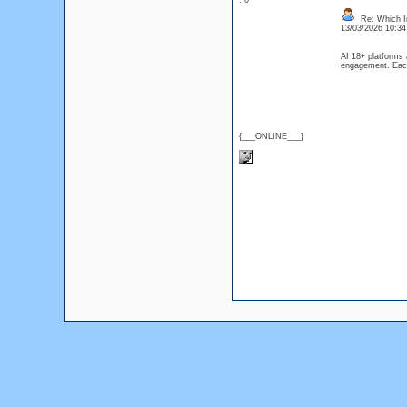
: 0
Re: Which In
13/03/2026 10:3
AI 18+ platforms 
engagement. Each
{___ONLINE___}