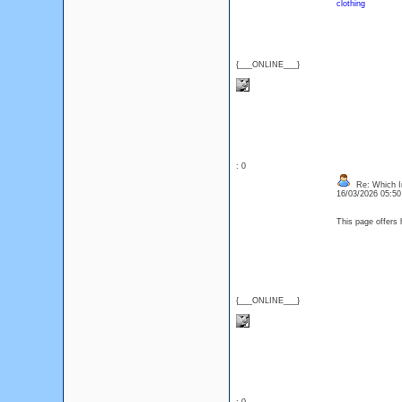
clothing
{___ONLINE___}
: 0
Re: Which In
16/03/2026 05:5
This page offers 
{___ONLINE___}