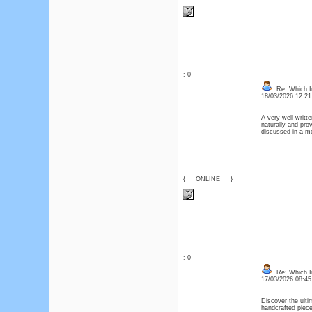
: 0
Re: Which In
18/03/2026 12:2
A very well-writt
naturally and prov
discussed in a m
{___ONLINE___}
: 0
Re: Which In
17/03/2026 08:4
Discover the ulti
handcrafted piece